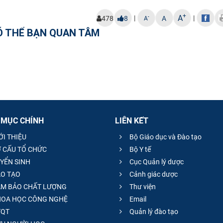
+
A
|
|
-
478
8
A
A
Ó THỂ BẠN QUAN TÂM
 MỤC CHÍNH
LIÊN KẾT
ỚI THIỆU
Bộ Giáo dục và Đào tạo
 CẤU TỔ CHỨC
Bộ Y tế
YỂN SINH
Cục Quản lý dược
O TẠO
Cảnh giác dược
M BẢO CHẤT LƯỢNG
Thư viện
OA HỌC CÔNG NGHỆ
Email
QT
Quản lý đào tạo