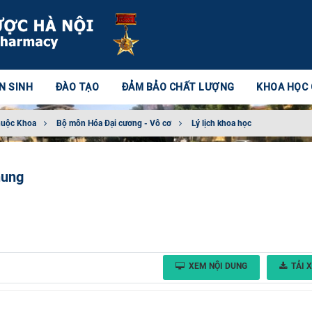
N SINH
ĐÀO TẠO
ĐẢM BẢO CHẤT LƯỢNG
KHOA HỌC
huộc Khoa
Bộ môn Hóa Đại cương - Vô cơ
Lý lịch khoa học
hung
XEM NỘI DUNG
TẢI 