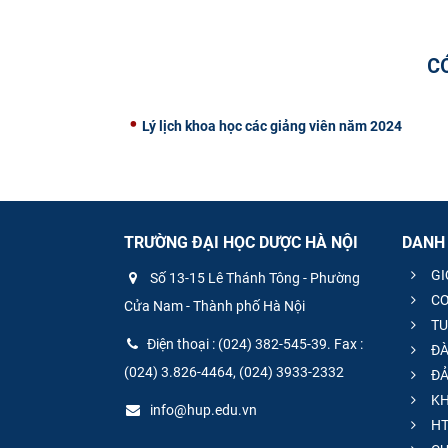
C
Lý lịch khoa học các giảng viên năm 2024
TRƯỜNG ĐẠI HỌC DƯỢC HÀ NỘI
DANH
GI
Số 13-15 Lê Thánh Tông - Phường
CƠ
Cửa Nam - Thành phố Hà Nội
TU
Điện thoại : (024) 382-545-39. Fax :
ĐÀ
(024) 3.826-4464, (024) 3933-2332
ĐẢ
KH
info@hup.edu.vn
HT