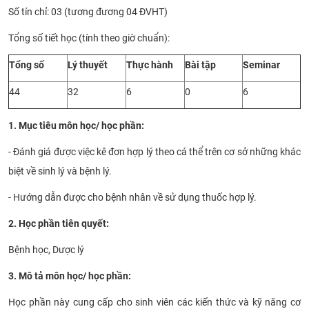
Số tín chỉ: 03 (tương đương 04 ĐVHT)
CỰU NGƯỜI HỌC
Tổng số tiết học (tính theo giờ chuẩn):
Tổng số
Lý thuyết
Thực hành
Bài tập
Seminar
44
32
6
0
6
1. Mục tiêu môn học/ học phần:
- Đánh giá được việc kê đơn hợp lý theo cá thể trên cơ sở những khác
biệt về sinh lý và bệnh lý.
- Hướng dẫn được cho bệnh nhân về sử dụng thuốc hợp lý.
2. Học phần tiên quyết:
Bệnh học, Dược lý
3. Mô tả môn học/ học phần:
Học phần này cung cấp cho sinh viên các kiến thức và kỹ năng cơ