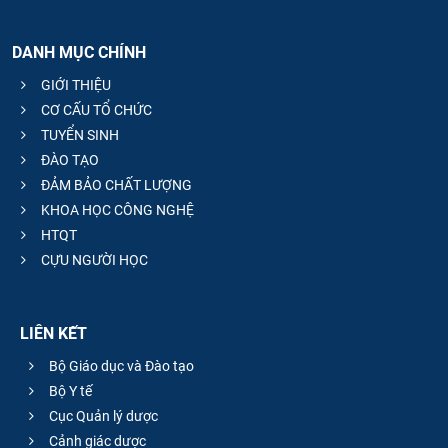
DANH MỤC CHÍNH
GIỚI THIỆU
CƠ CẤU TỔ CHỨC
TUYỂN SINH
ĐÀO TẠO
ĐẢM BẢO CHẤT LƯỢNG
KHOA HỌC CÔNG NGHỆ
HTQT
CỰU NGƯỜI HỌC
LIÊN KẾT
Bộ Giáo dục và Đào tạo
Bộ Y tế
Cục Quản lý dược
Cảnh giác dược