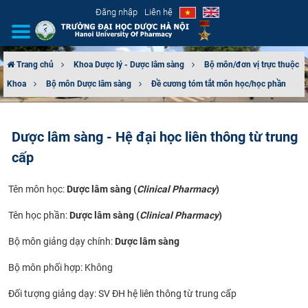
Đăng nhập
Liên hệ
Trang chủ
Khoa Dược lý - Dược lâm sàng
Bộ môn/đơn vị trực thuộc
Khoa
Bộ môn Dược lâm sàng
Đề cương tóm tắt môn học/học phần
GIỚI THIỆU
CƠ CẤU TỔ CHỨC
Dược lâm sàng - Hệ đại học liên thông từ trung
cấp
TUYỂN SINH
Tên môn học:
Dược lâm sàng (
Clinical Pharmacy
)
ĐÀO TẠO
Tên học phần:
Dược lâm sàng (
Clinical Pharmacy
)
ĐẢM BẢO CHẤT LƯỢNG
Bộ môn giảng dạy chính:
Dược lâm sàng
KHOA HỌC CÔNG NGHỆ
Bộ môn phối hợp: Không
HTQT
Đối tượng giảng dạy: SV ĐH hệ liên thông từ trung cấp