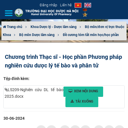
Đăng nhập
Liên hệ
Trang chủ
Khoa Dược lý - Dược lâm sàng
Bộ môn/đơn vị trực thuộc
Khoa
Bộ môn Dược lâm sàng
Đề cương tóm tắt môn học/học phần
GIỚI THIỆU
CƠ CẤU TỔ CHỨC
Chương trình Thạc sĩ - Học phần Phương pháp
nghiên cứu dược lý tế bào và phân tử
TUYỂN SINH
Tệp đính kèm:
ĐÀO TẠO
LS209-Nghiên cứu DL tế bào
XEM NỘI DUNG
ĐẢM BẢO CHẤT LƯỢNG
2025.docx
TẢI XUỐNG
KHOA HỌC CÔNG NGHỆ
30-06-2024
HTQT