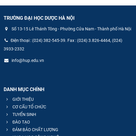
TRƯỜNG ĐẠI HỌC DƯỢC HÀ NỘI
Số 13-15 Lê Thánh Tông - Phường Cửa Nam - Thành phố Hà Nội
Điện thoại : (024) 382-545-39. Fax : (024) 3.826-4464, (024)
3933-2332
info@hup.edu.vn
DANH MỤC CHÍNH
GIỚI THIỆU
CƠ CẤU TỔ CHỨC
TUYỂN SINH
ĐÀO TẠO
ĐẢM BẢO CHẤT LƯỢNG