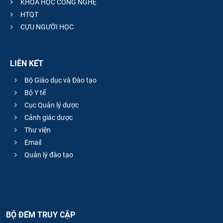
KHOA HỌC CÔNG NGHỆ
HTQT
CỰU NGƯỜI HỌC
LIÊN KẾT
Bộ Giáo dục và Đào tạo
Bộ Y tế
Cục Quản lý dược
Cảnh giác dược
Thư viện
Email
Quản lý đào tạo
BỘ ĐẾM TRUY CẬP