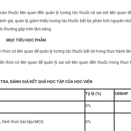
àn thuốc liên quan đến quản lý tương tác thuốc và sai sót liên quan đ
nh giá, quản lý, giảm thiểu tương tác thuốc bất lợi; phân tích nguyên nh
uốc thường gặp trên lâm sàng.
MỤC TIÊU HỌC PHẦN
 thức có liên quan để quản lý tương tác thuốc bất lợi trong thực hành l
n thức có liên quan để quản lý sai sót liên quan đến thuốc trong thực
TRA, ĐÁNH GIÁ KẾT QUẢ HỌC TẬP CỦA HỌC VIÊN
Tỷ lệ (%)
CĐRHP
0%
c, hình thức bài tập/MCQ
0%