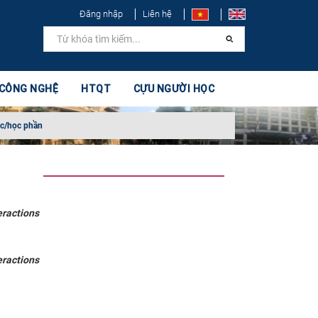
Đăng nhập
Liên hệ
 CÔNG NGHỆ
HTQT
CỰU NGƯỜI HỌC
ọc/học phần
ractions
ractions