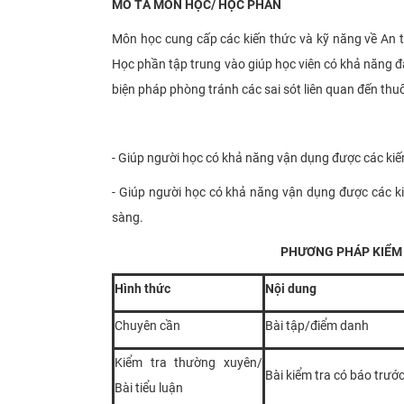
MÔ TẢ MÔN HỌC/ HỌC PHẦN
Môn học cung cấp các kiến thức và kỹ năng về An to
Học phần tập trung vào giúp học viên có khả năng đá
biện pháp phòng tránh các sai sót liên quan đến th
- Giúp người học có khả năng vận dụng được các kiến
- Giúp người học có khả năng vận dụng được các kiế
sàng.
PHƯƠNG PHÁP KIỂM 
Hình thức
Nội dung
Chuyên cần
Bài tập/điểm danh
Kiểm tra thường xuyên/
Bài kiểm tra có báo trướ
Bài tiểu luận