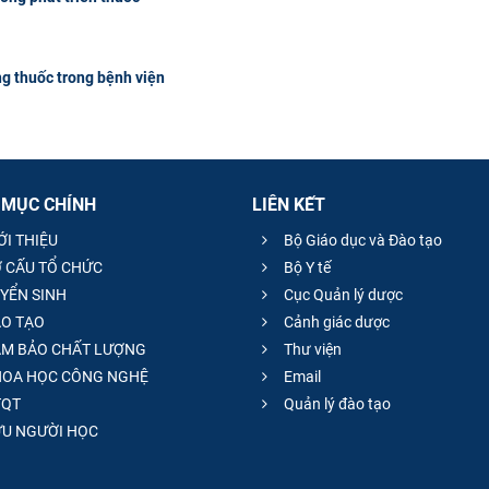
ng thuốc trong bệnh viện
 MỤC CHÍNH
LIÊN KẾT
ỚI THIỆU
Bộ Giáo dục và Đào tạo
 CẤU TỔ CHỨC
Bộ Y tế
YỂN SINH
Cục Quản lý dược
O TẠO
Cảnh giác dược
M BẢO CHẤT LƯỢNG
Thư viện
OA HỌC CÔNG NGHỆ
Email
QT
Quản lý đào tạo
̣U NGƯỜI HỌC