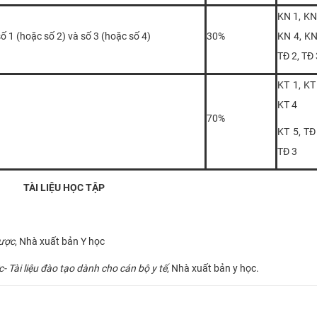
KN 1, KN
ố 1 (hoặc số 2) và số 3 (hoặc số 4)
30%
KN 4, KN
TĐ 2, TĐ 
KT 1, KT
KT 4
70%
KT 5, TĐ
TĐ 3
​TÀI LIỆU HỌC TẬP
Dược
, Nhà xuất bản Y học
- Tài liệu đào tạo dành cho cán bộ y tế
, Nhà xuất bản y học.