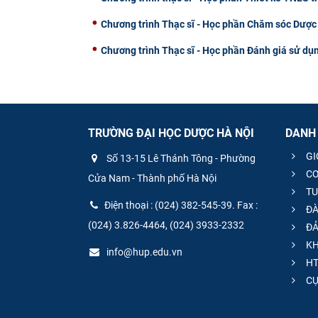
Chương trình Thạc sĩ - Học phần Chăm sóc Dược
Chương trình Thạc sĩ - Học phần Đánh giá sử dụ
TRƯỜNG ĐẠI HỌC DƯỢC HÀ NỘI
DANH
GI
Số 13-15 Lê Thánh Tông - Phường
CƠ
Cửa Nam - Thành phố Hà Nội
TU
Điện thoại : (024) 382-545-39. Fax :
ĐÀ
(024) 3.826-4464, (024) 3933-2332
ĐẢ
KH
info@hup.edu.vn
HT
CƯ