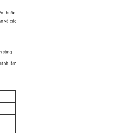
ến thuốc.
ân và các
âm sàng
 hành lâm