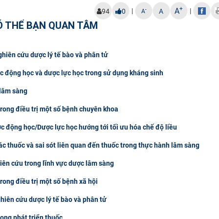
+
A
|
|
-
94
0
A
A
Ó THỂ BẠN QUAN TÂM
hiên cứu dược lý tế bào và phân tử
c động học và dược lực học trong sử dụng kháng sinh
 lâm sàng
trong điều trị một số bệnh chuyên khoa
c động học/Dược lực học hướng tới tối ưu hóa chế độ liều
ác thuốc và sai sót liên quan đến thuốc trong thực hành lâm sàng
iên cứu trong lĩnh vực dược lâm sàng
rong điều trị một số bệnh xã hội
iên cứu dược lý tế bào và phân tử
rong phát triển thuốc