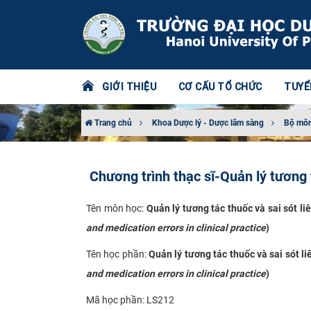
GIỚI THIỆU
CƠ CẤU TỔ CHỨC
TUYỂ
Trang chủ
Khoa Dược lý - Dược lâm sàng
Bộ môn
Chương trình thạc sĩ-Quản lý tương 
Tên môn học:
Quản lý tương tác thuốc và sai sót l
and medication errors in clinical practice
)
Tên học phần:
Quản lý tương tác thuốc và sai sót 
and medication errors in clinical practice
)
Mã học phần: LS212