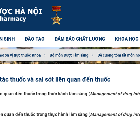
N SINH
ĐÀO TẠO
ĐẢM BẢO CHẤT LƯỢNG
KHOA HỌC
/đơn vị trực thuộc Khoa
Bộ môn Dược lâm sàng
Đề cương tóm tắt môn h
tác thuốc và sai sót liên quan đến thuốc
iên quan đến thuốc trong thực hành lâm sàng
(
Management of drug inte
liên quan đến thuốc trong thực hành lâm sàng
(
Management of drug inte