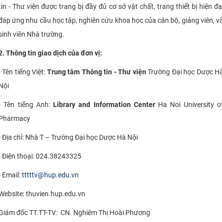
tin - Thư viện được trang bị đầy đủ cơ sở vật chất, trang thiết bị hiện đạ
CỰU NGƯỜI HỌC
đáp ứng nhu cầu học tập, nghiên cứu khoa học của cán bộ, giảng viên, v
sinh viên Nhà trường.
2. Thông tin giao dịch của đơn vị:
- Tên tiếng Việt:
Trung tâm Thông tin - Thư viện
Trường Đại học Dược H
Nội
- Tên tiếng Anh:
Library and Information Center
Ha Noi University o
Pharmacy
- Địa chỉ: Nhà T – Trường Đại học Dược Hà Nội
- Điện thoại: 024.38243325
- Email:
tttttv@hup.edu.vn
Website: thuvien.hup.edu.vn
Giám đốc TT.TT-TV: CN. Nghiêm Thị Hoài Phương