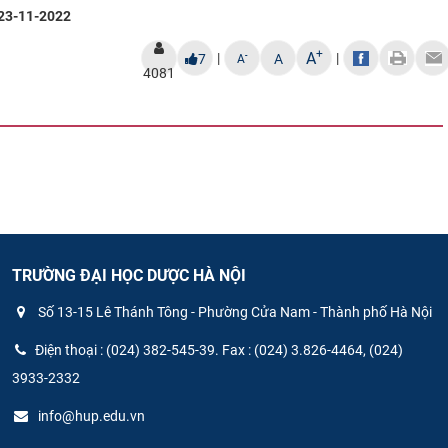
23-11-2022
+
A
|
|
-
7
A
A
4081
TRƯỜNG ĐẠI HỌC DƯỢC HÀ NỘI
Số 13-15 Lê Thánh Tông - Phường Cửa Nam - Thành phố Hà Nội
Điện thoại : (024) 382-545-39. Fax : (024) 3.826-4464, (024)
3933-2332
info@hup.edu.vn