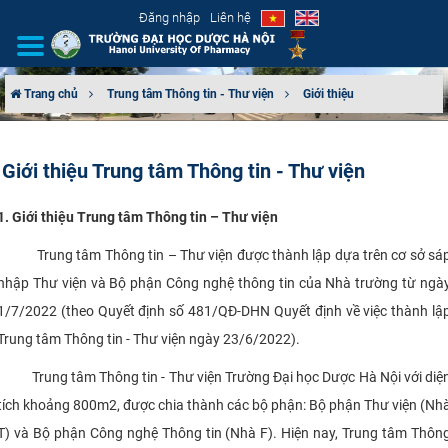
Đăng nhập
Liên hệ
Trang chủ
Trung tâm Thông tin - Thư viện
Giới thiệu
GIỚI THIỆU
Giới thiệu Trung tâm Thông tin - Thư viện
CƠ CẤU TỔ CHỨC
1. Giới thiệu Trung tâm Thông tin – Thư viện
TUYỂN SINH
Trung tâm Thông tin – Thư viện được thành lập dựa trên cơ sở sá
ĐÀO TẠO
nhập Thư viện và Bộ phận Công nghệ thông tin của Nhà trường từ ngà
1/7/2022 (theo Quyết định số 481/QĐ-DHN Quyết định về việc thành lậ
ĐẢM BẢO CHẤT LƯỢNG
Trung tâm Thông tin - Thư viện ngày 23/6/2022).
KHOA HỌC CÔNG NGHỆ
Trung tâm Thông tin - Thư viện Trường Đại học Dược Hà Nội với diệ
tích khoảng 800m2, được chia thành các bộ phận: Bộ phận Thư viện (Nh
HTQT
T) và Bộ phận Công nghệ Thông tin (Nhà F). Hiện nay, Trung tâm Thôn