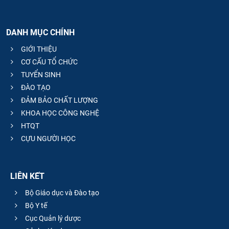
DANH MỤC CHÍNH
GIỚI THIỆU
CƠ CẤU TỔ CHỨC
TUYỂN SINH
ĐÀO TẠO
ĐẢM BẢO CHẤT LƯỢNG
KHOA HỌC CÔNG NGHỆ
HTQT
CỰU NGƯỜI HỌC
LIÊN KẾT
Bộ Giáo dục và Đào tạo
Bộ Y tế
Cục Quản lý dược