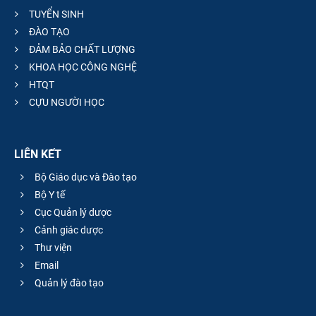
TUYỂN SINH
ĐÀO TẠO
ĐẢM BẢO CHẤT LƯỢNG
KHOA HỌC CÔNG NGHỆ
HTQT
CỰU NGƯỜI HỌC
LIÊN KẾT
Bộ Giáo dục và Đào tạo
Bộ Y tế
Cục Quản lý dược
Cảnh giác dược
Thư viện
Email
Quản lý đào tạo