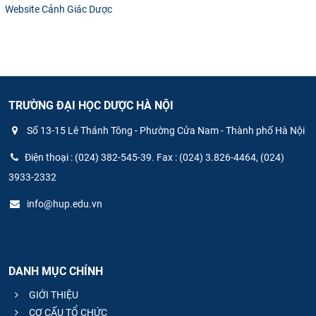
Website Cảnh Giác Dược
CỰU NGƯỜI HỌC
TRƯỜNG ĐẠI HỌC DƯỢC HÀ NỘI
Số 13-15 Lê Thánh Tông - Phường Cửa Nam - Thành phố Hà Nội
Điện thoại : (024) 382-545-39. Fax : (024) 3.826-4464, (024)
3933-2332
info@hup.edu.vn
DANH MỤC CHÍNH
GIỚI THIỆU
CƠ CẤU TỔ CHỨC