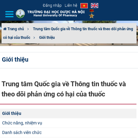
Đăng nhập
Liên hệ
Trang chủ
Trung tâm Quốc gia về Thông tin thuốc và theo dõi phản ứng
có hại của thuốc
Giới thiệu
GIỚI THIỆU
CƠ CẤU TỔ CHỨC
Giới thiệu
TUYỂN SINH
Trung tâm Quốc gia về Thông tin thuốc và
ĐÀO TẠO
theo dõi phản ứng có hại của thuốc
ĐẢM BẢO CHẤT LƯỢNG
Giới thiệu
KHOA HỌC CÔNG NGHỆ
Chức năng, nhiệm vụ
HTQT
Danh sách viên chức