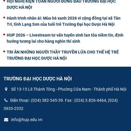
HỘI NGHỊ KIỆN TOÀN NGƯỜI ĐỨNG ĐẦU TRƯỜNG ĐẠI HỌC
DƯỢC HÀ NỘI
Hành trình nhân ái: Mùa hè xanh 2026 vì cộng đồng tại xã Tân
Tri, tỉnh Lạng Sơn của tuổi trẻ Trường Đại học Dược Hà Nội
HUP 2026 – Livestream tư vấn tuyển sinh lan tỏa niềm tin, định
hướng tương lai cho hàng nghìn thí sinh
TRI ÂN NHỮNG NGƯỜI THẦY TRUYỀN LỬA CHO THẾ HỆ TRẺ
TRƯỜNG ĐẠI HỌC DƯỢC HÀ NỘI
TRƯỜNG ĐẠI HỌC DƯỢC HÀ NỘI
Số 13-15 Lê Thánh Tông - Phường Cửa Nam - Thành phố Hà Nội
Điện thoại : (024) 382-545-39. Fax : (024) 3.826-4464, (024)
3933-2332
info@hup.edu.vn