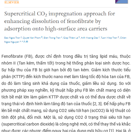
CỰU NGƯỜI HỌC
Fenofibrate (FB), được chỉ định trong điều trị tăng lipid máu, thuộc
nhóm II (Tan kém, thấm tốt) trong hệ thống phân loại sinh dược học.
Sự hấp thu của FB bị giới hạn bởi độ tan kém. Giảm kích thước tiểu
phân (KTTP) đến kích thước nano met làm tăng tốc độ hòa tan của FB,
do đó làm tăng sinh khả dụng của thuốc, giảm liều sử dụng. So với
phương pháp xay nghiền, kỹ thuật hấp phụ FB lên chất mang có diện
tích bề mặt lớn làm giảm KTTP dược chất và có thể đưa dược chất về
trạng thái vô định hình làm tăng độ tan của thuốc [2, 3]. Để hấp phụ FB
lên bề mặt chất mang, sử dụng CO2 siêu tới hạn (scCO2) là kỹ thuật có
tính đột phá, đổi mới. Một là, sử dụng CO2 ở trạng thái siêu tới hạn
(supercritical carbon dioxide) là công nghệ mới, có thể thay thế và khắc
phục được các nhược điểm nguy hại của dung môi hữu cơ [1]. Hai là, ở