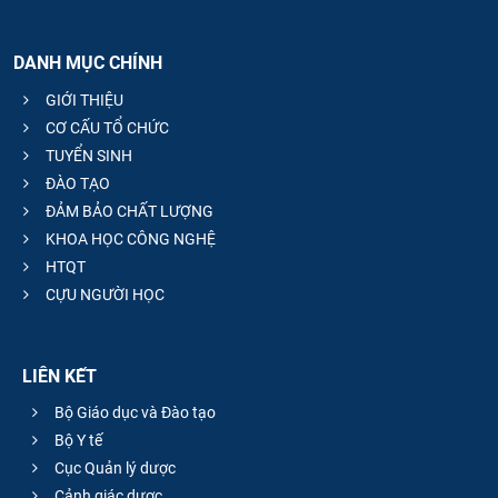
DANH MỤC CHÍNH
GIỚI THIỆU
CƠ CẤU TỔ CHỨC
TUYỂN SINH
ĐÀO TẠO
ĐẢM BẢO CHẤT LƯỢNG
KHOA HỌC CÔNG NGHỆ
HTQT
CỰU NGƯỜI HỌC
LIÊN KẾT
Bộ Giáo dục và Đào tạo
Bộ Y tế
Cục Quản lý dược
Cảnh giác dược