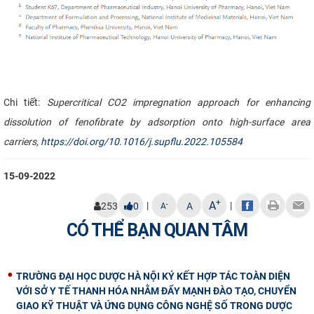
Chi tiết:
Supercritical CO2 impregnation approach for enhancing
dissolution of fenofibrate by adsorption onto high-surface area
carriers,
https://doi.org/10.1016/j.supflu.2022.105584
15-09-2022
+
A
|
|
-
253
0
A
A
CÓ THỂ BẠN QUAN TÂM
TRƯỜNG ĐẠI HỌC DƯỢC HÀ NỘI KÝ KẾT HỢP TÁC TOÀN DIỆN
VỚI SỞ Y TẾ THANH HÓA NHẰM ĐẨY MẠNH ĐÀO TẠO, CHUYỂN
GIAO KỸ THUẬT VÀ ỨNG DỤNG CÔNG NGHỆ SỐ TRONG DƯỢC