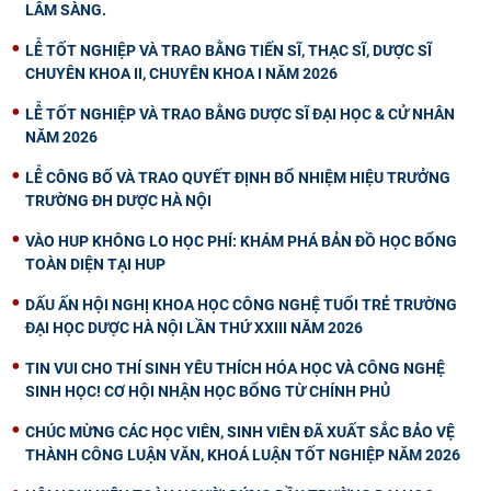
LÂM SÀNG.
LỄ TỐT NGHIỆP VÀ TRAO BẰNG TIẾN SĨ, THẠC SĨ, DƯỢC SĨ
CHUYÊN KHOA II, CHUYÊN KHOA I NĂM 2026
LỄ TỐT NGHIỆP VÀ TRAO BẰNG DƯỢC SĨ ĐẠI HỌC & CỬ NHÂN
NĂM 2026
LỄ CÔNG BỐ VÀ TRAO QUYẾT ĐỊNH BỔ NHIỆM HIỆU TRƯỞNG
TRƯỜNG ĐH DƯỢC HÀ NỘI
VÀO HUP KHÔNG LO HỌC PHÍ: KHÁM PHÁ BẢN ĐỒ HỌC BỔNG
TOÀN DIỆN TẠI HUP
DẤU ẤN HỘI NGHỊ KHOA HỌC CÔNG NGHỆ TUỔI TRẺ TRƯỜNG
ĐẠI HỌC DƯỢC HÀ NỘI LẦN THỨ XXIII NĂM 2026
TIN VUI CHO THÍ SINH YÊU THÍCH HÓA HỌC VÀ CÔNG NGHỆ
SINH HỌC! CƠ HỘI NHẬN HỌC BỔNG TỪ CHÍNH PHỦ
CHÚC MỪNG CÁC HỌC VIÊN, SINH VIÊN ĐÃ XUẤT SẮC BẢO VỆ
THÀNH CÔNG LUẬN VĂN, KHOÁ LUẬN TỐT NGHIỆP NĂM 2026