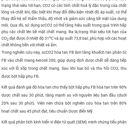
trạng thái siêu tới hạn, CO2 có các tính chất hoá lý đặc trưng của chất
lỏng và chất khí, đặc biệt khi thay đổi điều kiện nhiệt độ áp suất, có thể
thay đổi hệ số thẩm thấu, độ nhớt và giảm sức căng bề mặt của dung
môi. Qua đó, sử dụng scCO2 có thể tăng hiệu suất trong quá trình hấp
phụ các chất lên bề mặt chất mang. Ba là,
trạng thái siêu tới hạn của
o
CO
đạt được ở nhiệt độ 31
C và áp suất 73,8 bar, phù hợp với các hoạt
2
chất không bền với nhiệt và ẩm.
Trong nghiên cứu này, scCO2 hòa tan FB làm tăng khuếch tán phân tử
FB vào chất mang Aerosil 200, giúp dung dịch dược chất dễ dàng tiếp
xúc với lỗ xốp trong chất mang. Sau khi loại bỏ và thu hồi CO2, thu
được bột hấp phụ FB.
Kết quả đánh giá độ hòa tan cho thấy bột hấp phụ FB hòa tan trên 90%
dược chất sau 30 phút, tăng mạnh so với nguyên liệu ban đầu (dưới
20% sau 30 phút). Viên nén chứa bột nghiên cứu hòa tan trên 80%
hoạt chất sau 45 phút đạt, tiêu chuẩn Dược điển Mỹ.
Kết quả phân tích kính hiển vi điện tử quét (SEM) minh chứng tiểu phân