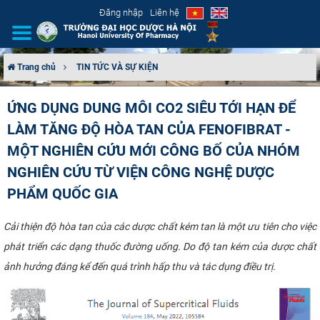
Đăng nhập
Liên hệ
Trang chủ
TIN TỨC VÀ SỰ KIỆN
GIỚI THIỆU
ỨNG DỤNG DUNG MÔI CO2 SIÊU TỚI HẠN ĐỂ
LÀM TĂNG ĐỘ HÒA TAN CỦA FENOFIBRAT -
CƠ CẤU TỔ CHỨC
MỘT NGHIÊN CỨU MỚI CÔNG BỐ CỦA NHÓM
TUYỂN SINH
NGHIÊN CỨU TỪ VIỆN CÔNG NGHỆ DƯỢC
PHẨM QUỐC GIA
ĐÀO TẠO
Cải thiện độ hòa tan của các dược chất kém tan là một ưu tiên cho việc
ĐẢM BẢO CHẤT LƯỢNG
phát triển các dạng thuốc đường uống. Do độ tan kém của dược chất
ảnh hưởng đáng kể đến quá trình hấp thu và tác dụng điều trị.​ ​​
KHOA HỌC CÔNG NGHỆ
HTQT