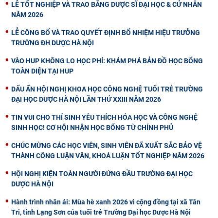
LỄ TỐT NGHIỆP VÀ TRAO BẰNG DƯỢC SĨ ĐẠI HỌC & CỬ NHÂN
NĂM 2026
LỄ CÔNG BỐ VÀ TRAO QUYẾT ĐỊNH BỔ NHIỆM HIỆU TRƯỞNG
TRƯỜNG ĐH DƯỢC HÀ NỘI
VÀO HUP KHÔNG LO HỌC PHÍ: KHÁM PHÁ BẢN ĐỒ HỌC BỔNG
TOÀN DIỆN TẠI HUP
DẤU ẤN HỘI NGHỊ KHOA HỌC CÔNG NGHỆ TUỔI TRẺ TRƯỜNG
ĐẠI HỌC DƯỢC HÀ NỘI LẦN THỨ XXIII NĂM 2026
TIN VUI CHO THÍ SINH YÊU THÍCH HÓA HỌC VÀ CÔNG NGHỆ
SINH HỌC! CƠ HỘI NHẬN HỌC BỔNG TỪ CHÍNH PHỦ
CHÚC MỪNG CÁC HỌC VIÊN, SINH VIÊN ĐÃ XUẤT SẮC BẢO VỆ
THÀNH CÔNG LUẬN VĂN, KHOÁ LUẬN TỐT NGHIỆP NĂM 2026
HỘI NGHỊ KIỆN TOÀN NGƯỜI ĐỨNG ĐẦU TRƯỜNG ĐẠI HỌC
DƯỢC HÀ NỘI
Hành trình nhân ái: Mùa hè xanh 2026 vì cộng đồng tại xã Tân
Tri, tỉnh Lạng Sơn của tuổi trẻ Trường Đại học Dược Hà Nội