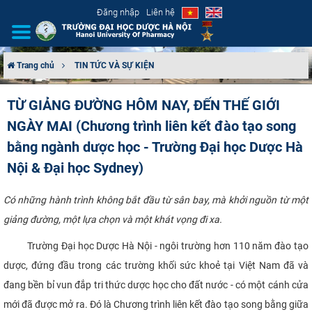
Đăng nhập
Liên hệ
Trang chủ
TIN TỨC VÀ SỰ KIỆN
GIỚI THIỆU
TỪ GIẢNG ĐƯỜNG HÔM NAY, ĐẾN THẾ GIỚI
NGÀY MAI (Chương trình liên kết đào tạo song
CƠ CẤU TỔ CHỨC
bằng ngành dược học - Trường Đại học Dược Hà
TUYỂN SINH
Nội & Đại học Sydney)
ĐÀO TẠO
Có những hành trình không bắt đầu từ sân bay, mà khởi nguồn từ một
giảng đường, một lựa chọn và một khát vọng đi xa.
ĐẢM BẢO CHẤT LƯỢNG
Trường Đại học Dược Hà Nội - ngôi trường hơn 110 năm đào tạo
KHOA HỌC CÔNG NGHỆ
dược, đứng đầu trong các trường khối sức khoẻ tại Việt Nam đã và
đang bền bỉ vun đắp tri thức dược học cho đất nước - có một cánh cửa
HTQT
mới đã được mở ra. Đó là Chương trình liên kết đào tạo song bằng giữa