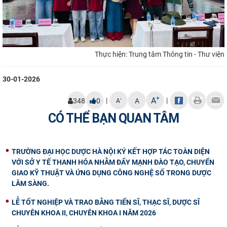
Thực hiện: Trung tâm Thông tin - Thư viện
30-01-2026
+
A
|
|
-
348
0
A
A
CÓ THỂ BẠN QUAN TÂM
TRƯỜNG ĐẠI HỌC DƯỢC HÀ NỘI KÝ KẾT HỢP TÁC TOÀN DIỆN
VỚI SỞ Y TẾ THANH HÓA NHẰM ĐẨY MẠNH ĐÀO TẠO, CHUYỂN
GIAO KỸ THUẬT VÀ ỨNG DỤNG CÔNG NGHỆ SỐ TRONG DƯỢC
LÂM SÀNG.
LỄ TỐT NGHIỆP VÀ TRAO BẰNG TIẾN SĨ, THẠC SĨ, DƯỢC SĨ
CHUYÊN KHOA II, CHUYÊN KHOA I NĂM 2026