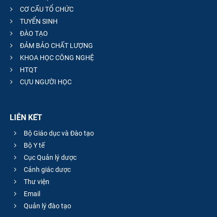
CƠ CẤU TỔ CHỨC
TUYỂN SINH
ĐÀO TẠO
ĐẢM BẢO CHẤT LƯỢNG
KHOA HỌC CÔNG NGHỆ
HTQT
CỰU NGƯỜI HỌC
LIÊN KẾT
Bộ Giáo dục và Đào tạo
Bộ Y tế
Cục Quản lý dược
Cảnh giác dược
Thư viện
Email
Quản lý đào tạo