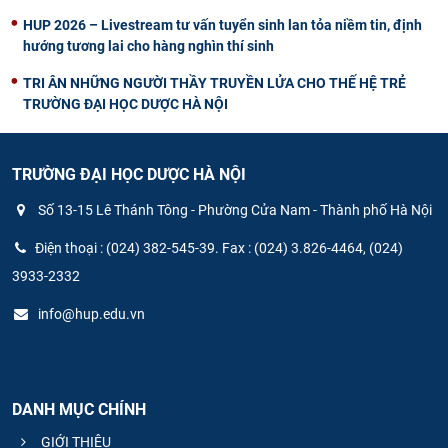
HUP 2026 – Livestream tư vấn tuyển sinh lan tỏa niềm tin, định
hướng tương lai cho hàng nghìn thí sinh
TRI ÂN NHỮNG NGƯỜI THẦY TRUYỀN LỬA CHO THẾ HỆ TRẺ
TRƯỜNG ĐẠI HỌC DƯỢC HÀ NỘI
TRƯỜNG ĐẠI HỌC DƯỢC HÀ NỘI
Số 13-15 Lê Thánh Tông - Phường Cửa Nam - Thành phố Hà Nội
Điện thoại : (024) 382-545-39. Fax : (024) 3.826-4464, (024)
3933-2332
info@hup.edu.vn
DANH MỤC CHÍNH
GIỚI THIỆU