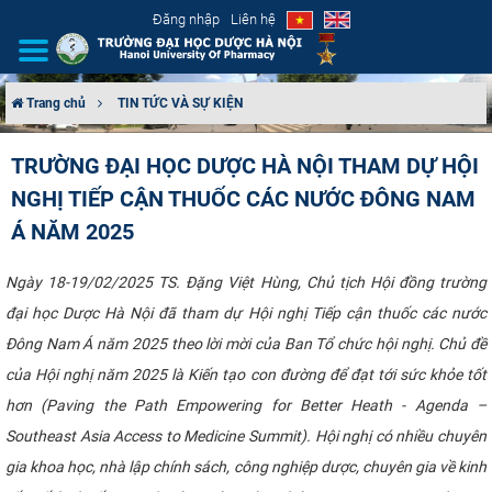
Đăng nhập
Liên hệ
Trang chủ
TIN TỨC VÀ SỰ KIỆN
GIỚI THIỆU
TRƯỜNG ĐẠI HỌC DƯỢC HÀ NỘI THAM DỰ HỘI
NGHỊ TIẾP CẬN THUỐC CÁC NƯỚC ĐÔNG NAM
CƠ CẤU TỔ CHỨC
Á NĂM 2025
TUYỂN SINH
Ngày 18-19/02/2025 TS. Đặng Việt Hùng, Chủ tịch Hội đồng trường
ĐÀO TẠO
đại học Dược Hà Nội đã tham dự Hội nghị Tiếp cận thuốc các nước
Đông Nam Á năm 2025 theo lời mời của Ban Tổ chức hội nghị. Chủ đề
ĐẢM BẢO CHẤT LƯỢNG
của Hội nghị năm 2025 là Kiến tạo con đường để đạt tới sức khỏe tốt
hơn (Paving the Path Empowering for Better Heath - Agenda –
KHOA HỌC CÔNG NGHỆ
Southeast Asia Access to Medicine Summit). Hội nghị có nhiều chuyên
HTQT
gia khoa học, nhà lập chính sách, công nghiệp dược, chuyên gia về kinh