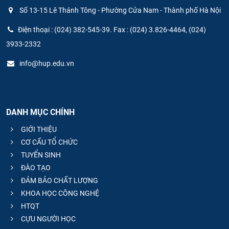
Số 13-15 Lê Thánh Tông - Phường Cửa Nam - Thành phố Hà Nội
Điện thoại : (024) 382-545-39. Fax : (024) 3.826-4464, (024)
3933-2332
info@hup.edu.vn
DANH MỤC CHÍNH
GIỚI THIỆU
CƠ CẤU TỔ CHỨC
TUYỂN SINH
ĐÀO TẠO
ĐẢM BẢO CHẤT LƯỢNG
KHOA HỌC CÔNG NGHỆ
HTQT
CỰU NGƯỜI HỌC