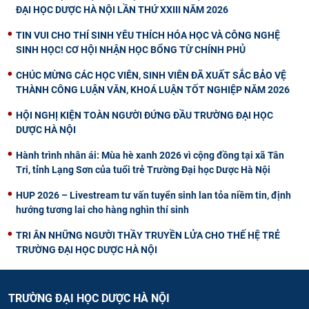
ĐẠI HỌC DƯỢC HÀ NỘI LẦN THỨ XXIII NĂM 2026
TIN VUI CHO THÍ SINH YÊU THÍCH HÓA HỌC VÀ CÔNG NGHỆ
SINH HỌC! CƠ HỘI NHẬN HỌC BỔNG TỪ CHÍNH PHỦ
CHÚC MỪNG CÁC HỌC VIÊN, SINH VIÊN ĐÃ XUẤT SẮC BẢO VỆ
THÀNH CÔNG LUẬN VĂN, KHOÁ LUẬN TỐT NGHIỆP NĂM 2026
HỘI NGHỊ KIỆN TOÀN NGƯỜI ĐỨNG ĐẦU TRƯỜNG ĐẠI HỌC
DƯỢC HÀ NỘI
Hành trình nhân ái: Mùa hè xanh 2026 vì cộng đồng tại xã Tân
Tri, tỉnh Lạng Sơn của tuổi trẻ Trường Đại học Dược Hà Nội
HUP 2026 – Livestream tư vấn tuyển sinh lan tỏa niềm tin, định
hướng tương lai cho hàng nghìn thí sinh
TRI ÂN NHỮNG NGƯỜI THẦY TRUYỀN LỬA CHO THẾ HỆ TRẺ
TRƯỜNG ĐẠI HỌC DƯỢC HÀ NỘI
TRƯỜNG ĐẠI HỌC DƯỢC HÀ NỘI