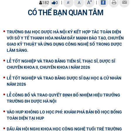
+
A
|
|
-
182
0
A
A
CÓ THỂ BẠN QUAN TÂM
TRƯỜNG ĐẠI HỌC DƯỢC HÀ NỘI KÝ KẾT HỢP TÁC TOÀN DIỆN
VỚI SỞ Y TẾ THANH HÓA NHẰM ĐẨY MẠNH ĐÀO TẠO, CHUYỂN
GIAO KỸ THUẬT VÀ ỨNG DỤNG CÔNG NGHỆ SỐ TRONG DƯỢC
LÂM SÀNG.
LỄ TỐT NGHIỆP VÀ TRAO BẰNG TIẾN SĨ, THẠC SĨ, DƯỢC SĨ
CHUYÊN KHOA II, CHUYÊN KHOA I NĂM 2026
LỄ TỐT NGHIỆP VÀ TRAO BẰNG DƯỢC SĨ ĐẠI HỌC & CỬ NHÂN
NĂM 2026
LỄ CÔNG BỐ VÀ TRAO QUYẾT ĐỊNH BỔ NHIỆM HIỆU TRƯỞNG
TRƯỜNG ĐH DƯỢC HÀ NỘI
VÀO HUP KHÔNG LO HỌC PHÍ: KHÁM PHÁ BẢN ĐỒ HỌC BỔNG
TOÀN DIỆN TẠI HUP
DẤU ẤN HỘI NGHỊ KHOA HỌC CÔNG NGHỆ TUỔI TRẺ TRƯỜNG