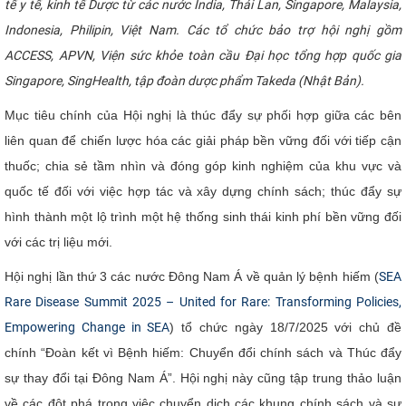
tế y tế, kinh tế Dược từ các nước India, Thái Lan, Singapore, Malaysia,
CỰU NGƯỜI HỌC
Indonesia, Philipin, Việt Nam. Các tổ chức bảo trợ hội nghị gồm
ACCESS, APVN, Viện sức khỏe toàn cầu Đại học tổng hợp quốc gia
Singapore, SingHealth, tập đoàn dược phẩm Takeda (Nhật Bản).
Mục tiêu chính của Hội nghị là thúc đẩy sự phối hợp giữa các bên
liên quan để chiến lược hóa các giải pháp bền vững đối với tiếp cận
thuốc; chia sẻ tầm nhìn và đóng góp kinh nghiệm của khu vực và
quốc tế đối với việc hợp tác và xây dựng chính sách; thúc đẩy sự
hình thành một lộ trình một hệ thống sinh thái kinh phí bền vững đối
với các trị liệu mới.
Hội nghị lần thứ 3 các nước Đông Nam Á về quản lý bệnh hiếm (
SEA
Rare Disease Summit 2025 – United for Rare: Transforming Policies,
Empowering Change in SEA
) tổ chức ngày 18/7/2025 với chủ đề
chính “Đoàn kết vì Bệnh hiếm: Chuyển đổi chính sách và Thúc đẩy
sự thay đổi tại Đông Nam Á”. Hội nghị này cũng tập trung thảo luận
về các đột phá trong việc chuyển dịch các khung chính sách và sự