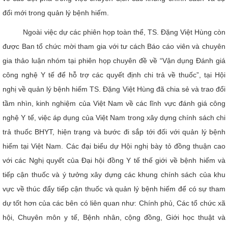
đổi mới trong quản lý bệnh hiếm.
Ngoài việc dự các phiên họp toàn thể, TS. Đặng Việt Hùng còn
được Ban tổ chức mời tham gia với tư cách Báo cáo viên và chuyên
gia thảo luận nhóm tại phiên họp chuyên đề về “Vận dụng Đánh giá
công nghệ Y tế để hỗ trợ các quyết định chi trả về thuốc”, tại Hội
nghị về quản lý bệnh hiếm TS. Đặng Việt Hùng đã chia sẻ và trao đổi
tầm nhìn, kinh nghiệm của Việt Nam về các lĩnh vực đánh giá công
nghệ Y tế, việc áp dụng của Việt Nam trong xây dựng chính sách chi
trả thuốc BHYT, hiện trạng và bước đi sắp tới đối với quản lý bệnh
hiếm tại Việt Nam. Các đại biểu dự Hội nghị bày tỏ đồng thuận cao
với các Nghị quyết của Đại hội đồng Y tế thế giới về bệnh hiếm và
tiếp cận thuốc và ý tưởng xây dựng các khung chính sách của khu
vực về thúc đẩy tiếp cận thuốc và quản lý bệnh hiếm để có sự tham
dự tốt hơn của các bên có liên quan như: Chính phủ, Các tổ chức xã
hội, Chuyên môn y tế, Bệnh nhân, cộng đồng, Giới học thuật và