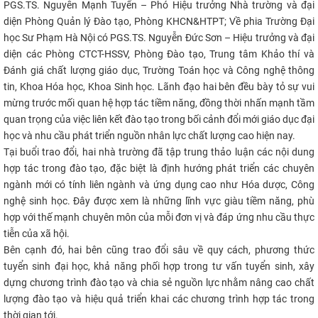
PGS.TS. Nguyễn Mạnh Tuyển – Phó Hiệu trưởng Nhà trường và đại
CỰU NGƯỜI HỌC
diện Phòng Quản lý Đào tạo, Phòng KHCN&HTPT; Về phia Trường Đại
học Sư Phạm Hà Nội có PGS.TS. Nguyễn Đức Sơn – Hiệu trưởng và đại
diện các Phòng CTCT-HSSV, Phòng Đào tạo, Trung tâm Khảo thí và
Đánh giá chất lượng giáo dục, Trường Toán học và Công nghệ thông
tin, Khoa Hóa học, Khoa Sinh học. Lãnh đạo hai bên đều bày tỏ sự vui
mừng trước mối quan hệ hợp tác tiềm năng, đồng thời nhấn mạnh tầm
quan trọng của việc liên kết đào tạo trong bối cảnh đổi mới giáo dục đại
học và nhu cầu phát triển nguồn nhân lực chất lượng cao hiện nay.
Tại buổi trao đổi, hai nhà trường đã tập trung thảo luận các nội dung
hợp tác trong đào tạo, đặc biệt là định hướng phát triển các chuyên
ngành mới có tính liên ngành và ứng dụng cao như Hóa dược, Công
nghệ sinh học. Đây được xem là những lĩnh vực giàu tiềm năng, phù
hợp với thế mạnh chuyên môn của mỗi đơn vị và đáp ứng nhu cầu thực
tiễn của xã hội.
Bên cạnh đó, hai bên cũng trao đổi sâu về quy cách, phương thức
tuyển sinh đại học, khả năng phối hợp trong tư vấn tuyển sinh, xây
dựng chương trình đào tạo và chia sẻ nguồn lực nhằm nâng cao chất
lượng đào tạo và hiệu quả triển khai các chương trình hợp tác trong
thời gian tới.