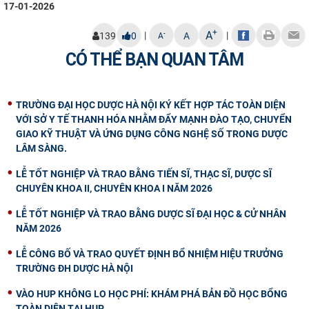
17-01-2026
+
A
|
|
-
139
0
A
A
CÓ THỂ BẠN QUAN TÂM
TRƯỜNG ĐẠI HỌC DƯỢC HÀ NỘI KÝ KẾT HỢP TÁC TOÀN DIỆN
VỚI SỞ Y TẾ THANH HÓA NHẰM ĐẨY MẠNH ĐÀO TẠO, CHUYỂN
GIAO KỸ THUẬT VÀ ỨNG DỤNG CÔNG NGHỆ SỐ TRONG DƯỢC
LÂM SÀNG.
LỄ TỐT NGHIỆP VÀ TRAO BẰNG TIẾN SĨ, THẠC SĨ, DƯỢC SĨ
CHUYÊN KHOA II, CHUYÊN KHOA I NĂM 2026
LỄ TỐT NGHIỆP VÀ TRAO BẰNG DƯỢC SĨ ĐẠI HỌC & CỬ NHÂN
NĂM 2026
LỄ CÔNG BỐ VÀ TRAO QUYẾT ĐỊNH BỔ NHIỆM HIỆU TRƯỞNG
TRƯỜNG ĐH DƯỢC HÀ NỘI
VÀO HUP KHÔNG LO HỌC PHÍ: KHÁM PHÁ BẢN ĐỒ HỌC BỔNG
TOÀN DIỆN TẠI HUP