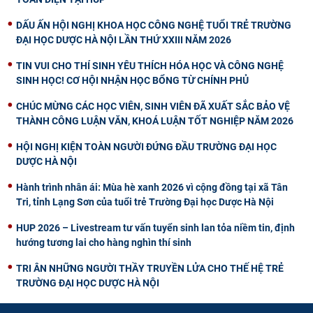
DẤU ẤN HỘI NGHỊ KHOA HỌC CÔNG NGHỆ TUỔI TRẺ TRƯỜNG
ĐẠI HỌC DƯỢC HÀ NỘI LẦN THỨ XXIII NĂM 2026
TIN VUI CHO THÍ SINH YÊU THÍCH HÓA HỌC VÀ CÔNG NGHỆ
SINH HỌC! CƠ HỘI NHẬN HỌC BỔNG TỪ CHÍNH PHỦ
CHÚC MỪNG CÁC HỌC VIÊN, SINH VIÊN ĐÃ XUẤT SẮC BẢO VỆ
THÀNH CÔNG LUẬN VĂN, KHOÁ LUẬN TỐT NGHIỆP NĂM 2026
HỘI NGHỊ KIỆN TOÀN NGƯỜI ĐỨNG ĐẦU TRƯỜNG ĐẠI HỌC
DƯỢC HÀ NỘI
Hành trình nhân ái: Mùa hè xanh 2026 vì cộng đồng tại xã Tân
Tri, tỉnh Lạng Sơn của tuổi trẻ Trường Đại học Dược Hà Nội
HUP 2026 – Livestream tư vấn tuyển sinh lan tỏa niềm tin, định
hướng tương lai cho hàng nghìn thí sinh
TRI ÂN NHỮNG NGƯỜI THẦY TRUYỀN LỬA CHO THẾ HỆ TRẺ
TRƯỜNG ĐẠI HỌC DƯỢC HÀ NỘI