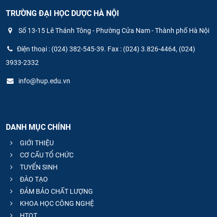
TRƯỜNG ĐẠI HỌC DƯỢC HÀ NỘI
Số 13-15 Lê Thánh Tông - Phường Cửa Nam - Thành phố Hà Nội
Điện thoại : (024) 382-545-39. Fax : (024) 3.826-4464, (024)
3933-2332
info@hup.edu.vn
DANH MỤC CHÍNH
GIỚI THIỆU
CƠ CẤU TỔ CHỨC
TUYỂN SINH
ĐÀO TẠO
ĐẢM BẢO CHẤT LƯỢNG
KHOA HỌC CÔNG NGHỆ
HTQT