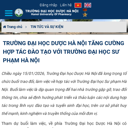
Đăng nhập
Liên hệ
Trang chủ
TIN TỨC VÀ SỰ KIỆN
GIỚI THIỆU
TRƯỜNG ĐẠI HỌC DƯỢC HÀ NỘI TĂNG CƯỜNG
HỢP TÁC ĐÀO TẠO VỚI TRƯỜNG ĐẠI HỌC SƯ
CƠ CẤU TỔ CHỨC
PHẠM HÀ NỘI
TUYỂN SINH
Chiều ngày 15/01/2026, Trường Đại học Dược Hà Nội đã long trọng tổ
ĐÀO TẠO
chức buổi trao đổi, làm việc về hợp tác với Trường Đại học Sư phạm Hà
Nội. Buổi làm việc là dịp quan trọng để hai nhà trường gặp gỡ, trao đổi
ĐẢM BẢO CHẤT LƯỢNG
thông tin, chia sẻ định hướng phát triển và thảo luận các nội dung hợp
tác trong lĩnh vực đào tạo và tuyển sinh đại học, trên cơ sở phát huy
KHOA HỌC CÔNG NGHỆ
thế mạnh, kinh nghiệm và truyền thống của mỗi đơn vị.
HTQT
Tham dự buổi làm việc, về phía Trường Đại học Dược Hà Nội có