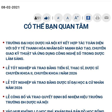
08-02-2021
+
A
|
|
-
51
0
A
A
CÓ THỂ BẠN QUAN TÂM
TRƯỜNG ĐẠI HỌC DƯỢC HÀ NỘI KÝ KẾT HỢP TÁC TOÀN DIỆN
VỚI SỞ Y TẾ THANH HÓA NHẰM ĐẨY MẠNH ĐÀO TẠO, CHUYỂN
GIAO KỸ THUẬT VÀ ỨNG DỤNG CÔNG NGHỆ SỐ TRONG DƯỢC
LÂM SÀNG.
LỄ TỐT NGHIỆP VÀ TRAO BẰNG TIẾN SĨ, THẠC SĨ, DƯỢC SĨ
CHUYÊN KHOA II, CHUYÊN KHOA I NĂM 2026
LỄ TỐT NGHIỆP VÀ TRAO BẰNG DƯỢC SĨ ĐẠI HỌC & CỬ NHÂN
NĂM 2026
LỄ CÔNG BỐ VÀ TRAO QUYẾT ĐỊNH BỔ NHIỆM HIỆU TRƯỞNG
TRƯỜNG ĐH DƯỢC HÀ NỘI
VÀO HUP KHÔNG LO HỌC PHÍ: KHÁM PHÁ BẢN ĐỒ HỌC BỔNG