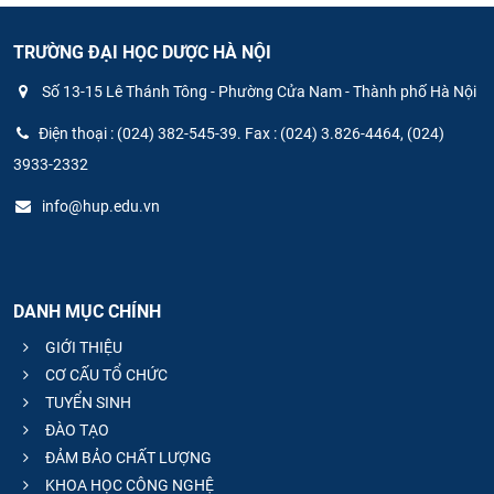
TRƯỜNG ĐẠI HỌC DƯỢC HÀ NỘI
Số 13-15 Lê Thánh Tông - Phường Cửa Nam - Thành phố Hà Nội
Điện thoại : (024) 382-545-39. Fax : (024) 3.826-4464, (024)
3933-2332
info@hup.edu.vn
DANH MỤC CHÍNH
GIỚI THIỆU
CƠ CẤU TỔ CHỨC
TUYỂN SINH
ĐÀO TẠO
ĐẢM BẢO CHẤT LƯỢNG
KHOA HỌC CÔNG NGHỆ