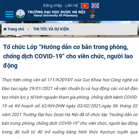
Đăng nhập
Liên hệ
Trang chủ
TIN TỨC VÀ SỰ KIỆN
GIỚI THIỆU
Tổ chức Lớp “Hướng dẫn cơ bản trong phòng,
chống dịch COVID-19” cho viên chức, người lao
CƠ CẤU TỔ CHỨC
động
TUYỂN SINH
Thực hiện công văn số 111/K2ĐT-ĐT của Cục Khoa học Công nghệ và
ĐÀO TẠO
Đào tạo ngày 29/01/2021 về việc chuẩn bị và huy động các cơ sở đào
tạo nhân lực y tế tình nguyện tham gia phòng, chống dịch bệnh COVID-
ĐẢM BẢO CHẤT LƯỢNG
19 và Kế hoạch số 62/KH-DHN ngày 03/02/2021,ngày 06 tháng 02
năm 2021 Trường Đại học Dược Hà Nội đã tổ chức lớp “Hướng dẫn cơ
KHOA HỌC CÔNG NGHỆ
bản trong phòng, chống dịch COVID-19” cho viên chức, người lao động
HTQT
trong độ tuổi từ 40 trở xuống bằng hình thức họctrực tuyến qua