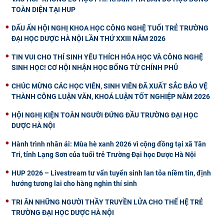
TOÀN DIỆN TẠI HUP
DẤU ẤN HỘI NGHỊ KHOA HỌC CÔNG NGHỆ TUỔI TRẺ TRƯỜNG
ĐẠI HỌC DƯỢC HÀ NỘI LẦN THỨ XXIII NĂM 2026
TIN VUI CHO THÍ SINH YÊU THÍCH HÓA HỌC VÀ CÔNG NGHỆ
SINH HỌC! CƠ HỘI NHẬN HỌC BỔNG TỪ CHÍNH PHỦ
CHÚC MỪNG CÁC HỌC VIÊN, SINH VIÊN ĐÃ XUẤT SẮC BẢO VỆ
THÀNH CÔNG LUẬN VĂN, KHOÁ LUẬN TỐT NGHIỆP NĂM 2026
HỘI NGHỊ KIỆN TOÀN NGƯỜI ĐỨNG ĐẦU TRƯỜNG ĐẠI HỌC
DƯỢC HÀ NỘI
Hành trình nhân ái: Mùa hè xanh 2026 vì cộng đồng tại xã Tân
Tri, tỉnh Lạng Sơn của tuổi trẻ Trường Đại học Dược Hà Nội
HUP 2026 – Livestream tư vấn tuyển sinh lan tỏa niềm tin, định
hướng tương lai cho hàng nghìn thí sinh
TRI ÂN NHỮNG NGƯỜI THẦY TRUYỀN LỬA CHO THẾ HỆ TRẺ
TRƯỜNG ĐẠI HỌC DƯỢC HÀ NỘI