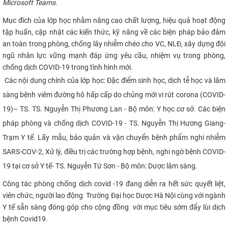
Microsoft Teams.
CỰU NGƯỜI HỌC
Mục đích của lớp học nhằm n
âng cao chất lượng, hiệu quả hoạt động
tập huấn, cập nhật các kiến thức, kỹ năng về các biện pháp bảo đảm
an toàn trong phòng, chống lây nhiễm chéo cho VC, NLĐ,
xây dựng đội
ngũ nhân lực vững mạnh
đáp ứng yêu cầu, nhiệm vụ trong phòng,
chống dịch COVID-19 trong tình hình mới.
Các nội dung chính của lớp học:
Đặc điểm sinh học, dịch tễ học và lâm
sàng bệnh viêm đường hô hấp cấp do chủng mới vi rút corona (COVID-
19)
– TS.
TS. Nguyễn Thị Phương Lan
-
Bộ môn: Y học cơ sở
.
Các biện
pháp phòng và chống dịch COVID-19
-
TS. Nguyễn Thị Hương Giang
-
Trạm Y tế
.
Lấy mẫu, bảo quản và vận chuyển bệnh phẩm nghi nhiễm
SARS-COV-2
,
Xử lý, điều trị các trường hợp bệnh, nghi ngờ bệnh COVID-
19 tại cơ sở Y tế
-
TS. Nguyễn Tứ Sơn
-
Bộ môn: Dược lâm sàng
.
Công tác phòng chống dịch covid -19 đang diễn ra
hết sức
quyết liệt,
viên chức, người lao động
Trường Đại học Dược Hà Nội cùng với ngành
Y tế sẵn sàng đóng góp
cho cộng đồng với mục tiêu sớm đẩy lùi dịch
bệnh Covid19.