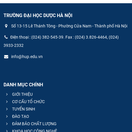
TRƯỜNG ĐẠI HỌC DƯỢC HÀ NỘI
Số 13-15 Lê Thánh Tông - Phường Cửa Nam - Thành phố Hà Nội
Điện thoại : (024) 382-545-39. Fax : (024) 3.826-4464, (024)
3933-2332
info@hup.edu.vn
DANH MỤC CHÍNH
GIỚI THIỆU
CƠ CẤU TỔ CHỨC
TUYỂN SINH
ĐÀO TẠO
ĐẢM BẢO CHẤT LƯỢNG
KHOA HỌC CÔNG NGHỆ