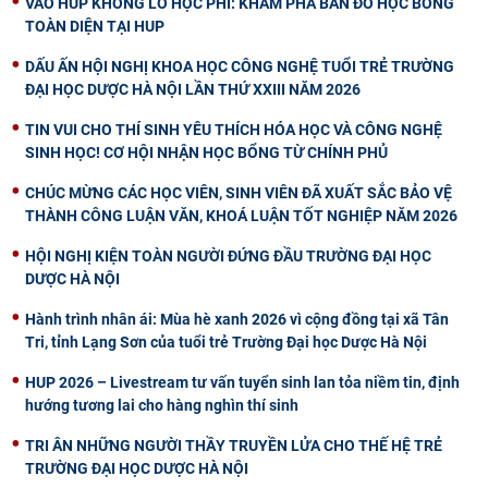
VÀO HUP KHÔNG LO HỌC PHÍ: KHÁM PHÁ BẢN ĐỒ HỌC BỔNG
TOÀN DIỆN TẠI HUP
DẤU ẤN HỘI NGHỊ KHOA HỌC CÔNG NGHỆ TUỔI TRẺ TRƯỜNG
ĐẠI HỌC DƯỢC HÀ NỘI LẦN THỨ XXIII NĂM 2026
TIN VUI CHO THÍ SINH YÊU THÍCH HÓA HỌC VÀ CÔNG NGHỆ
SINH HỌC! CƠ HỘI NHẬN HỌC BỔNG TỪ CHÍNH PHỦ
CHÚC MỪNG CÁC HỌC VIÊN, SINH VIÊN ĐÃ XUẤT SẮC BẢO VỆ
THÀNH CÔNG LUẬN VĂN, KHOÁ LUẬN TỐT NGHIỆP NĂM 2026
HỘI NGHỊ KIỆN TOÀN NGƯỜI ĐỨNG ĐẦU TRƯỜNG ĐẠI HỌC
DƯỢC HÀ NỘI
Hành trình nhân ái: Mùa hè xanh 2026 vì cộng đồng tại xã Tân
Tri, tỉnh Lạng Sơn của tuổi trẻ Trường Đại học Dược Hà Nội
HUP 2026 – Livestream tư vấn tuyển sinh lan tỏa niềm tin, định
hướng tương lai cho hàng nghìn thí sinh
TRI ÂN NHỮNG NGƯỜI THẦY TRUYỀN LỬA CHO THẾ HỆ TRẺ
TRƯỜNG ĐẠI HỌC DƯỢC HÀ NỘI