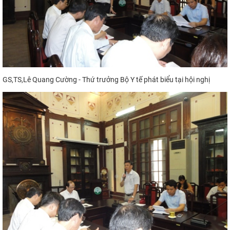
GS,TS,Lê Quang Cường - Thứ trưởng Bộ Y tế phát biểu tại hội nghị