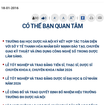
18-01-2016
+
A
|
|
-
90
0
A
A
CÓ THỂ BẠN QUAN TÂM
TRƯỜNG ĐẠI HỌC DƯỢC HÀ NỘI KÝ KẾT HỢP TÁC TOÀN DIỆN
VỚI SỞ Y TẾ THANH HÓA NHẰM ĐẨY MẠNH ĐÀO TẠO, CHUYỂN
GIAO KỸ THUẬT VÀ ỨNG DỤNG CÔNG NGHỆ SỐ TRONG DƯỢC
LÂM SÀNG.
LỄ TỐT NGHIỆP VÀ TRAO BẰNG TIẾN SĨ, THẠC SĨ, DƯỢC SĨ
CHUYÊN KHOA II, CHUYÊN KHOA I NĂM 2026
LỄ TỐT NGHIỆP VÀ TRAO BẰNG DƯỢC SĨ ĐẠI HỌC & CỬ NHÂN
NĂM 2026
LỄ CÔNG BỐ VÀ TRAO QUYẾT ĐỊNH BỔ NHIỆM HIỆU TRƯỞNG
TRƯỜNG ĐH DƯỢC HÀ NỘI