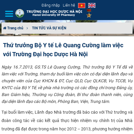
Đăng nhập
Liên hệ
Trang chủ
TIN TỨC VÀ SỰ KIỆN
GIỚI THIỆU
Thứ trưởng Bộ Y tế Lê Quang Cường làm việc
với Trường Đại học Dược Hà Nội
CƠ CẤU TỔ CHỨC
Ngày 16.7.2013, GS.TS Lê Quang Cường, Thứ trưởng Bộ Y Tế đã về
TUYỂN SINH
làm việc với Trường, tham dự buổi làm việc còn có đại diện lãnh đạo và
chuyên viên của Cục KHCN & ĐT, Cục QLD, Cục QLKCB, Vụ TCCB, Vụ
ĐÀO TẠO
KHTC của Bộ Y Tế; về phía nhà trường có các đồng chí trong Đảng ủy,
Ban Giám hiệu, Thường vụ Công đoàn, Bí thư đoàn thanh niên,
cùng
ĐẢM BẢO CHẤT LƯỢNG
đại diện lãnh đạo các Bộ môn, Phòng Ban, Viện, Trung tâm.
KHOA HỌC CÔNG NGHỆ
Tại buổi làm việc, Lãnh đạo Nhà trường đã báo cáo với Thứ trưởng và
đoàn công tác về các kết quả thực hiện nhiệm vụ chính trị của Nhà
HTQT
trường đã đạt được trong năm học 2012 – 2013, phương hướng nhiệm