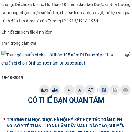
chung. Để chuẩn bị cho Hội thảo 105 năm đào tạo Dược sĩ, Nhà trường
CỰU NGƯỜI HỌC
rất mong nhận được sự hỗ trợ, chia sẻ hình ảnh, kỷ vật, tư liệu về quá
trình đào tạo dược sĩ của Trường từ 1913/1914-1954.
Chi tiết xin xem file đính kèm.
Trân trọng cảm ơn!​
Thư ngỏ
chuẩn bị cho Hội thảo 105 năm Đt Dược sĩ.pdf
19-10-2019
+
A
|
|
-
33
0
A
A
CÓ THỂ BẠN QUAN TÂM
TRƯỜNG ĐẠI HỌC DƯỢC HÀ NỘI KÝ KẾT HỢP TÁC TOÀN DIỆN
VỚI SỞ Y TẾ THANH HÓA NHẰM ĐẨY MẠNH ĐÀO TẠO, CHUYỂN
GIAO KỸ THUẬT VÀ ỨNG DỤNG CÔNG NGHỆ SỐ TRONG DƯỢC