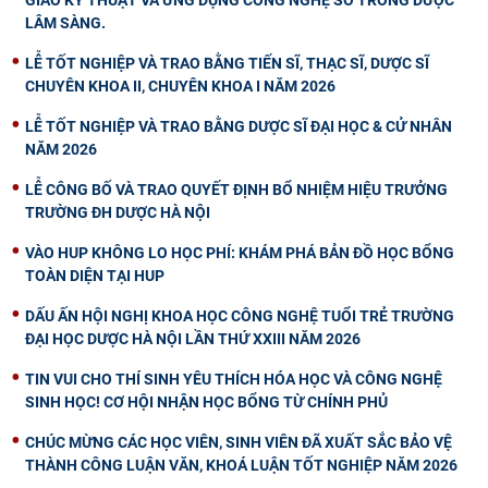
LÂM SÀNG.
LỄ TỐT NGHIỆP VÀ TRAO BẰNG TIẾN SĨ, THẠC SĨ, DƯỢC SĨ
CHUYÊN KHOA II, CHUYÊN KHOA I NĂM 2026
LỄ TỐT NGHIỆP VÀ TRAO BẰNG DƯỢC SĨ ĐẠI HỌC & CỬ NHÂN
NĂM 2026
LỄ CÔNG BỐ VÀ TRAO QUYẾT ĐỊNH BỔ NHIỆM HIỆU TRƯỞNG
TRƯỜNG ĐH DƯỢC HÀ NỘI
VÀO HUP KHÔNG LO HỌC PHÍ: KHÁM PHÁ BẢN ĐỒ HỌC BỔNG
TOÀN DIỆN TẠI HUP
DẤU ẤN HỘI NGHỊ KHOA HỌC CÔNG NGHỆ TUỔI TRẺ TRƯỜNG
ĐẠI HỌC DƯỢC HÀ NỘI LẦN THỨ XXIII NĂM 2026
TIN VUI CHO THÍ SINH YÊU THÍCH HÓA HỌC VÀ CÔNG NGHỆ
SINH HỌC! CƠ HỘI NHẬN HỌC BỔNG TỪ CHÍNH PHỦ
CHÚC MỪNG CÁC HỌC VIÊN, SINH VIÊN ĐÃ XUẤT SẮC BẢO VỆ
THÀNH CÔNG LUẬN VĂN, KHOÁ LUẬN TỐT NGHIỆP NĂM 2026