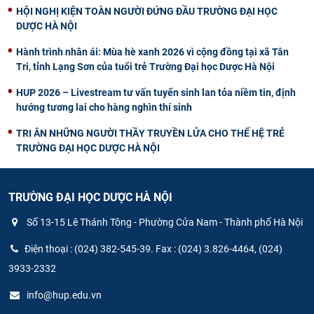
HỘI NGHỊ KIỆN TOÀN NGƯỜI ĐỨNG ĐẦU TRƯỜNG ĐẠI HỌC
DƯỢC HÀ NỘI
Hành trình nhân ái: Mùa hè xanh 2026 vì cộng đồng tại xã Tân
Tri, tỉnh Lạng Sơn của tuổi trẻ Trường Đại học Dược Hà Nội
HUP 2026 – Livestream tư vấn tuyển sinh lan tỏa niềm tin, định
hướng tương lai cho hàng nghìn thí sinh
TRI ÂN NHỮNG NGƯỜI THẦY TRUYỀN LỬA CHO THẾ HỆ TRẺ
TRƯỜNG ĐẠI HỌC DƯỢC HÀ NỘI
TRƯỜNG ĐẠI HỌC DƯỢC HÀ NỘI
Số 13-15 Lê Thánh Tông - Phường Cửa Nam - Thành phố Hà Nội
Điện thoại : (024) 382-545-39. Fax : (024) 3.826-4464, (024)
3933-2332
info@hup.edu.vn