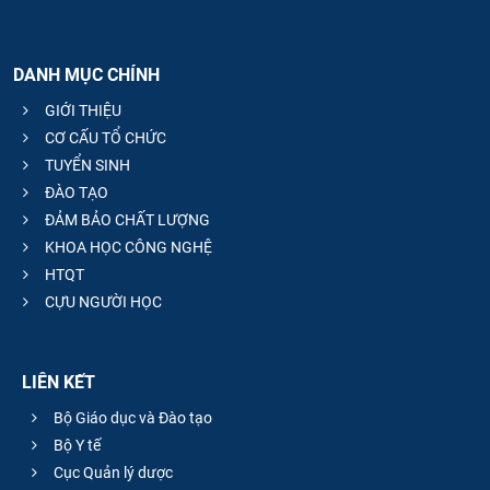
DANH MỤC CHÍNH
GIỚI THIỆU
CƠ CẤU TỔ CHỨC
TUYỂN SINH
ĐÀO TẠO
ĐẢM BẢO CHẤT LƯỢNG
KHOA HỌC CÔNG NGHỆ
HTQT
CỰU NGƯỜI HỌC
LIÊN KẾT
Bộ Giáo dục và Đào tạo
Bộ Y tế
Cục Quản lý dược