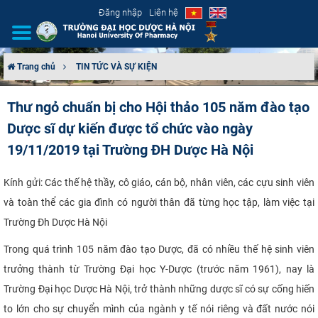
Đăng nhập
Liên hệ
Trang chủ
TIN TỨC VÀ SỰ KIỆN
GIỚI THIỆU
Thư ngỏ chuẩn bị cho Hội thảo 105 năm đào tạo
Dược sĩ dự kiến được tổ chức vào ngày
CƠ CẤU TỔ CHỨC
19/11/2019 tại Trường ĐH Dược Hà Nội
TUYỂN SINH
Kính gửi: Các thế hệ thầy, cô giáo, cán bộ, nhân viên, các cựu sinh viên
ĐÀO TẠO
và toàn thể các gia đình có người thân đã từng học tập, làm việc tại
Trường Đh Dược Hà Nội
ĐẢM BẢO CHẤT LƯỢNG
Trong quá trình 105 năm đào tạo Dược, đã có nhiều thế hệ sinh viên
KHOA HỌC CÔNG NGHỆ
trưởng thành từ Trường Đại học Y-Dược (trước năm 1961), nay là
Trường Đại học Dược Hà Nội, trở thành những dược sĩ có sự cống hiến
HTQT
to lớn cho sự chuyển mình của ngành y tế nói riêng và đất nước nói