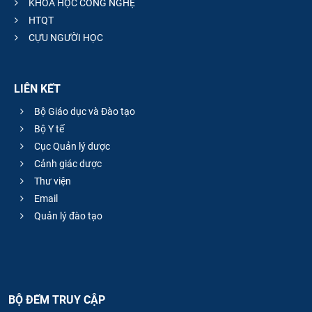
KHOA HỌC CÔNG NGHỆ
HTQT
CỰU NGƯỜI HỌC
LIÊN KẾT
Bộ Giáo dục và Đào tạo
Bộ Y tế
Cục Quản lý dược
Cảnh giác dược
Thư viện
Email
Quản lý đào tạo
BỘ ĐẾM TRUY CẬP