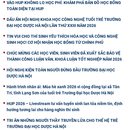
VÀO HUP KHÔNG LO HỌC PHÍ: KHÁM PHÁ BẢN ĐỒ HỌC BỔNG
TOÀN DIỆN TẠI HUP
DẤU ẤN HỘI NGHỊ KHOA HỌC CÔNG NGHỆ TUỔI TRẺ TRƯỜNG
ĐẠI HỌC DƯỢC HÀ NỘI LẦN THỨ XXIII NĂM 2026
TIN VUI CHO THÍ SINH YÊU THÍCH HÓA HỌC VÀ CÔNG NGHỆ
SINH HỌC! CƠ HỘI NHẬN HỌC BỔNG TỪ CHÍNH PHỦ
CHÚC MỪNG CÁC HỌC VIÊN, SINH VIÊN ĐÃ XUẤT SẮC BẢO VỆ
THÀNH CÔNG LUẬN VĂN, KHOÁ LUẬN TỐT NGHIỆP NĂM 2026
HỘI NGHỊ KIỆN TOÀN NGƯỜI ĐỨNG ĐẦU TRƯỜNG ĐẠI HỌC
DƯỢC HÀ NỘI
Hành trình nhân ái: Mùa hè xanh 2026 vì cộng đồng tại xã Tân
Tri, tỉnh Lạng Sơn của tuổi trẻ Trường Đại học Dược Hà Nội
HUP 2026 – Livestream tư vấn tuyển sinh lan tỏa niềm tin, định
hướng tương lai cho hàng nghìn thí sinh
TRI ÂN NHỮNG NGƯỜI THẦY TRUYỀN LỬA CHO THẾ HỆ TRẺ
TRƯỜNG ĐẠI HỌC DƯỢC HÀ NỘI