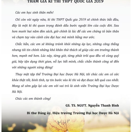
CỰU NGƯỜI HỌC