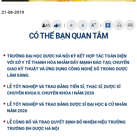
21-06-2019
+
A
|
|
-
45
0
A
A
CÓ THỂ BẠN QUAN TÂM
TRƯỜNG ĐẠI HỌC DƯỢC HÀ NỘI KÝ KẾT HỢP TÁC TOÀN DIỆN
VỚI SỞ Y TẾ THANH HÓA NHẰM ĐẨY MẠNH ĐÀO TẠO, CHUYỂN
GIAO KỸ THUẬT VÀ ỨNG DỤNG CÔNG NGHỆ SỐ TRONG DƯỢC
LÂM SÀNG.
LỄ TỐT NGHIỆP VÀ TRAO BẰNG TIẾN SĨ, THẠC SĨ, DƯỢC SĨ
CHUYÊN KHOA II, CHUYÊN KHOA I NĂM 2026
LỄ TỐT NGHIỆP VÀ TRAO BẰNG DƯỢC SĨ ĐẠI HỌC & CỬ NHÂN
NĂM 2026
LỄ CÔNG BỐ VÀ TRAO QUYẾT ĐỊNH BỔ NHIỆM HIỆU TRƯỞNG
TRƯỜNG ĐH DƯỢC HÀ NỘI