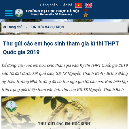
Đăng nhập
Liên hệ
Trang chủ
TIN TỨC VÀ SỰ KIỆN
GIỚI THIỆU
Thư gửi các em học sinh tham gia kì thi THPT
Quốc gia 2019
CƠ CẤU TỔ CHỨC
TUYỂN SINH
Để động viên các em học sinh tham gia vào Kỳ thi THPT Quốc gia 2019
sắp tới đạt được kết quả cao, GS.TS Nguyễn Thanh Bình - Bí thư Đảng
ĐÀO TẠO
ủy, Hiệu trưởng Nhà trường đã có thư ngỏ gửi tới các em. Ban biên tập
trân trọng giới thiệu toàn văn bức thư của GS.TS Nguyễn Thanh Bình. ​
ĐẢM BẢO CHẤT LƯỢNG
KHOA HỌC CÔNG NGHỆ
HTQT