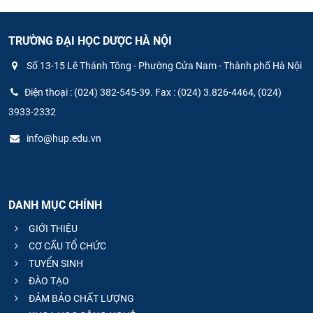
TRƯỜNG ĐẠI HỌC DƯỢC HÀ NỘI
Số 13-15 Lê Thánh Tông - Phường Cửa Nam - Thành phố Hà Nội
Điện thoại : (024) 382-545-39. Fax : (024) 3.826-4464, (024)
3933-2332
info@hup.edu.vn
DANH MỤC CHÍNH
GIỚI THIỆU
CƠ CẤU TỔ CHỨC
TUYỂN SINH
ĐÀO TẠO
ĐẢM BẢO CHẤT LƯỢNG