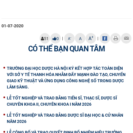
01-07-2020
+
A
|
|
-
51
0
A
A
CÓ THỂ BẠN QUAN TÂM
TRƯỜNG ĐẠI HỌC DƯỢC HÀ NỘI KÝ KẾT HỢP TÁC TOÀN DIỆN
VỚI SỞ Y TẾ THANH HÓA NHẰM ĐẨY MẠNH ĐÀO TẠO, CHUYỂN
GIAO KỸ THUẬT VÀ ỨNG DỤNG CÔNG NGHỆ SỐ TRONG DƯỢC
LÂM SÀNG.
LỄ TỐT NGHIỆP VÀ TRAO BẰNG TIẾN SĨ, THẠC SĨ, DƯỢC SĨ
CHUYÊN KHOA II, CHUYÊN KHOA I NĂM 2026
LỄ TỐT NGHIỆP VÀ TRAO BẰNG DƯỢC SĨ ĐẠI HỌC & CỬ NHÂN
NĂM 2026
LỄ CÔNG BỐ VÀ TRAO QUYẾT ĐỊNH BỔ NHIỆM HIỆU TRƯỞNG