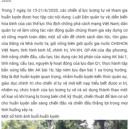
2020. ​​
CỰU NGƯỜI HỌC
Trong 7 ngày, từ 15-21/6/2020, các chiến sĩ lực lượng tự vệ tham gia
huấn luyện được học tập các nội dung: Luật Dân quân tự vệ; diễn biến
hòa bình của các thế lực thù địch chống phá cách mạng Việt Nam; dân
quân tự vệ làm công tác vận động quần chúng tham gia xây dựng cơ
sở vững mạnh toàn diện; một số vấn đề chính sách dân tộc, tôn giáo
của Đảng và Nhà nước ta; giữ vững biên giới quốc gia nước CHXHCN
Việt Nam; tình hình kinh tế, chính trị, VH-XH, QP-AN của địa phương;
tính năng chiến đấu, cấu tạo, tác dụng các bộ phận của súng AK bài 1;
tính năng, cấu tạo, nguyên lý hoạt động của lựu đạn Q1; thực hành tập
bắn súng tiểu liên AK bài 1b; tập ném lựu đạn bài 1 xa trúng hướng.
Đây là đợt huấn luyện quan trọng, nhằm huấn luyện kiến thức quân sự,
giáo dục chính trị cho chiến sĩ tự vệ mới kết nạp hiểu biết được vị trí,
nhiệm vụ, chức trách của lực lượng tự vệ và sử dụng thành thạo một
số loại vũ khí trang bị trong biên chế; kỹ thuật, chiến thuật để làm cơ sở
cho huấn luyện sẵn sàng chiến đấu và chiến đấu thắng lợi trong mọi
tình huống xảy ra.
​Một số hình ảnh buổi huấn luyện