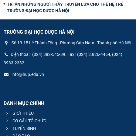
TRI ÂN NHỮNG NGƯỜI THẦY TRUYỀN LỬA CHO THẾ HỆ TRẺ
TRƯỜNG ĐẠI HỌC DƯỢC HÀ NỘI
TRƯỜNG ĐẠI HỌC DƯỢC HÀ NỘI
Số 13-15 Lê Thánh Tông - Phường Cửa Nam - Thành phố Hà Nội
Điện thoại : (024) 382-545-39. Fax : (024) 3.826-4464, (024)
3933-2332
info@hup.edu.vn
DANH MỤC CHÍNH
GIỚI THIỆU
CƠ CẤU TỔ CHỨC
TUYỂN SINH