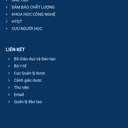
ĐÀO TẠO
ĐẢM BẢO CHẤT LƯỢNG
KHOA HỌC CÔNG NGHỆ
HTQT
CỰU NGƯỜI HỌC
LIÊN KẾT
Bộ Giáo dục và Đào tạo
Bộ Y tế
Cục Quản lý dược
Cảnh giác dược
Thư viện
Email
Quản lý đào tạo