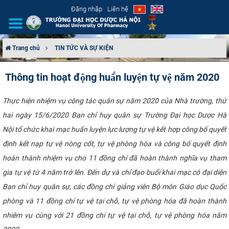
Đăng nhập
Liên hệ
Trang chủ
TIN TỨC VÀ SỰ KIỆN
GIỚI THIỆU
Thông tin hoạt động huấ́n luyện tự vệ năm 2020
CƠ CẤU TỔ CHỨC
Thực hiện nhiệm vụ công tác quân sự năm 2020 của Nhà trường, thứ
hai ngày 15/6/2020 Ban chỉ huy quân sự Trường Đại học Dược Hà
TUYỂN SINH
Nội tổ chức khai mạc huấn luyện lực lượng tự vệ kết hợp công bố quyết
ĐÀO TẠO
định kết nạp tự vệ nòng cốt, tự vệ phòng hóa và công bố quyết định
hoàn thành nhiệm vụ cho 11 đồng chí đã hoàn thành nghĩa vụ tham
ĐẢM BẢO CHẤT LƯỢNG
gia tự vệ từ 4 năm trở lên. Đến dự và chỉ đạo buổi khai mạc có đại diện
Ban chỉ huy quân sự, các đồng chí giảng viên Bộ môn Giáo dục Quốc
KHOA HỌC CÔNG NGHỆ
phòng và 11 đồng chí tự vệ tại chỗ, tự vệ phòng hóa đã hoàn thành
nhiêm vụ cùng với 21 đồng chí tự vệ tại chỗ, tự vệ phòng hóa năm
HTQT