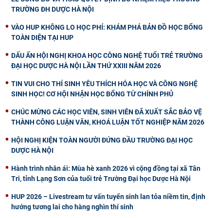
TRƯỜNG ĐH DƯỢC HÀ NỘI
VÀO HUP KHÔNG LO HỌC PHÍ: KHÁM PHÁ BẢN ĐỒ HỌC BỔNG
TOÀN DIỆN TẠI HUP
DẤU ẤN HỘI NGHỊ KHOA HỌC CÔNG NGHỆ TUỔI TRẺ TRƯỜNG
ĐẠI HỌC DƯỢC HÀ NỘI LẦN THỨ XXIII NĂM 2026
TIN VUI CHO THÍ SINH YÊU THÍCH HÓA HỌC VÀ CÔNG NGHỆ
SINH HỌC! CƠ HỘI NHẬN HỌC BỔNG TỪ CHÍNH PHỦ
CHÚC MỪNG CÁC HỌC VIÊN, SINH VIÊN ĐÃ XUẤT SẮC BẢO VỆ
THÀNH CÔNG LUẬN VĂN, KHOÁ LUẬN TỐT NGHIỆP NĂM 2026
HỘI NGHỊ KIỆN TOÀN NGƯỜI ĐỨNG ĐẦU TRƯỜNG ĐẠI HỌC
DƯỢC HÀ NỘI
Hành trình nhân ái: Mùa hè xanh 2026 vì cộng đồng tại xã Tân
Tri, tỉnh Lạng Sơn của tuổi trẻ Trường Đại học Dược Hà Nội
HUP 2026 – Livestream tư vấn tuyển sinh lan tỏa niềm tin, định
hướng tương lai cho hàng nghìn thí sinh