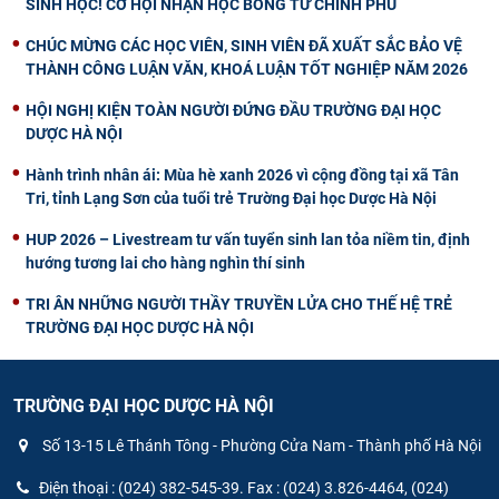
SINH HỌC! CƠ HỘI NHẬN HỌC BỔNG TỪ CHÍNH PHỦ
CHÚC MỪNG CÁC HỌC VIÊN, SINH VIÊN ĐÃ XUẤT SẮC BẢO VỆ
THÀNH CÔNG LUẬN VĂN, KHOÁ LUẬN TỐT NGHIỆP NĂM 2026
HỘI NGHỊ KIỆN TOÀN NGƯỜI ĐỨNG ĐẦU TRƯỜNG ĐẠI HỌC
DƯỢC HÀ NỘI
Hành trình nhân ái: Mùa hè xanh 2026 vì cộng đồng tại xã Tân
Tri, tỉnh Lạng Sơn của tuổi trẻ Trường Đại học Dược Hà Nội
HUP 2026 – Livestream tư vấn tuyển sinh lan tỏa niềm tin, định
hướng tương lai cho hàng nghìn thí sinh
TRI ÂN NHỮNG NGƯỜI THẦY TRUYỀN LỬA CHO THẾ HỆ TRẺ
TRƯỜNG ĐẠI HỌC DƯỢC HÀ NỘI
TRƯỜNG ĐẠI HỌC DƯỢC HÀ NỘI
Số 13-15 Lê Thánh Tông - Phường Cửa Nam - Thành phố Hà Nội
Điện thoại : (024) 382-545-39. Fax : (024) 3.826-4464, (024)