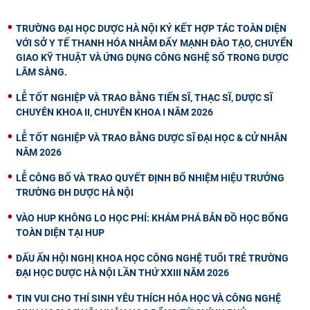
TRƯỜNG ĐẠI HỌC DƯỢC HÀ NỘI KÝ KẾT HỢP TÁC TOÀN DIỆN
VỚI SỞ Y TẾ THANH HÓA NHẰM ĐẨY MẠNH ĐÀO TẠO, CHUYỂN
GIAO KỸ THUẬT VÀ ỨNG DỤNG CÔNG NGHỆ SỐ TRONG DƯỢC
LÂM SÀNG.
LỄ TỐT NGHIỆP VÀ TRAO BẰNG TIẾN SĨ, THẠC SĨ, DƯỢC SĨ
CHUYÊN KHOA II, CHUYÊN KHOA I NĂM 2026
LỄ TỐT NGHIỆP VÀ TRAO BẰNG DƯỢC SĨ ĐẠI HỌC & CỬ NHÂN
NĂM 2026
LỄ CÔNG BỐ VÀ TRAO QUYẾT ĐỊNH BỔ NHIỆM HIỆU TRƯỞNG
TRƯỜNG ĐH DƯỢC HÀ NỘI
VÀO HUP KHÔNG LO HỌC PHÍ: KHÁM PHÁ BẢN ĐỒ HỌC BỔNG
TOÀN DIỆN TẠI HUP
DẤU ẤN HỘI NGHỊ KHOA HỌC CÔNG NGHỆ TUỔI TRẺ TRƯỜNG
ĐẠI HỌC DƯỢC HÀ NỘI LẦN THỨ XXIII NĂM 2026
TIN VUI CHO THÍ SINH YÊU THÍCH HÓA HỌC VÀ CÔNG NGHỆ