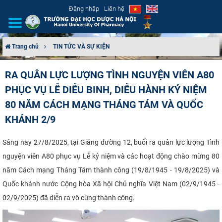
Đăng nhập
Liên hệ
Trang chủ
TIN TỨC VÀ SỰ KIỆN
GIỚI THIỆU
RA QUÂN LỰC LƯỢNG TÌNH NGUYỆN VIÊN A80
PHỤC VỤ LỄ DIỄU BINH, DIỄU HÀNH KỶ NIỆM
CƠ CẤU TỔ CHỨC
80 NĂM CÁCH MẠNG THÁNG TÁM VÀ QUỐC
TUYỂN SINH
KHÁNH 2/9
ĐÀO TẠO
Sáng nay 27/8/2025, tại Giảng đường 12, buổi ra quân lực lượng Tình
nguyện viên A80 phục vụ Lễ kỷ niệm và các hoạt động chào mừng 80
ĐẢM BẢO CHẤT LƯỢNG
năm Cách mạng Tháng Tám thành công (19/8/1945 - 19/8/2025) và
Quốc khánh nước Cộng hòa Xã hội Chủ nghĩa Việt Nam (02/9/1945 -
KHOA HỌC CÔNG NGHỆ
02/9/2025) đã diễn ra vô cùng thành công.
HTQT