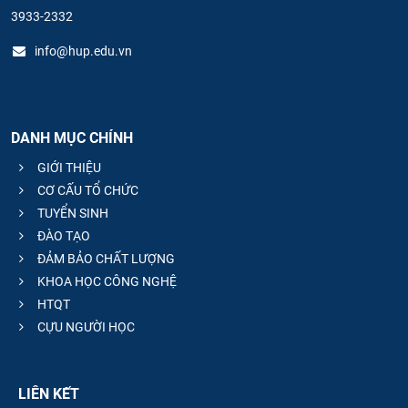
3933-2332
info@hup.edu.vn
DANH MỤC CHÍNH
GIỚI THIỆU
CƠ CẤU TỔ CHỨC
TUYỂN SINH
ĐÀO TẠO
ĐẢM BẢO CHẤT LƯỢNG
KHOA HỌC CÔNG NGHỆ
HTQT
CỰU NGƯỜI HỌC
LIÊN KẾT