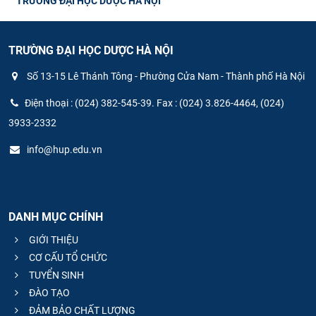
TRƯỜNG ĐẠI HỌC DƯỢC HÀ NỘI
TRƯỜNG ĐẠI HỌC DƯỢC HÀ NỘI
Số 13-15 Lê Thánh Tông - Phường Cửa Nam - Thành phố Hà Nội
Điện thoại : (024) 382-545-39. Fax : (024) 3.826-4464, (024)
3933-2332
info@hup.edu.vn
DANH MỤC CHÍNH
GIỚI THIỆU
CƠ CẤU TỔ CHỨC
TUYỂN SINH
ĐÀO TẠO
ĐẢM BẢO CHẤT LƯỢNG