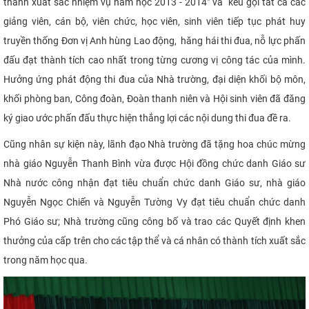
thành xuất sắc nhiệm vụ năm học 2013 - 2014" và kêu gọi tất cả các
giảng viên, cán bộ, viên chức, học viên, sinh viên tiếp tục phát huy
truyền thống Đơn vị Anh hùng Lao động, hăng hái thi đua, nỗ lực phấn
đấu đạt thành tích cao nhất trong từng cương vị công tác của mình.
Hưởng ứng phát động thi đua của Nhà trường, đại diện khối bộ môn,
khối phòng ban, Công đoàn, Đoàn thanh niên và Hội sinh viên đã đăng
ký giao ước phấn đấu thực hiện thắng lợi các nội dung thi đua đề ra.
Cũng nhân sự kiện này, lãnh đạo Nhà trường đã tặng hoa chúc mừng
nhà giáo Nguyễn Thanh Bình vừa được Hội đồng chức danh Giáo sư
Nhà nước công nhận đạt tiêu chuẩn chức danh Giáo sư, nhà giáo
Nguyễn Ngọc Chiến và Nguyễn Tường Vy đạt tiêu chuẩn chức danh
Phó Giáo sư; Nhà trường cũng công bố và trao các Quyết định khen
thưởng của cấp trên cho các tập thể và cá nhân có thành tích xuất sắc
trong năm học qua.