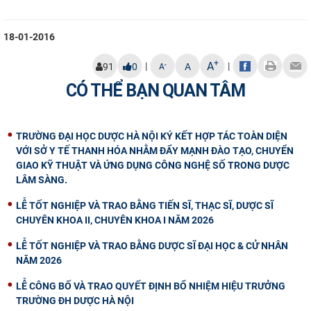
18-01-2016
+
A
|
|
-
91
0
A
A
CÓ THỂ BẠN QUAN TÂM
TRƯỜNG ĐẠI HỌC DƯỢC HÀ NỘI KÝ KẾT HỢP TÁC TOÀN DIỆN
VỚI SỞ Y TẾ THANH HÓA NHẰM ĐẨY MẠNH ĐÀO TẠO, CHUYỂN
GIAO KỸ THUẬT VÀ ỨNG DỤNG CÔNG NGHỆ SỐ TRONG DƯỢC
LÂM SÀNG.
LỄ TỐT NGHIỆP VÀ TRAO BẰNG TIẾN SĨ, THẠC SĨ, DƯỢC SĨ
CHUYÊN KHOA II, CHUYÊN KHOA I NĂM 2026
LỄ TỐT NGHIỆP VÀ TRAO BẰNG DƯỢC SĨ ĐẠI HỌC & CỬ NHÂN
NĂM 2026
LỄ CÔNG BỐ VÀ TRAO QUYẾT ĐỊNH BỔ NHIỆM HIỆU TRƯỞNG
TRƯỜNG ĐH DƯỢC HÀ NỘI