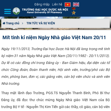
Đăng nhập
Liên hệ
Trang chủ
TIN TỨC VÀ SỰ KIỆN
GIỚI THIỆU
Mít tinh kỉ niệm Ngày Nhà giáo Việt Nam 20/11
CƠ CẤU TỔ CHỨC
Ngày 19/11/2013, Trường Đại học Dược Hà Nội đã long trọng mít tinh
kỷ niệm 31 năm Ngày Nhà giáo Việt Nam (20/11/1982 - 20/11/2013).
TUYỂN SINH
Dự lễ
có các đồng chí trong Đảng ủy - Ban Giám hiệu, đại diện các tổ
ĐÀO TẠO
chức Công đoàn, Đoàn thanh niên, Hội sinh viên, trưởng/phó các Bộ
môn, phòng ban, đơn vị, các giảng viên, cán bộ viên chức và sinh viên
ĐẢM BẢO CHẤT LƯỢNG
Nhà trường.
KHOA HỌC CÔNG NGHỆ
Thay mặt lãnh đạo Trường, PGS.TS Nguyễn Thanh Bình, Phó Bí thư
Đảng ủy, đã đọc thư chúc mừng Ngày Nhà giáo Việt Nam của Bộ
HTQT
trưởng Bộ Y tế - Nguyễn Thị Kim Tiến gửi các thầy, cô giáo, cán bộ viên