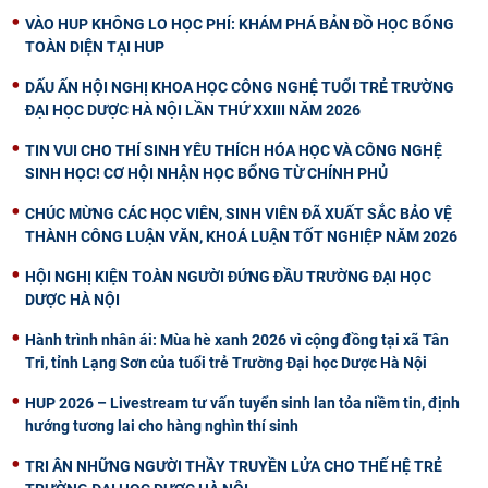
VÀO HUP KHÔNG LO HỌC PHÍ: KHÁM PHÁ BẢN ĐỒ HỌC BỔNG
TOÀN DIỆN TẠI HUP
DẤU ẤN HỘI NGHỊ KHOA HỌC CÔNG NGHỆ TUỔI TRẺ TRƯỜNG
ĐẠI HỌC DƯỢC HÀ NỘI LẦN THỨ XXIII NĂM 2026
TIN VUI CHO THÍ SINH YÊU THÍCH HÓA HỌC VÀ CÔNG NGHỆ
SINH HỌC! CƠ HỘI NHẬN HỌC BỔNG TỪ CHÍNH PHỦ
CHÚC MỪNG CÁC HỌC VIÊN, SINH VIÊN ĐÃ XUẤT SẮC BẢO VỆ
THÀNH CÔNG LUẬN VĂN, KHOÁ LUẬN TỐT NGHIỆP NĂM 2026
HỘI NGHỊ KIỆN TOÀN NGƯỜI ĐỨNG ĐẦU TRƯỜNG ĐẠI HỌC
DƯỢC HÀ NỘI
Hành trình nhân ái: Mùa hè xanh 2026 vì cộng đồng tại xã Tân
Tri, tỉnh Lạng Sơn của tuổi trẻ Trường Đại học Dược Hà Nội
HUP 2026 – Livestream tư vấn tuyển sinh lan tỏa niềm tin, định
hướng tương lai cho hàng nghìn thí sinh
TRI ÂN NHỮNG NGƯỜI THẦY TRUYỀN LỬA CHO THẾ HỆ TRẺ