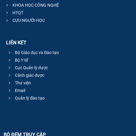
KHOA HỌC CÔNG NGHỆ
HTQT
CỰU NGƯỜI HỌC
LIÊN KẾT
Bộ Giáo dục và Đào tạo
Bộ Y tế
Cục Quản lý dược
Cảnh giác dược
Thư viện
Email
Quản lý đào tạo
BỘ ĐẾM TRUY CẬP