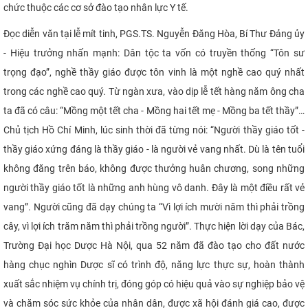
chức thuộc các cơ sở đào tạo nhân lực Y tế.
CỰU NGƯỜI HỌC
Đ
ọc diễn văn tại lễ mít tinh, PGS.TS. Nguyễn Đăng Hòa, Bí Thư Đảng ủy
- Hiệu trưởng nhấn mạnh:
Dân tộc ta vốn có truyền thống “Tôn sư
trọng đạo”, nghề thầy giáo được tôn vinh là một nghề cao quý nhất
trong các nghề cao quý. Từ ngàn xưa, vào dịp lễ tết hàng năm ông cha
ta đã có câu: “Mồng một tết cha - Mồng hai tết mẹ - Mồng ba tết thầy”…
Chủ tịch Hồ Chí Minh, lúc sinh thời
đã từng nói:
“
Người th
ầ
y giáo tốt
-
thầy giáo xứng đáng là th
ầ
y giáo
-
là người vẻ vang nhất. Dù là tên tuổi
không đăng trên báo, không được thưởng huân chương, song những
người thầy giáo tốt là những anh hùng vô danh. Đây là một điều rất vẻ
vang”. Người cũng đã dạy chúng ta “Vì lợi ích mười năm thì phải trồng
cây, vì lợi ích trăm năm thì phải trồng người”. Thực hiện lời dạy của Bác,
Trường Đại học Dược Hà Nội, qua 52 năm đã đào tạo cho đất nước
hàng chục nghìn Dược sĩ có trình độ, năng lực thực sự, hoàn thành
xuất sắc nhiệm vụ chính trị, đóng góp có hiệu quả vào sự nghiệp bảo vệ
và chăm sóc sức khỏe của nhân dân, được xã hội đánh giá cao, được