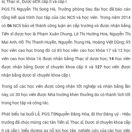
sĩ, Thạc sĩ , Dược sĩ
CK cấp II và cấp I.
CỰU NGƯỜI HỌC
PGS.TS Nguyễn Thị Song Hà, Trưởng phòng Sau đại học đã báo cáo
tổng kết quá trình học tập của các NCS và học viên. Trong năm 2014
có
06
NCS bảo vệ thành công luận án cấp trường và được nhận bằng
Tiến sĩ dược học là Phạm Xuân Chung, Lê Thị Hường Hoa, Nguyễn Thị
Mai Anh, Hồ Thị Thanh Huyền, Nguyễn Trung Hà, Hoàng Việt Dũng; 95
học viên cao học trong đó có 83 học viên cao học khóa 17 và 12 học
viên cao học khóa 16 được nhận bằng Thạc sĩ dược học;
14
học viên
được nhận bằng Dược sĩ chuyên khoa cấp II và
127
học viên được
nhận bằng dược sĩ chuyên khoa cấp I.
Trong số các học viên được công nhận tốt nghiệp và nhận bằng lần
này, có 30 học viên được Nhà trường khen thưởng do có thành tích tốt
trong học tập và công tác.
Phát biểu tại buổi Lễ, PGS.TS
Nguyễn Đăng Hòa, Bí thư Đảng uỷ - Hiệu
trưởng đã chúc mừng các tân Tiến sĩ, Thạc sĩ, Dược sĩ chuyên khoa cấp
II và cấp I, biểu dương sự nỗ lực học tập, nghiên cứu của các học viên