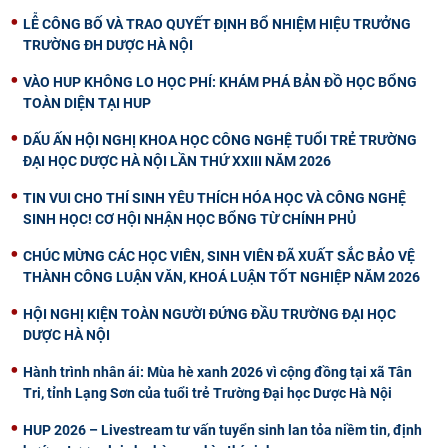
LỄ CÔNG BỐ VÀ TRAO QUYẾT ĐỊNH BỔ NHIỆM HIỆU TRƯỞNG
TRƯỜNG ĐH DƯỢC HÀ NỘI
VÀO HUP KHÔNG LO HỌC PHÍ: KHÁM PHÁ BẢN ĐỒ HỌC BỔNG
TOÀN DIỆN TẠI HUP
DẤU ẤN HỘI NGHỊ KHOA HỌC CÔNG NGHỆ TUỔI TRẺ TRƯỜNG
ĐẠI HỌC DƯỢC HÀ NỘI LẦN THỨ XXIII NĂM 2026
TIN VUI CHO THÍ SINH YÊU THÍCH HÓA HỌC VÀ CÔNG NGHỆ
SINH HỌC! CƠ HỘI NHẬN HỌC BỔNG TỪ CHÍNH PHỦ
CHÚC MỪNG CÁC HỌC VIÊN, SINH VIÊN ĐÃ XUẤT SẮC BẢO VỆ
THÀNH CÔNG LUẬN VĂN, KHOÁ LUẬN TỐT NGHIỆP NĂM 2026
HỘI NGHỊ KIỆN TOÀN NGƯỜI ĐỨNG ĐẦU TRƯỜNG ĐẠI HỌC
DƯỢC HÀ NỘI
Hành trình nhân ái: Mùa hè xanh 2026 vì cộng đồng tại xã Tân
Tri, tỉnh Lạng Sơn của tuổi trẻ Trường Đại học Dược Hà Nội
HUP 2026 – Livestream tư vấn tuyển sinh lan tỏa niềm tin, định