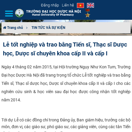
Đăng nhập
Liên hệ
Trang chủ
TIN TỨC VÀ SỰ KIỆN
GIỚI THIỆU
Lễ tốt nghiệp và trao bằng Tiến sĩ, Thạc sĩ Dược
học, Dược sĩ chuyên khoa cấp II và cấp I
CƠ CẤU TỔ CHỨC
TUYỂN SINH
Ngày 4 tháng 02 năm 2015, tại Hội trường Ngụy Như Kon Tum, Trường
Đại học Dược Hà Nội đã trang trọng tổ chức Lễ tốt nghiệp và trao bằng
ĐÀO TẠO
Tiến sĩ, Thạc sĩ dược học, Dược sĩ chuyên khoa cấp II và cấp I cho các
nghiên cứu sinh & học viên sau đại học được công nhận tốt nghiệp
ĐẢM BẢO CHẤT LƯỢNG
năm 2014.​
KHOA HỌC CÔNG NGHỆ
Tới dự Lễ có các đồng chí trong Đảng ủy, Ban giám hiệu, trưởng các bộ
HTQT
môn, đơn vị,
các giáo sư, phó giáo sư, các giảng viên, cùng các tân Tiến