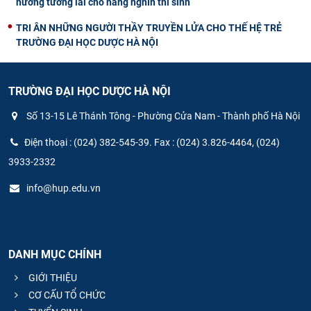
hướng tương lai cho hàng nghìn thí sinh
TRI ÂN NHỮNG NGƯỜI THẦY TRUYỀN LỬA CHO THẾ HỆ TRẺ
TRƯỜNG ĐẠI HỌC DƯỢC HÀ NỘI
TRƯỜNG ĐẠI HỌC DƯỢC HÀ NỘI
Số 13-15 Lê Thánh Tông - Phường Cửa Nam - Thành phố Hà Nội
Điện thoại : (024) 382-545-39. Fax : (024) 3.826-4464, (024)
3933-2332
info@hup.edu.vn
DANH MỤC CHÍNH
GIỚI THIỆU
CƠ CẤU TỔ CHỨC