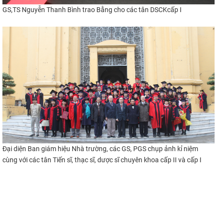
GS,TS Nguyễn Thanh Bình trao Bằng cho các tân DSCKcấp I
Đại diện Ban giám hiệu Nhà trường, các GS, PGS chụp ảnh kỉ niệm
cùng với các tân Tiến sĩ,
thạc sĩ, dược sĩ chuyên khoa cấp II và cấp I