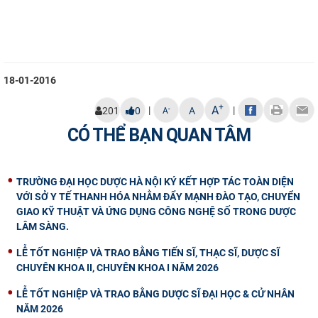
18-01-2016
+
A
|
|
-
201
0
A
A
CÓ THỂ BẠN QUAN TÂM
TRƯỜNG ĐẠI HỌC DƯỢC HÀ NỘI KÝ KẾT HỢP TÁC TOÀN DIỆN
VỚI SỞ Y TẾ THANH HÓA NHẰM ĐẨY MẠNH ĐÀO TẠO, CHUYỂN
GIAO KỸ THUẬT VÀ ỨNG DỤNG CÔNG NGHỆ SỐ TRONG DƯỢC
LÂM SÀNG.
LỄ TỐT NGHIỆP VÀ TRAO BẰNG TIẾN SĨ, THẠC SĨ, DƯỢC SĨ
CHUYÊN KHOA II, CHUYÊN KHOA I NĂM 2026
LỄ TỐT NGHIỆP VÀ TRAO BẰNG DƯỢC SĨ ĐẠI HỌC & CỬ NHÂN
NĂM 2026