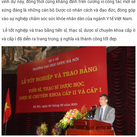
vinh dự này, đồng thời cũng khẳng định trên cương vị công tác mới sẽ
xứng đáng là những cán bộ Dược có nhân cách và đạo đức, đóng góp
vào sự nghiệp chăm sóc sức khỏe nhân dân của ngành Y tế Việt Nam.
Lễ tốt nghiệp và trao bằng tiến sĩ, thạc sĩ, dược sĩ chuyên khoa cấp II
và cấp I đã diễn ra trang trọng, ý nghĩa và thành công tốt đẹp.