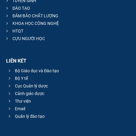
TUYỂN SINH
ĐÀO TẠO
ĐẢM BẢO CHẤT LƯỢNG
KHOA HỌC CÔNG NGHỆ
HTQT
CỰU NGƯỜI HỌC
LIÊN KẾT
Bộ Giáo dục và Đào tạo
Bộ Y tế
Cục Quản lý dược
Cảnh giác dược
Thư viện
Email
Quản lý đào tạo