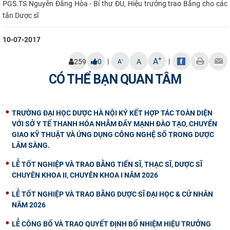
PGS.TS Nguyễn Đăng Hòa - Bí thư ĐU, Hiệu trưởng trao Bằng cho các
tân Dược sĩ
10-07-2017
+
A
|
|
-
259
0
A
A
CÓ THỂ BẠN QUAN TÂM
TRƯỜNG ĐẠI HỌC DƯỢC HÀ NỘI KÝ KẾT HỢP TÁC TOÀN DIỆN
VỚI SỞ Y TẾ THANH HÓA NHẰM ĐẨY MẠNH ĐÀO TẠO, CHUYỂN
GIAO KỸ THUẬT VÀ ỨNG DỤNG CÔNG NGHỆ SỐ TRONG DƯỢC
LÂM SÀNG.
LỄ TỐT NGHIỆP VÀ TRAO BẰNG TIẾN SĨ, THẠC SĨ, DƯỢC SĨ
CHUYÊN KHOA II, CHUYÊN KHOA I NĂM 2026
LỄ TỐT NGHIỆP VÀ TRAO BẰNG DƯỢC SĨ ĐẠI HỌC & CỬ NHÂN
NĂM 2026
LỄ CÔNG BỐ VÀ TRAO QUYẾT ĐỊNH BỔ NHIỆM HIỆU TRƯỞNG