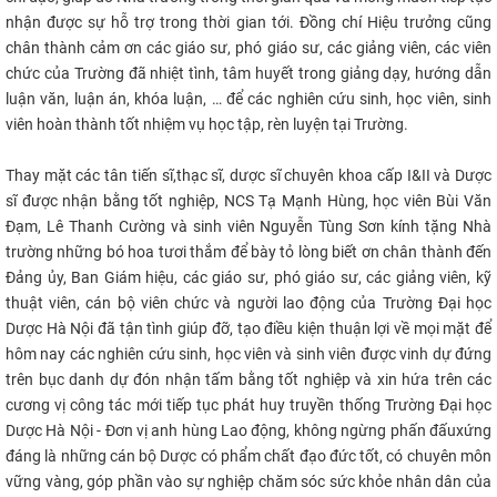
nhận được sự hỗ trợ trong thời gian tới. Đồng chí Hiệu trưởng cũng
chân thành cảm ơn các giáo sư, phó giáo sư, các giảng viên, các viên
chức của Trường đã nhiệt tình, tâm huyết trong giảng dạy, hướng dẫn
luận văn, luận án, khóa luận, … để các nghiên cứu sinh, học viên, sinh
viên hoàn thành tốt nhiệm vụ học tập, rèn luyện tại Trường.
Thay mặt các tân tiến sĩ,thạc sĩ, dược sĩ chuyên khoa cấp I&II và Dược
sĩ được nhận bằng tốt nghiệp, NCS Tạ Mạnh Hùng, học viên Bùi Văn
Đạm, Lê Thanh Cường và sinh viên Nguyễn Tùng Sơn kính tặng Nhà
trường những bó hoa tươi thắm để bày tỏ lòng biết ơn chân thành đến
Đảng ủy, Ban Giám hiệu, các giáo sư, phó giáo sư, các giảng viên, kỹ
thuật viên, cán bộ viên chức và người lao động của Trường Đại học
Dược Hà Nội đã tận tình giúp đỡ, tạo điều kiện thuận lợi về mọi mặt để
hôm nay các nghiên cứu sinh, học viên và sinh viên được vinh dự đứng
trên bục danh dự đón nhận tấm bằng tốt nghiệp và xin hứa trên các
cương vị công tác mới tiếp tục phát huy truyền thống Trường Đại học
Dược Hà Nội - Đơn vị anh hùng Lao động, không ngừng phấn đấuxứng
đáng là những cán bộ Dược có phẩm chất đạo đức tốt, có chuyên môn
vững vàng, góp phần vào sự nghiệp chăm sóc sức khỏe nhân dân của