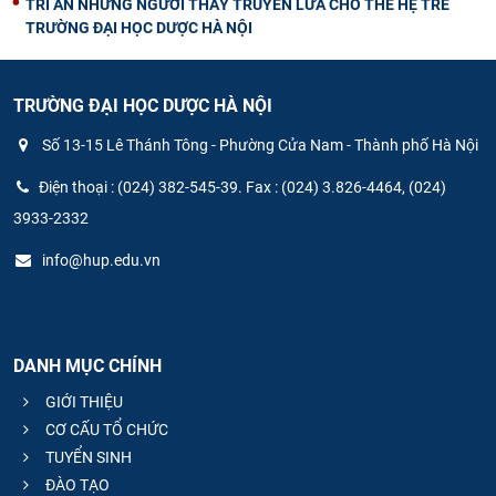
TRI ÂN NHỮNG NGƯỜI THẦY TRUYỀN LỬA CHO THẾ HỆ TRẺ
TRƯỜNG ĐẠI HỌC DƯỢC HÀ NỘI
TRƯỜNG ĐẠI HỌC DƯỢC HÀ NỘI
Số 13-15 Lê Thánh Tông - Phường Cửa Nam - Thành phố Hà Nội
Điện thoại : (024) 382-545-39. Fax : (024) 3.826-4464, (024)
3933-2332
info@hup.edu.vn
DANH MỤC CHÍNH
GIỚI THIỆU
CƠ CẤU TỔ CHỨC
TUYỂN SINH
ĐÀO TẠO