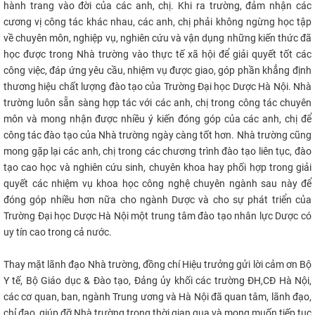
hành trang vào đời của các anh, chị. Khi ra trường, đảm nhận các
cương vị công tác khác nhau, các anh, chị phải không ngừng học tập
về chuyên môn, nghiệp vụ, nghiên cứu và vận dụng những kiến thức đã
học được trong Nhà trường vào thực tế xã hội để giải quyết tốt các
công việc, đáp ứng yêu cầu, nhiệm vụ được giao, góp phần khẳng định
thương hiệu chất lượng đào tạo của Trường Đại học Dược Hà Nội. Nhà
trường luôn sẵn sàng hợp tác với các anh, chị trong công tác chuyên
môn và mong nhận được nhiều ý kiến đóng góp của các anh, chị để
công tác đào tạo của Nhà trường ngày càng tốt hơn. Nhà trường cũng
mong gặp lại các anh, chị trong các chương trình đào tạo liên tục, đào
tạo cao học và nghiên cứu sinh, chuyên khoa hay phối hợp trong giải
quyết các nhiệm vụ khoa học công nghệ chuyên ngành sau này để
đóng góp nhiều hơn nữa cho ngành Dược và cho sự phát triển của
Trường Đại học Dược Hà Nội một trung tâm đào tạo nhân lực Dược có
uy tín cao trong cả nước.
Thay mặt lãnh đạo Nhà trường, đồng chí Hiệu trưởng gửi lời cảm ơn Bộ
Y tế, Bộ Giáo dục & Đào tạo, Đảng ủy khối các trường ĐH,CĐ Hà Nội,
các cơ quan, ban, ngành Trung ương và Hà Nội đã quan tâm, lãnh đạo,
chỉ đạo, giúp đỡ Nhà trường trong thời gian qua và mong muốn tiếp tục