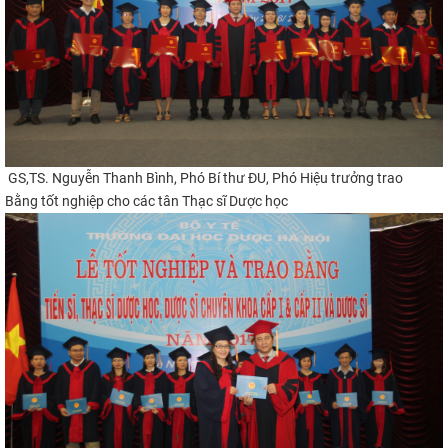
GS,TS. Nguyễn Thanh Bình, Phó Bí thư ĐU, Phó Hiệu trưởng trao
Bằng tốt nghiệp cho các tân Thạc sĩ Dược học