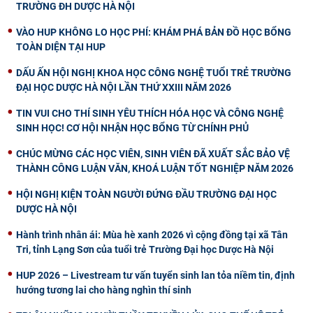
TRƯỜNG ĐH DƯỢC HÀ NỘI
VÀO HUP KHÔNG LO HỌC PHÍ: KHÁM PHÁ BẢN ĐỒ HỌC BỔNG
TOÀN DIỆN TẠI HUP
DẤU ẤN HỘI NGHỊ KHOA HỌC CÔNG NGHỆ TUỔI TRẺ TRƯỜNG
ĐẠI HỌC DƯỢC HÀ NỘI LẦN THỨ XXIII NĂM 2026
TIN VUI CHO THÍ SINH YÊU THÍCH HÓA HỌC VÀ CÔNG NGHỆ
SINH HỌC! CƠ HỘI NHẬN HỌC BỔNG TỪ CHÍNH PHỦ
CHÚC MỪNG CÁC HỌC VIÊN, SINH VIÊN ĐÃ XUẤT SẮC BẢO VỆ
THÀNH CÔNG LUẬN VĂN, KHOÁ LUẬN TỐT NGHIỆP NĂM 2026
HỘI NGHỊ KIỆN TOÀN NGƯỜI ĐỨNG ĐẦU TRƯỜNG ĐẠI HỌC
DƯỢC HÀ NỘI
Hành trình nhân ái: Mùa hè xanh 2026 vì cộng đồng tại xã Tân
Tri, tỉnh Lạng Sơn của tuổi trẻ Trường Đại học Dược Hà Nội
HUP 2026 – Livestream tư vấn tuyển sinh lan tỏa niềm tin, định
hướng tương lai cho hàng nghìn thí sinh