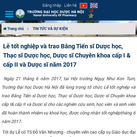
Đăng nhập
Liên hệ
Trang chủ
TIN TỨC VÀ SỰ KIỆN
GIỚI THIỆU
Lễ tốt nghiệp và trao Bằng Tiến sĩ Dược học,
Thạc sĩ Dược học, Dược sĩ Chuyên khoa cấp I &
CƠ CẤU TỔ CHỨC
cấp II và Dược sĩ năm 2017
TUYỂN SINH
​ Ngày 21 tháng 6 năm 2017, tại Hội trường Ngụy Như Kon Tum,
ĐÀO TẠO
Trường Đại học Dược Hà Nội đã long trọng tổ chức Lễ tốt nghiệp và
trao Bằng Tiến sĩ Dược học, Thạc sĩ Dược học, Dược sĩ Chuyên khoa
ĐẢM BẢO CHẤT LƯỢNG
cấp I& cấp II và Dược sĩ cho các nghiên cứu sinh, học viên và sinh viên
đã hoàn thành nhiệm vụ khoá học, được công nhận tốt nghiệptháng 6
KHOA HỌC CÔNG NGHỆ
năm 2017.​
HTQT
​ Tới dự Lễ có TS Đỗ Văn Nhượng - chuyên viên cao cấp vụ Giáo dục đại