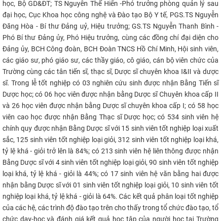
học, Bộ GD&ĐT; TS Nguyễn Thế Hiển -Phó trưởng phòng quản lý sau
CỰU NGƯỜI HỌC
đại học, Cục Khoa học công nghệ và Đào tạo Bộ Y tế, PGS.TS Nguyễn
Đăng Hòa - Bí thư Đảng uỷ, Hiệu trưởng; GS.TS Nguyễn Thanh Bình -
Phó Bí thư Đảng ủy, Phó Hiệu trưởng, cùng các đồng chí đại diện cho
Đảng ủy, BCH Công đoàn, BCH Đoàn TNCS Hồ Chí Minh, Hội sinh viên,
các giáo sư, phó giáo sư, các thầy giáo, cô giáo, cán bộ viên chức của
Trường cùng các tân tiến sĩ, thạc sĩ, Dược sĩ chuyên khoa I&II và dược
sĩ. Trong lễ tốt nghiệp có 03 nghiên cứu sinh được nhận Bằng Tiến sĩ
Dược học; có 06 học viên được nhận bằng Dược sĩ Chuyên khoa cấp II
và 26 học viên được nhận bằng Dược sĩ chuyên khoa cấp I; có 58 học
viên cao học được nhận Bằng Thạc sĩ Dược học; có 534 sinh viên hệ
chính quy được nhận Bằng Dược sĩ với 15 sinh viên tốt nghiệp loại xuất
sắc, 125 sinh viên tốt nghiệp loại giỏi, 312 sinh viên tốt nghiệp loại khá,
tỷ lệ khá - giỏi trở lên là 84%; có 213 sinh viên hệ liên thông được nhận
Bằng Dược sĩ với 4 sinh viên tốt nghiệp loại giỏi, 90 sinh viên tốt nghiệp
loại khá, tỷ lệ khá - giỏi là 44%; có 17 sinh viên hệ văn bằng hai được
nhận bằng Dược sĩ với 01 sinh viên tốt nghiệp loại giỏi, 10 sinh viên tốt
nghiệp loại khá, tỷ lệ khá - giỏi là 64%. Các kết quả phân loại tốt nghiệp
của các hệ, các trình độ đào tạo trên cho thấy trong tổ chức đào tạo, tổ
chức dạy-học và đánh giá kết quả học tập của người học tại Trường