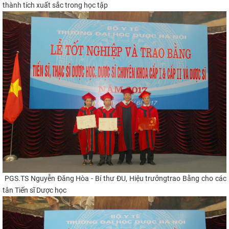
thành tích xuất sắc trong học tập
PGS.TS Nguyễn Đăng Hòa - Bí thư ĐU, Hiệu trưởngtrao Bằng cho các
tân Tiến sĩ Dược học