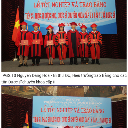
PGS.TS Nguyễn Đăng Hòa - Bí thư ĐU, Hiệu trưởngtrao Bằng cho các
tân Dược sĩ chuyên khoa cấp II