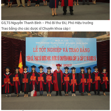
GS,TS Nguyễn Thanh Bình – Phó Bí thư ĐU, Phó Hiệu trưởng
Trao bằng cho các dược sĩ Chuyên khoa cáp I