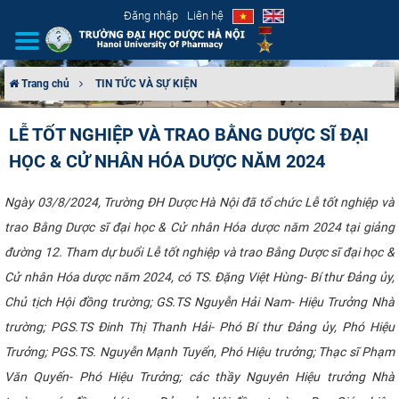
Đăng nhập
Liên hệ
Trang chủ
TIN TỨC VÀ SỰ KIỆN
GIỚI THIỆU
LỄ TỐT NGHIỆP VÀ TRAO BẰNG DƯỢC SĨ ĐẠI
HỌC & CỬ NHÂN HÓA DƯỢC NĂM 2024
CƠ CẤU TỔ CHỨC
TUYỂN SINH
Ngày 03/8/2024, Trường ĐH Dược Hà Nội đã tổ chức Lễ tốt nghiệp và
trao Bằng Dược sĩ đại học & Cử nhân Hóa dược năm 2024 tại giảng
ĐÀO TẠO
đường 12. Tham dự buổi Lễ tốt nghiệp và trao Bằng Dược sĩ đại học &
Cử nhân Hóa dược năm 2024, có TS. Đặng Việt Hùng- Bí thư Đảng ủy,
ĐẢM BẢO CHẤT LƯỢNG
Chủ tịch Hội đồng trường; GS.TS Nguyễn Hải Nam- Hiệu Trưởng Nhà
trường; PGS.TS Đinh Thị Thanh Hải- Phó Bí thư Đảng ủy, Phó Hiệu
KHOA HỌC CÔNG NGHỆ
Trưởng; PGS.TS. Nguyễn Mạnh Tuyển, Phó Hiệu trưởng; Thạc sĩ Phạm
HTQT
Văn Quyến- Phó Hiệu Trưởng; các thầy Nguyên Hiệu trưởng Nhà