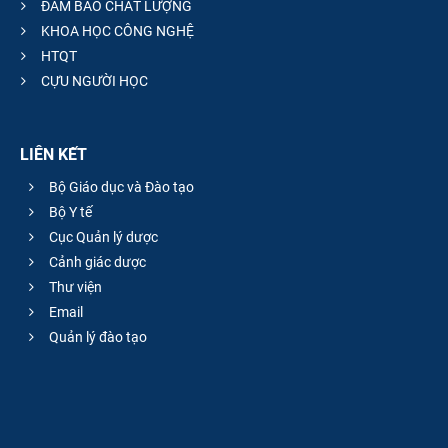
ĐẢM BẢO CHẤT LƯỢNG
KHOA HỌC CÔNG NGHỆ
HTQT
CỰU NGƯỜI HỌC
LIÊN KẾT
Bộ Giáo dục và Đào tạo
Bộ Y tế
Cục Quản lý dược
Cảnh giác dược
Thư viện
Email
Quản lý đào tạo