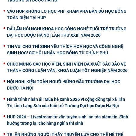
VÀO HUP KHÔNG LO HỌC PHÍ: KHÁM PHÁ BẢN ĐỒ HỌC BỔNG
TOÀN DIỆN TẠI HUP
DẤU ẤN HỘI NGHỊ KHOA HỌC CÔNG NGHỆ TUỔI TRẺ TRƯỜNG
ĐẠI HỌC DƯỢC HÀ NỘI LẦN THỨ XXIII NĂM 2026
TIN VUI CHO THÍ SINH YÊU THÍCH HÓA HỌC VÀ CÔNG NGHỆ
SINH HỌC! CƠ HỘI NHẬN HỌC BỔNG TỪ CHÍNH PHỦ
CHÚC MỪNG CÁC HỌC VIÊN, SINH VIÊN ĐÃ XUẤT SẮC BẢO VỆ
THÀNH CÔNG LUẬN VĂN, KHOÁ LUẬN TỐT NGHIỆP NĂM 2026
HỘI NGHỊ KIỆN TOÀN NGƯỜI ĐỨNG ĐẦU TRƯỜNG ĐẠI HỌC
DƯỢC HÀ NỘI
Hành trình nhân ái: Mùa hè xanh 2026 vì cộng đồng tại xã Tân
Tri, tỉnh Lạng Sơn của tuổi trẻ Trường Đại học Dược Hà Nội
HUP 2026 – Livestream tư vấn tuyển sinh lan tỏa niềm tin, định
hướng tương lai cho hàng nghìn thí sinh
TRI ÂN NHỮNG NGƯỜI THẦY TRUYỀN LỬA CHO THẾ HỆ TRẺ