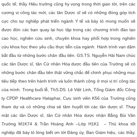
quốc tế; thầy Hiệu trưởng cũng hy vọng trong thời gian tới, trên các
cương vị công tác mới, các tân Dược sĩ sẽ có những đóng góp tích
cực cho sự nghiệp phát triển ngành Y tế và bày tỏ mong muốn sẽ
được đón các bạn quay lại học tập trong các chương trình đào tạo
cao học, nghiên cứu sinh, chuyên khoa hay phối hợp trong nghiên
cứu khoa học theo yêu cầu thực tiễn của ngành. Hành trình vạn dặm
bắt đầu từ những bước chân đầu tiên. GS.TS. Nguyễn Hải Nam chúc
các tân Dược sĩ, tân Cử nhân Hóa dược đầu tiên của Trường sẽ có
những bước chân đầu tiên thật vững chắc để chinh phục những mục
tiêu tiếp theo trên hành trình và luôn thành công ở mọi vị trí công tác
của mình.
Trong buổi lễ, ThS.DS. Lê Việt Linh, Tổng Giám đốc Công
ty CPDP Healthcare Hataphar, Cựu sinh viên K56 của Trường cũng
tham dự và có những chia sẻ tâm huyết tới các tân dược sĩ.
Thay
mặt các tân Dược sĩ, tân Cử nhân Hóa dược nhận Bằng Bùi Văn
Trường M1K74 & Trần Hoàng Anh –Lớp H1K1 – Thủ khoa tốt
nghiệp đã bày tỏ lòng biết ơn tới Đảng ủy, Ban Giám hiệu, các thầy,