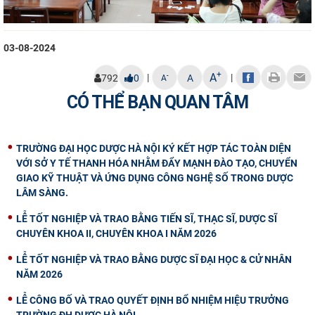
03-08-2024
+
A
|
|
-
792
0
A
A
CÓ THỂ BẠN QUAN TÂM
TRƯỜNG ĐẠI HỌC DƯỢC HÀ NỘI KÝ KẾT HỢP TÁC TOÀN DIỆN
VỚI SỞ Y TẾ THANH HÓA NHẰM ĐẨY MẠNH ĐÀO TẠO, CHUYỂN
GIAO KỸ THUẬT VÀ ỨNG DỤNG CÔNG NGHỆ SỐ TRONG DƯỢC
LÂM SÀNG.
LỄ TỐT NGHIỆP VÀ TRAO BẰNG TIẾN SĨ, THẠC SĨ, DƯỢC SĨ
CHUYÊN KHOA II, CHUYÊN KHOA I NĂM 2026
LỄ TỐT NGHIỆP VÀ TRAO BẰNG DƯỢC SĨ ĐẠI HỌC & CỬ NHÂN
NĂM 2026
LỄ CÔNG BỐ VÀ TRAO QUYẾT ĐỊNH BỔ NHIỆM HIỆU TRƯỞNG
TRƯỜNG ĐH DƯỢC HÀ NỘI