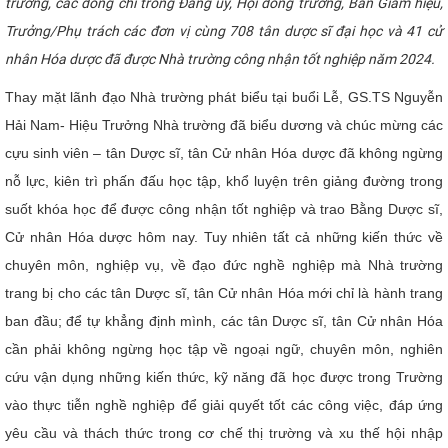
trường, các đồng chí trong Đảng ủy, Hội đồng trường, Ban Giám hiệu,
CỰU NGƯỜI HỌC
Trưởng/Phụ trách các đơn vị cùng 708 tân dược sĩ đại học và 41 cử
nhân Hóa dược đã được Nhà trường công nhận tốt nghiệp năm 2024.
Thay mặt lãnh đạo Nhà trường phát biểu tại buổi Lễ, GS.TS Nguyễn
Hải Nam- Hiệu Trưởng Nhà trường đã biểu dương và chúc mừng các
cựu sinh viên – tân Dược sĩ, tân Cử nhân Hóa dược đã không ngừng
nỗ lực, kiên trì phấn đấu học tập, khổ luyện trên giảng đường trong
suốt khóa học để được công nhận tốt nghiệp và trao Bằng Dược sĩ,
Cử nhân Hóa dược hôm nay. Tuy nhiên tất cả những kiến thức về
chuyên môn, nghiệp vụ, về đạo đức nghề nghiệp mà Nhà trường
trang bị cho các tân Dược sĩ, tân Cử nhân Hóa mới chỉ là hành trang
ban đầu; để tự khẳng định mình, các tân Dược sĩ, tân Cử nhân Hóa
cần phải không ngừng học tập về ngoại ngữ, chuyên môn, nghiên
cứu vận dụng những kiến thức, kỹ năng đã học được trong Trường
vào thực tiễn nghề nghiệp để giải quyết tốt các công việc, đáp ứng
yêu cầu và thách thức trong cơ chế thị trường và xu thế hội nhập