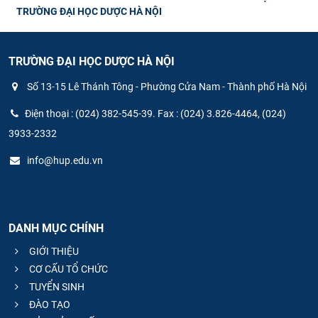
TRƯỜNG ĐẠI HỌC DƯỢC HÀ NỘI
TRƯỜNG ĐẠI HỌC DƯỢC HÀ NỘI
Số 13-15 Lê Thánh Tông - Phường Cửa Nam - Thành phố Hà Nội
Điện thoại : (024) 382-545-39. Fax : (024) 3.826-4464, (024)
3933-2332
info@hup.edu.vn
DANH MỤC CHÍNH
GIỚI THIỆU
CƠ CẤU TỔ CHỨC
TUYỂN SINH
ĐÀO TẠO