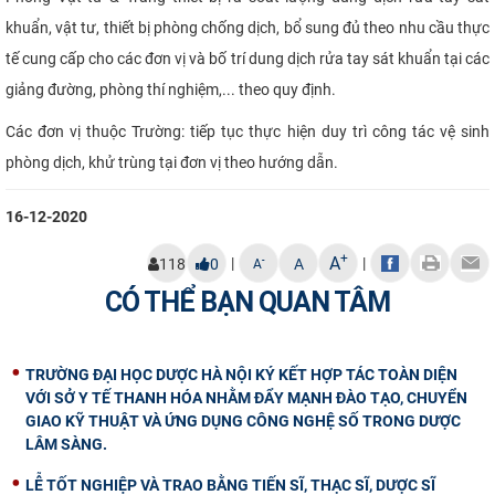
khuẩn, vật tư, thiết bị phòng chống dịch, bổ sung đủ theo nhu cầu thực
tế
cung cấp cho các đơn vị
và bố trí dung dịch rửa tay sát khuẩn tại các
giảng đường, phòng thí nghiệm,... theo quy định.
Các đơn vị thuộc Trường: tiếp tục thực hiện duy trì công tác vệ sinh
phòng dịch, khử trùng tại đơn vị theo hướng dẫn
.
16-12-2020
+
A
|
|
-
118
0
A
A
CÓ THỂ BẠN QUAN TÂM
TRƯỜNG ĐẠI HỌC DƯỢC HÀ NỘI KÝ KẾT HỢP TÁC TOÀN DIỆN
VỚI SỞ Y TẾ THANH HÓA NHẰM ĐẨY MẠNH ĐÀO TẠO, CHUYỂN
GIAO KỸ THUẬT VÀ ỨNG DỤNG CÔNG NGHỆ SỐ TRONG DƯỢC
LÂM SÀNG.
LỄ TỐT NGHIỆP VÀ TRAO BẰNG TIẾN SĨ, THẠC SĨ, DƯỢC SĨ