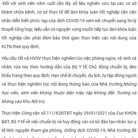
-
Đối với sinh viên năm cuối cần lấy số liệu nghiên cứu tại các cơ sở
khám chữa bệnh, cơ sở thực tế để làm khóa luận tốt nghiệp cần cân
nhắc diễn biến phức tạp của dịch COVID-19 xem xét chuyển sang thi lý
thuyết tổng hợp; Nếu vẫn có nguyện vọng muốn tiếp tục làm khóa luận
tốt nghiệp cần phải đảm bảo thời gian thực hiện các nội dung của
KLTN theo quy định;
Yêu cầu tất cả HVSV thực hiện nghiêm túc việc phòng ngừa, vệ sinh cá
nhân, rửa tay theo hướng dẫn của Bộ Y tế; Chủ động chuẩn bị, đeo
khẩu trang theo quy định; Hạn chế di chuyển, du lịch, tụ tập đông người
và thực hiện nghiêm túc nội dung thông báo của Nhà trường;
Những
học viên, sinh viên không thuộc diện triệu tập không đến Trường và
không vào Khu Nội trú;
Thực hiện Công văn số 111/K2ĐT-ĐT ngày 29/01/2021 của Cục KHCN
&ĐT, Bộ Y tế về việc chuẩn bị và huy động các cơ sở đào tạo nhân lực y
tế tình nguyện tham gia phòng, chống dịch COVID-19, Nhà trường đã