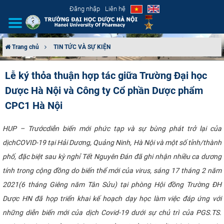
Đăng nhập
Liên hệ
Trang chủ
TIN TỨC VÀ SỰ KIỆN
GIỚI THIỆU
Lễ ký thỏa thuận hợp tác giữa Trường Đại học
Dược Hà Nội và Công ty Cổ phần Dược phẩm
CƠ CẤU TỔ CHỨC
CPC1 Hà Nội
TUYỂN SINH
​HUP – Trướcdiễn biến mới phức tạp và sự bùng phát trở lại của
ĐÀO TẠO
dịchCOVID-19 tại Hải Dương, Quảng Ninh, Hà Nội và một số tỉnh/thành
phố, đặc biệt sau kỳ nghỉ Tết Nguyên Đán đã ghi nhận nhiều ca dương
ĐẢM BẢO CHẤT LƯỢNG
tính trong cộng đồng do biến thể mới của virus, sáng 17 tháng 2 năm
2021(6 tháng Giêng năm Tân Sửu) tại phòng Hội đồng Trường ĐH
KHOA HỌC CÔNG NGHỆ
Dược HN đã họp triển khai kế hoạch dạy học làm việc đáp ứng với
HTQT
những diễn biến mới của dịch Covid-19 dưới sự chủ trì của PGS.TS.