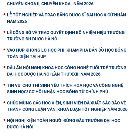
CHUYÊN KHOA II, CHUYÊN KHOA I NĂM 2026
LỄ TỐT NGHIỆP VÀ TRAO BẰNG DƯỢC SĨ ĐẠI HỌC & CỬ NHÂN
NĂM 2026
LỄ CÔNG BỐ VÀ TRAO QUYẾT ĐỊNH BỔ NHIỆM HIỆU TRƯỞNG
TRƯỜNG ĐH DƯỢC HÀ NỘI
VÀO HUP KHÔNG LO HỌC PHÍ: KHÁM PHÁ BẢN ĐỒ HỌC BỔNG
TOÀN DIỆN TẠI HUP
DẤU ẤN HỘI NGHỊ KHOA HỌC CÔNG NGHỆ TUỔI TRẺ TRƯỜNG
ĐẠI HỌC DƯỢC HÀ NỘI LẦN THỨ XXIII NĂM 2026
TIN VUI CHO THÍ SINH YÊU THÍCH HÓA HỌC VÀ CÔNG NGHỆ
SINH HỌC! CƠ HỘI NHẬN HỌC BỔNG TỪ CHÍNH PHỦ
CHÚC MỪNG CÁC HỌC VIÊN, SINH VIÊN ĐÃ XUẤT SẮC BẢO VỆ
THÀNH CÔNG LUẬN VĂN, KHOÁ LUẬN TỐT NGHIỆP NĂM 2026
HỘI NGHỊ KIỆN TOÀN NGƯỜI ĐỨNG ĐẦU TRƯỜNG ĐẠI HỌC
DƯỢC HÀ NỘI