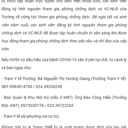
tổ chức tập huấn trực tuyến cho sinh viên khóa cuối, các sinh viên
đăng ký tình nguyện tham gia phòng chống dịch và VC-NLĐ của
Trường về công tác tham gia phòng, chống dịch.
Đề nghị tất cả sinh
viên năm cuối, các sinh viên đăng ký tình nguyện tham gia phòng
chống dịch và VC-NLĐ đã được tập huấn chuẩn bị sẵn sàng khi được
huy động tham gia phòng chống dịch theo yêu cầu và chỉ đạo của cấp
trên.
Nếu HVSV có dấu hiệu của bệnh COVID-19 cần ở yên tại chỗ, tự cách ly
và báo ngay cho:
- Trạm Y tế Trường: Bà Nguyễn Thị Hương Giang (Trưởng Trạm Y tế):
SĐT 0983814700 / 024.39330238
- Ban Quản lý Khu Nội trú (nếu ở KNT): Ông Đào Công Hiếu (Trưởng
BQL KNT): 0973030778 / 024.39722265
- Trạm Y tế xã/phường nơi cư trú;
Phòng Vật tư & Trang thiết bị rà soát lượng dung dịch rửa tay sát