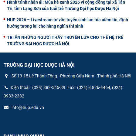
Hành trình nhân ái: Mùa hè xanh 2026 vì cộng đồng tại xã Tân
Tri, tỉnh Lạng Sơn của tuổi trẻ Trường Đại học Dược Hà Nội
HUP 2026 – Livestream tư vấn tuyển sinh lan tỏa niềm tin, định
hướng tương lai cho hàng nghìn thí sinh
TRI ÂN NHỮNG NGƯỜI THẦY TRUYỀN LỬA CHO THẾ HỆ TRẺ
TRƯỜNG ĐẠI HỌC DƯỢC HÀ NỘI
TRƯỜNG ĐẠI HỌC DƯỢC HÀ NỘI
Số 13-15 Lê Thánh Tông - Phường Cửa Nam - Thành phố Hà Nội
Điện thoại : (024) 382-545-39. Fax : (024) 3.826-4464, (024)
3933-2332
info@hup.edu.vn