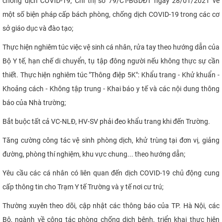
chống dịch COVID-19; Chỉ thị số 79/CT-BGDĐT ngày 28/01/2021 về
một số biện pháp cấp bách phòng, chống dịch COVID-19 trong các cơ
sở giáo dục và đào tạo;
Thực hiện nghiêm túc việc vệ sinh cá nhân, rửa tay theo hướng dẫn của
Bộ Y tế, hạn chế di chuyển, tụ tập đông người nếu không thực sự cần
thiết. Thực hiện nghiêm túc "Thông điệp 5K": Khẩu trang - Khử khuẩn -
Khoảng cách - Không tập trung - Khai báo y tế và
các
nội dung thông
báo của Nhà trường;
Bắt buộc tất cả VC-NLĐ, HV-SV phải đeo khẩu trang khi đến Trường
.
Tăng cường công tác vệ sinh phòng dịch, khử trùng tại đơn vị, giảng
đường, phòng thí nghiệm, khu vực chung... theo hướng dẫn;
Yêu cầu các cá nhân có liên quan đến dịch COVID-19 chủ động cung
cấp thông tin cho Trạm Y tế Trường và y tế nơi cư trú;
Thường xuyên theo dõi, cập nhật các thông báo của TP. Hà Nội, các
Bộ, ngành về công tác phòng chống dịch bệnh, triển khai thực hiện