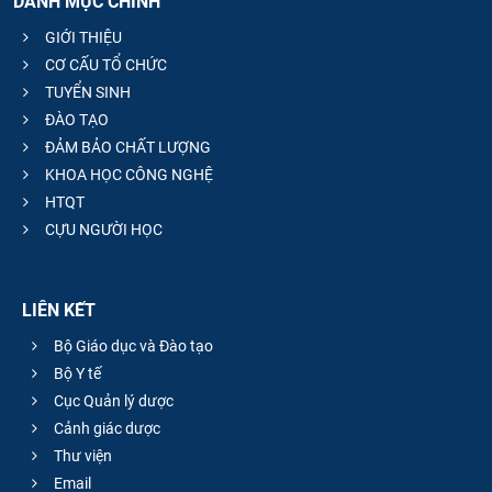
DANH MỤC CHÍNH
GIỚI THIỆU
CƠ CẤU TỔ CHỨC
TUYỂN SINH
ĐÀO TẠO
ĐẢM BẢO CHẤT LƯỢNG
KHOA HỌC CÔNG NGHỆ
HTQT
CỰU NGƯỜI HỌC
LIÊN KẾT
Bộ Giáo dục và Đào tạo
Bộ Y tế
Cục Quản lý dược
Cảnh giác dược
Thư viện
Email