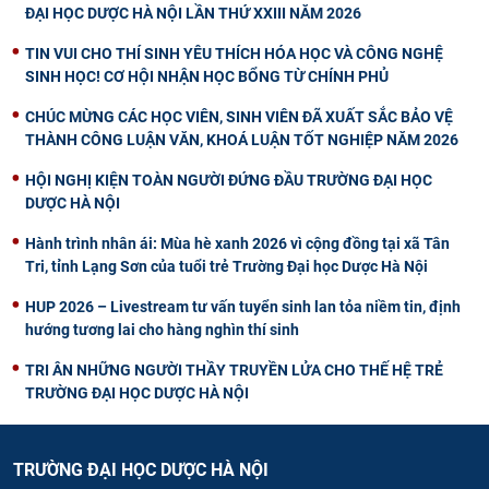
ĐẠI HỌC DƯỢC HÀ NỘI LẦN THỨ XXIII NĂM 2026
TIN VUI CHO THÍ SINH YÊU THÍCH HÓA HỌC VÀ CÔNG NGHỆ
SINH HỌC! CƠ HỘI NHẬN HỌC BỔNG TỪ CHÍNH PHỦ
CHÚC MỪNG CÁC HỌC VIÊN, SINH VIÊN ĐÃ XUẤT SẮC BẢO VỆ
THÀNH CÔNG LUẬN VĂN, KHOÁ LUẬN TỐT NGHIỆP NĂM 2026
HỘI NGHỊ KIỆN TOÀN NGƯỜI ĐỨNG ĐẦU TRƯỜNG ĐẠI HỌC
DƯỢC HÀ NỘI
Hành trình nhân ái: Mùa hè xanh 2026 vì cộng đồng tại xã Tân
Tri, tỉnh Lạng Sơn của tuổi trẻ Trường Đại học Dược Hà Nội
HUP 2026 – Livestream tư vấn tuyển sinh lan tỏa niềm tin, định
hướng tương lai cho hàng nghìn thí sinh
TRI ÂN NHỮNG NGƯỜI THẦY TRUYỀN LỬA CHO THẾ HỆ TRẺ
TRƯỜNG ĐẠI HỌC DƯỢC HÀ NỘI
TRƯỜNG ĐẠI HỌC DƯỢC HÀ NỘI