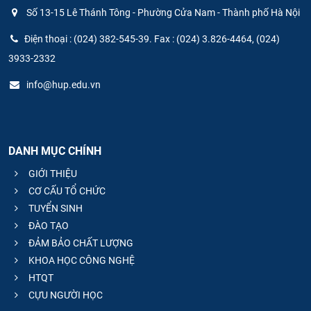
Số 13-15 Lê Thánh Tông - Phường Cửa Nam - Thành phố Hà Nội
Điện thoại : (024) 382-545-39. Fax : (024) 3.826-4464, (024)
3933-2332
info@hup.edu.vn
DANH MỤC CHÍNH
GIỚI THIỆU
CƠ CẤU TỔ CHỨC
TUYỂN SINH
ĐÀO TẠO
ĐẢM BẢO CHẤT LƯỢNG
KHOA HỌC CÔNG NGHỆ
HTQT
CỰU NGƯỜI HỌC