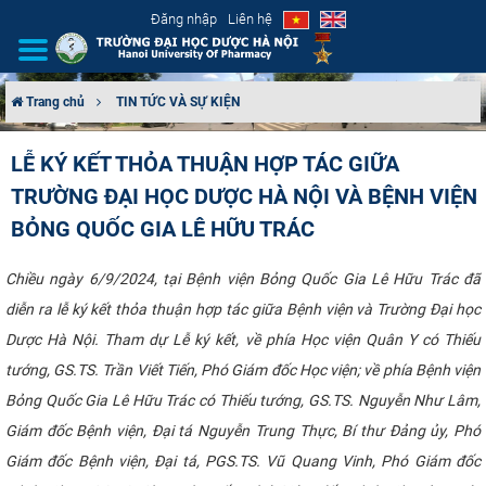
Đăng nhập
Liên hệ
Trang chủ
TIN TỨC VÀ SỰ KIỆN
GIỚI THIỆU
LỄ KÝ KẾT THỎA THUẬN HỢP TÁC GIỮA
TRƯỜNG ĐẠI HỌC DƯỢC HÀ NỘI VÀ BỆNH VIỆN
CƠ CẤU TỔ CHỨC
BỎNG QUỐC GIA LÊ HỮU TRÁC
TUYỂN SINH
Chiều ngày 6/9/2024, tại Bệnh viện Bỏng Quốc Gia Lê Hữu Trác đã
ĐÀO TẠO
diễn ra lễ ký kết thỏa thuận hợp tác giữa Bệnh viện và Trường Đại học
Dược Hà Nội. Tham dự Lễ ký kết, về phía Học viện Quân Y có Thiếu
ĐẢM BẢO CHẤT LƯỢNG
tướng, GS.TS. Trần Viết Tiến, Phó Giám đốc Học viện; về phía Bệnh viện
Bỏng Quốc Gia Lê Hữu Trác có Thiếu tướng, GS.TS. Nguyễn Như Lâm,
KHOA HỌC CÔNG NGHỆ
Giám đốc Bệnh viện, Đại tá Nguyễn Trung Thực, Bí thư Đảng ủy, Phó
HTQT
Giám đốc Bệnh viện, Đại tá, PGS.TS. Vũ Quang Vinh, Phó Giám đốc