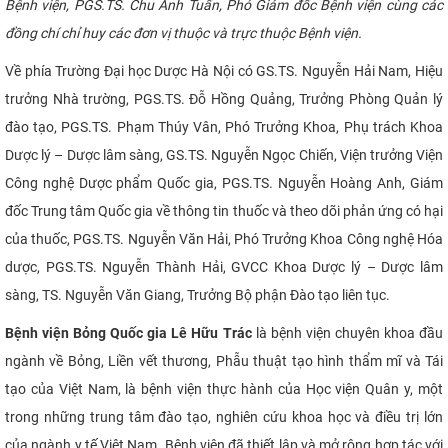
Bệnh viện, PGS.TS. Chu Anh Tuấn, Phó Giám đốc Bệnh viện cùng các
CỰU NGƯỜI HỌC
đồng chí chỉ huy các đơn vị thuộc và trực thuộc Bệnh viện.
Về phía Trường Đại học Dược Hà Nội có GS.TS. Nguyễn Hải Nam, Hiệu
trưởng Nhà trường, PGS.TS. Đỗ Hồng Quảng, Trưởng Phòng Quản lý
đào tạo, PGS.TS. Phạm Thúy Vân, Phó Trưởng Khoa, Phụ trách Khoa
Dược lý – Dược lâm sàng, GS.TS. Nguyễn Ngọc Chiến, Viện trưởng Viện
Công nghệ Dược phẩm Quốc gia, PGS.TS. Nguyễn Hoàng Anh, Giám
đốc Trung tâm Quốc gia về thông tin thuốc và theo dõi phản ứng có hại
của thuốc, PGS.TS. Nguyễn Văn Hải, Phó Trưởng Khoa Công nghệ Hóa
dược, PGS.TS. Nguyễn Thành Hải, GVCC Khoa Dược lý – Dược lâm
sàng, TS. Nguyễn Văn Giang, Trưởng Bộ phận Đào tạo liên tục.
Bệnh viện Bỏng Quốc gia Lê Hữu Trác
là bệnh viện chuyên khoa đầu
ngành về Bỏng, Liền vết thương, Phẫu thuật tạo hình thẩm mĩ và Tái
tạo của Việt Nam, là bệnh viện thực hành của Học viện Quân y, một
trong những trung tâm đào tạo, nghiên cứu khoa học và điều trị lớn
của ngành y tế Việt Nam. Bệnh viện đã thiết lập và mở rộng hợp tác với