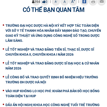
+
A
|
|
-
394
0
A
A
CÓ THỂ BẠN QUAN TÂM
TRƯỜNG ĐẠI HỌC DƯỢC HÀ NỘI KÝ KẾT HỢP TÁC TOÀN DIỆN
VỚI SỞ Y TẾ THANH HÓA NHẰM ĐẨY MẠNH ĐÀO TẠO, CHUYỂN
GIAO KỸ THUẬT VÀ ỨNG DỤNG CÔNG NGHỆ SỐ TRONG DƯỢC
LÂM SÀNG.
LỄ TỐT NGHIỆP VÀ TRAO BẰNG TIẾN SĨ, THẠC SĨ, DƯỢC SĨ
CHUYÊN KHOA II, CHUYÊN KHOA I NĂM 2026
LỄ TỐT NGHIỆP VÀ TRAO BẰNG DƯỢC SĨ ĐẠI HỌC & CỬ NHÂN
NĂM 2026
LỄ CÔNG BỐ VÀ TRAO QUYẾT ĐỊNH BỔ NHIỆM HIỆU TRƯỞNG
TRƯỜNG ĐH DƯỢC HÀ NỘI
VÀO HUP KHÔNG LO HỌC PHÍ: KHÁM PHÁ BẢN ĐỒ HỌC BỔNG
TOÀN DIỆN TẠI HUP
DẤU ẤN HỘI NGHỊ KHOA HỌC CÔNG NGHỆ TUỔI TRẺ TRƯỜNG