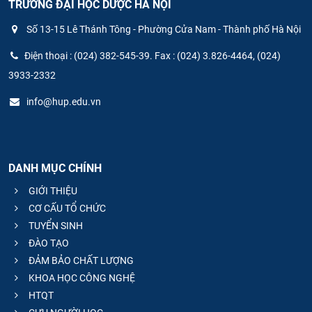
TRƯỜNG ĐẠI HỌC DƯỢC HÀ NỘI
Số 13-15 Lê Thánh Tông - Phường Cửa Nam - Thành phố Hà Nội
Điện thoại : (024) 382-545-39. Fax : (024) 3.826-4464, (024)
3933-2332
info@hup.edu.vn
DANH MỤC CHÍNH
GIỚI THIỆU
CƠ CẤU TỔ CHỨC
TUYỂN SINH
ĐÀO TẠO
ĐẢM BẢO CHẤT LƯỢNG
KHOA HỌC CÔNG NGHỆ
HTQT