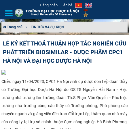
Đăng nhập
Liên hệ
Trang chủ
TIN TỨC VÀ SỰ KIỆN
GIỚI THIỆU
LỄ KÝ KẾT THOẢ THUẬN HỢP TÁC NGHIÊN CỨU
PHÁT TRIỂN BIOSIMILAR - DƯỢC PHẨM CPC1
CƠ CẤU TỔ CHỨC
HÀ NỘI VÀ ĐẠI HỌC DƯỢC HÀ NỘI
TUYỂN SINH
ĐÀO TẠO
Chiều ngày 11/04/2023, CPC1 Hà Nội vinh dự được đón tiếp đoàn thầy
cô Trường Đại học Dược Hà Nội do GS.TS Nguyễn Hải Nam - Hiệu
ĐẢM BẢO CHẤT LƯỢNG
trưởng nhà trường làm trưởng đoàn, Th.S Phạm Văn Quyến – Phó hiệu
trưởng nhà trường cùng các thầy cô Trưởng phòng, Phó phòng các
KHOA HỌC CÔNG NGHỆ
chuyên ngành và giảng viên đến trao đổi trực tiếp, thăm quan nhà máy
HTQT
của công ty tại trụ sở chính thuộc Cụm công nghiệp Hà Bình Phương,