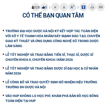
+
A
|
|
-
528
0
A
A
CÓ THỂ BẠN QUAN TÂM
TRƯỜNG ĐẠI HỌC DƯỢC HÀ NỘI KÝ KẾT HỢP TÁC TOÀN DIỆN
VỚI SỞ Y TẾ THANH HÓA NHẰM ĐẨY MẠNH ĐÀO TẠO, CHUYỂN
GIAO KỸ THUẬT VÀ ỨNG DỤNG CÔNG NGHỆ SỐ TRONG DƯỢC
LÂM SÀNG.
LỄ TỐT NGHIỆP VÀ TRAO BẰNG TIẾN SĨ, THẠC SĨ, DƯỢC SĨ
CHUYÊN KHOA II, CHUYÊN KHOA I NĂM 2026
LỄ TỐT NGHIỆP VÀ TRAO BẰNG DƯỢC SĨ ĐẠI HỌC & CỬ NHÂN
NĂM 2026
LỄ CÔNG BỐ VÀ TRAO QUYẾT ĐỊNH BỔ NHIỆM HIỆU TRƯỞNG
TRƯỜNG ĐH DƯỢC HÀ NỘI
VÀO HUP KHÔNG LO HỌC PHÍ: KHÁM PHÁ BẢN ĐỒ HỌC BỔNG
TOÀN DIỆN TẠI HUP