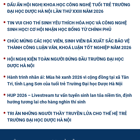
DẤU ẤN HỘI NGHỊ KHOA HỌC CÔNG NGHỆ TUỔI TRẺ TRƯỜNG
ĐẠI HỌC DƯỢC HÀ NỘI LẦN THỨ XXIII NĂM 2026
TIN VUI CHO THÍ SINH YÊU THÍCH HÓA HỌC VÀ CÔNG NGHỆ
SINH HỌC! CƠ HỘI NHẬN HỌC BỔNG TỪ CHÍNH PHỦ
CHÚC MỪNG CÁC HỌC VIÊN, SINH VIÊN ĐÃ XUẤT SẮC BẢO VỆ
THÀNH CÔNG LUẬN VĂN, KHOÁ LUẬN TỐT NGHIỆP NĂM 2026
HỘI NGHỊ KIỆN TOÀN NGƯỜI ĐỨNG ĐẦU TRƯỜNG ĐẠI HỌC
DƯỢC HÀ NỘI
Hành trình nhân ái: Mùa hè xanh 2026 vì cộng đồng tại xã Tân
Tri, tỉnh Lạng Sơn của tuổi trẻ Trường Đại học Dược Hà Nội
HUP 2026 – Livestream tư vấn tuyển sinh lan tỏa niềm tin, định
hướng tương lai cho hàng nghìn thí sinh
TRI ÂN NHỮNG NGƯỜI THẦY TRUYỀN LỬA CHO THẾ HỆ TRẺ
TRƯỜNG ĐẠI HỌC DƯỢC HÀ NỘI