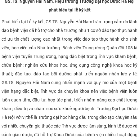
GS.TS. Nguyễn Hải Nam, Hiệu trưởng Trường Đại học Dược Hà Nội
phát biểu tại lễ ký kết
Phát biểu tại Lễ ký kết, GS.TS. Nguyễn Hải Nam trân trọng cảm ơn lãnh
đạo bệnh viện đã hỗ trợ cho nhà trường như 1 cơ sở đào tạo thực hành
có ưu tín chất lượng cao nhất trong việc đào tạo thực hành cho sinh
viên, học viên của Nhà trường. Bệnh viện Trung ương Quân đội 108 là
bệnh viện tuyến Trung ương, hạng đặc biệt trong lĩnh vực khám bệnh,
chữa bệnh; nghiên cứu khoa học, ứng dụng công nghệ khoa học kỹ
thuật; đào tạo, đào tạo bồi dưỡng phát triển nguồn nhân lực y tế;
GS.TS. Nguyễn Hải Nam cũng nhấn mạnh với quy mô của một bệnh
viện hạng đặc biệt, lĩnh vực đa chuyên khoa nên việc bệnh viện luôn
luôn quan tâm, đầu tư, hợp tác phát triển nhằm nâng cao chất lượng
khám, điều trị và chăm sóc sức khoẻ người bệnh. Trường Đại học Dược
Hà Nội với vị thế là Trường đại học hàng đầu trong đào tạo chuyên sâu
với nhiều chuyên gia thuộc các lĩnh vực dược lâm sàng, kinh tế dược và
cảnh giác dược, đã hỗ trợ Khoa Dược của bệnh viện nhiều hoạt động