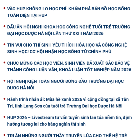
VÀO HUP KHÔNG LO HỌC PHÍ: KHÁM PHÁ BẢN ĐỒ HỌC BỔNG
TOÀN DIỆN TẠI HUP
DẤU ẤN HỘI NGHỊ KHOA HỌC CÔNG NGHỆ TUỔI TRẺ TRƯỜNG
ĐẠI HỌC DƯỢC HÀ NỘI LẦN THỨ XXIII NĂM 2026
TIN VUI CHO THÍ SINH YÊU THÍCH HÓA HỌC VÀ CÔNG NGHỆ
SINH HỌC! CƠ HỘI NHẬN HỌC BỔNG TỪ CHÍNH PHỦ
CHÚC MỪNG CÁC HỌC VIÊN, SINH VIÊN ĐÃ XUẤT SẮC BẢO VỆ
THÀNH CÔNG LUẬN VĂN, KHOÁ LUẬN TỐT NGHIỆP NĂM 2026
HỘI NGHỊ KIỆN TOÀN NGƯỜI ĐỨNG ĐẦU TRƯỜNG ĐẠI HỌC
DƯỢC HÀ NỘI
Hành trình nhân ái: Mùa hè xanh 2026 vì cộng đồng tại xã Tân
Tri, tỉnh Lạng Sơn của tuổi trẻ Trường Đại học Dược Hà Nội
HUP 2026 – Livestream tư vấn tuyển sinh lan tỏa niềm tin, định
hướng tương lai cho hàng nghìn thí sinh
TRI ÂN NHỮNG NGƯỜI THẦY TRUYỀN LỬA CHO THẾ HỆ TRẺ