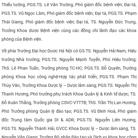
Thiếu tướng, PGS.TS. Lê Văn Trường, Phó giám đốc bệnh viện; Đại tá,
CỰU NGƯỜI HỌC
PGS.TS. Vũ Ngọc Lâm, Phó giám đốc bệnh viện; Đại tá, PGS.TS. Phạm
Thái Giang, Phó giám đốc bệnh viện; Đại tá, TS. Nguyễn Đức Trung,
Trưởng Khoa dược Bệnh viện cùng các đồng chí lãnh đạo các khoa
phòng của Bệnh viện.
Về phía Trường Đại học Dược Hà Nội có GS.TS. Nguyễn Hải Nam, Hiệu
trưởng Nhà trường; PGS.TS. Nguyễn Mạnh Tuyển, Phó Hiệu trưởng;
ThS. Lê Phan Tuấn, Trưởng phòng TC-HC; PGS.TS. Đỗ Quyên, Trưởng
phòng Khoa học công nghệ-Hợp tác phát triển; PGS.TS. Phạm Thị
Thúy Vân, Trưởng Khoa Dược lý – Dược lâm sàng; PGS.TS. Nguyễn Thị
Thanh Hương, Phó trưởng phụ trách Khoa Quản lý & Kinh tế dược; TS.
Đỗ Xuân Thắng, Trưởng phòng CSVC-VTTTB; ThS. Trần Thị Lan Hương,
Phó Trưởng phòng Quản lý đào tạo; PGS.TS. Vũ Đình Hoà, Phó giám
đốc Trung tâm Quốc gia DI & ADR; PGS.TS. Nguyễn Liên Hương,
PGS.TS. Nguyễn Thành Hải, GVCC Khoa Dược lý – Dược lâm sàng, TS.
Nguyễn Văn Giang, Trưởng Bộ phận Đào tạo và Dịch vụ khoa học công