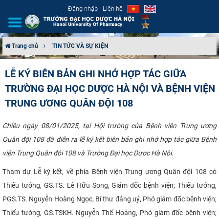
Đăng nhập
Liên hệ
Trang chủ
TIN TỨC VÀ SỰ KIỆN
GIỚI THIỆU
LỄ KÝ BIÊN BẢN GHI NHỚ HỢP TÁC GIỮA
TRƯỜNG ĐẠI HỌC DƯỢC HÀ NỘI VÀ BỆNH VIỆN
CƠ CẤU TỔ CHỨC
TRUNG ƯƠNG QUÂN ĐỘI 108
TUYỂN SINH
Chiều ngày 08/01/2025, tại Hội trường của Bệnh viện Trung ương
ĐÀO TẠO
Quân đội 108 đã diễn ra lễ ký kết biên bản ghi nhớ hợp tác giữa Bệnh
viện Trung Quân đội 108 và Trường Đại học Dược Hà Nội.
ĐẢM BẢO CHẤT LƯỢNG
Tham dự Lễ ký kết, về phía Bệnh viện Trung ương Quân đội 108 có
KHOA HỌC CÔNG NGHỆ
Thiếu tướng, GS.TS. Lê Hữu Song, Giám đốc bệnh viện; Thiếu tướng,
PGS.TS. Nguyễn Hoàng Ngọc, Bí thư đảng uỷ, Phó giám đốc bệnh viện;
HTQT
Thiếu tướng, GS.TSKH. Nguyễn Thế Hoàng, Phó giám đốc bệnh viện;