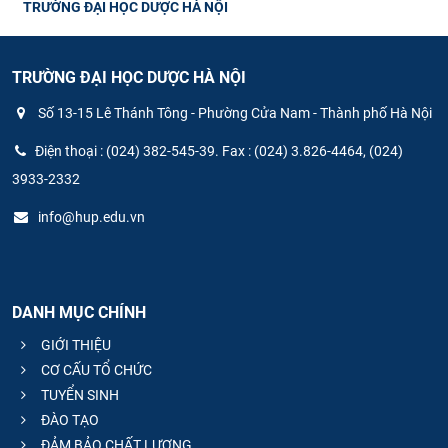
TRƯỜNG ĐẠI HỌC DƯỢC HÀ NỘI
TRƯỜNG ĐẠI HỌC DƯỢC HÀ NỘI
Số 13-15 Lê Thánh Tông - Phường Cửa Nam - Thành phố Hà Nội
Điện thoại : (024) 382-545-39. Fax : (024) 3.826-4464, (024)
3933-2332
info@hup.edu.vn
DANH MỤC CHÍNH
GIỚI THIỆU
CƠ CẤU TỔ CHỨC
TUYỂN SINH
ĐÀO TẠO
ĐẢM BẢO CHẤT LƯỢNG