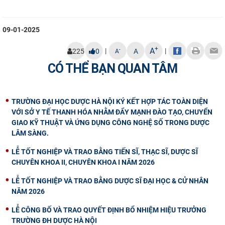
09-01-2025
+
A
|
|
-
225
0
A
A
CÓ THỂ BẠN QUAN TÂM
TRƯỜNG ĐẠI HỌC DƯỢC HÀ NỘI KÝ KẾT HỢP TÁC TOÀN DIỆN
VỚI SỞ Y TẾ THANH HÓA NHẰM ĐẨY MẠNH ĐÀO TẠO, CHUYỂN
GIAO KỸ THUẬT VÀ ỨNG DỤNG CÔNG NGHỆ SỐ TRONG DƯỢC
LÂM SÀNG.
LỄ TỐT NGHIỆP VÀ TRAO BẰNG TIẾN SĨ, THẠC SĨ, DƯỢC SĨ
CHUYÊN KHOA II, CHUYÊN KHOA I NĂM 2026
LỄ TỐT NGHIỆP VÀ TRAO BẰNG DƯỢC SĨ ĐẠI HỌC & CỬ NHÂN
NĂM 2026
LỄ CÔNG BỐ VÀ TRAO QUYẾT ĐỊNH BỔ NHIỆM HIỆU TRƯỞNG
TRƯỜNG ĐH DƯỢC HÀ NỘI