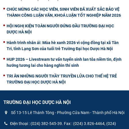
CHÚC MỪNG CÁC HỌC VIÊN, SINH VIÊN ĐÃ XUẤT SẮC BẢO VỆ
THÀNH CÔNG LUẬN VĂN, KHOÁ LUẬN TỐT NGHIỆP NĂM 2026
HỘI NGHỊ KIỆN TOÀN NGƯỜI ĐỨNG ĐẦU TRƯỜNG ĐẠI HỌC
DƯỢC HÀ NỘI
Hành trình nhân ái: Mùa hè xanh 2026 vì cộng đồng tại xã Tân
Tri, tỉnh Lạng Sơn của tuổi trẻ Trường Đại học Dược Hà Nội
HUP 2026 – Livestream tư vấn tuyển sinh lan tỏa niềm tin, định
hướng tương lai cho hàng nghìn thí sinh
TRI ÂN NHỮNG NGƯỜI THẦY TRUYỀN LỬA CHO THẾ HỆ TRẺ
TRƯỜNG ĐẠI HỌC DƯỢC HÀ NỘI
TRƯỜNG ĐẠI HỌC DƯỢC HÀ NỘI
Số 13-15 Lê Thánh Tông - Phường Cửa Nam - Thành phố Hà Nội
Điện thoại : (024) 382-545-39. Fax : (024) 3.826-4464, (024)