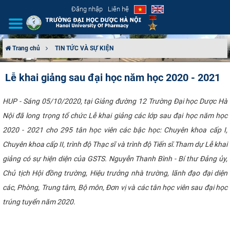
Đăng nhập
Liên hệ
Trang chủ
TIN TỨC VÀ SỰ KIỆN
GIỚI THIỆU
Lễ khai giảng sau đại học năm học 2020 - 2021
CƠ CẤU TỔ CHỨC
​HUP - Sáng 05/10/2020, tại Giảng đường 12 Trường Đại học Dược Hà
Nội đã long trọng tổ chức Lễ khai giảng các lớp sau đại học năm học
TUYỂN SINH
2020 - 2021 cho 295 tân học viên các bậc học: Chuyên khoa cấp I,
ĐÀO TẠO
Chuyên khoa cấp II, trình độ Thạc sĩ và trình độ Tiến sĩ.Tham dự Lễ khai
giảng có sự hiện diện của GSTS. Nguyễn Thanh Bình - Bí thư Đảng ủy,
ĐẢM BẢO CHẤT LƯỢNG
Chủ tịch Hội đồng trường, Hiệu trưởng nhà trường, lãnh đạo đại diện
các, Phòng, Trung tâm, Bộ môn, Đơn vị và các tân học viên sau đại học
KHOA HỌC CÔNG NGHỆ
trúng tuyển năm 2020.
HTQT