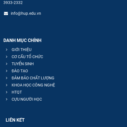
3933-2332
info@hup.edu.vn
DANH MỤC CHÍNH
GIỚI THIỆU
CƠ CẤU TỔ CHỨC
TUYỂN SINH
ĐÀO TẠO
ĐẢM BẢO CHẤT LƯỢNG
KHOA HỌC CÔNG NGHỆ
HTQT
CỰU NGƯỜI HỌC
LIÊN KẾT