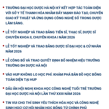
TRƯỜNG ĐẠI HỌC DƯỢC HÀ NỘI KÝ KẾT HỢP TÁC TOÀN DIỆN
VỚI SỞ Y TẾ THANH HÓA NHẰM ĐẨY MẠNH ĐÀO TẠO, CHUYỂN
GIAO KỸ THUẬT VÀ ỨNG DỤNG CÔNG NGHỆ SỐ TRONG DƯỢC
LÂM SÀNG.
LỄ TỐT NGHIỆP VÀ TRAO BẰNG TIẾN SĨ, THẠC SĨ, DƯỢC SĨ
CHUYÊN KHOA II, CHUYÊN KHOA I NĂM 2026
LỄ TỐT NGHIỆP VÀ TRAO BẰNG DƯỢC SĨ ĐẠI HỌC & CỬ NHÂN
NĂM 2026
LỄ CÔNG BỐ VÀ TRAO QUYẾT ĐỊNH BỔ NHIỆM HIỆU TRƯỞNG
TRƯỜNG ĐH DƯỢC HÀ NỘI
VÀO HUP KHÔNG LO HỌC PHÍ: KHÁM PHÁ BẢN ĐỒ HỌC BỔNG
TOÀN DIỆN TẠI HUP
DẤU ẤN HỘI NGHỊ KHOA HỌC CÔNG NGHỆ TUỔI TRẺ TRƯỜNG
ĐẠI HỌC DƯỢC HÀ NỘI LẦN THỨ XXIII NĂM 2026
TIN VUI CHO THÍ SINH YÊU THÍCH HÓA HỌC VÀ CÔNG NGHỆ
SINH HỌC! CƠ HỘI NHẬN HỌC BỔNG TỪ CHÍNH PHỦ