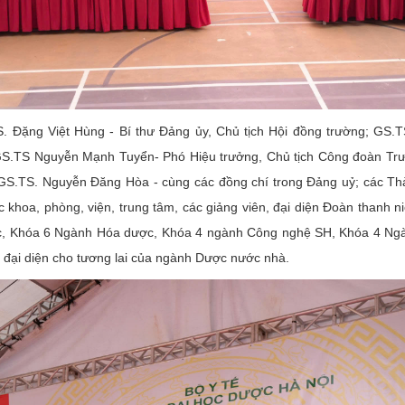
 Việt Hùng - Bí thư Đảng ủy, Chủ tịch Hội đồng trường; GS.TS
GS.TS Nguyễn Mạnh Tuyển- Phó Hiệu trưởng, Chủ tịch Công đoàn Trư
.TS. Nguyễn Đăng Hòa - cùng các đồng chí trong Đảng uỷ; các Thàn
khoa, phòng, viện, trung tâm, các giảng viên, đại diện Đoàn thanh niê
ợc, Khóa 6 Ngành Hóa dược, Khóa 4 ngành Công nghệ SH, Khóa 4 Ng
 đại diện cho tương lai của ngành Dược nước nhà.