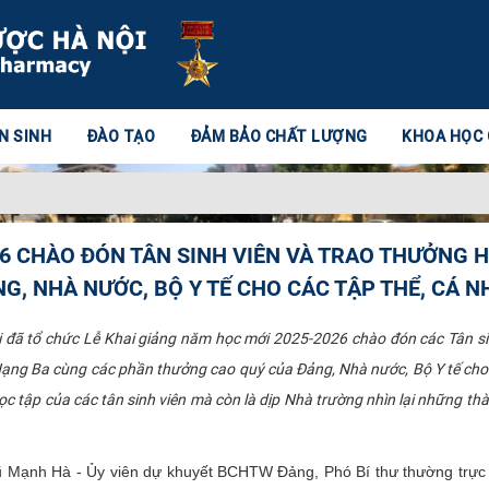
N SINH
ĐÀO TẠO
ĐẢM BẢO CHẤT LƯỢNG
KHOA HỌC
26 CHÀO ĐÓN TÂN SINH VIÊN VÀ TRAO THƯỞNG
, NHÀ NƯỚC, BỘ Y TẾ CHO CÁC TẬP THỂ, CÁ 
ã tổ chức Lễ Khai giảng năm học mới 2025-2026 chào đón các Tân sinh
g Ba cùng các phần thưởng cao quý của Đảng, Nhà nước, Bộ Y tế cho c
ọc tập của các tân sinh viên mà còn là dịp Nhà trường nhìn lại những t
ũ Mạnh Hà - Ủy viên dự khuyết BCHTW Đảng, Phó Bí thư thường trực 