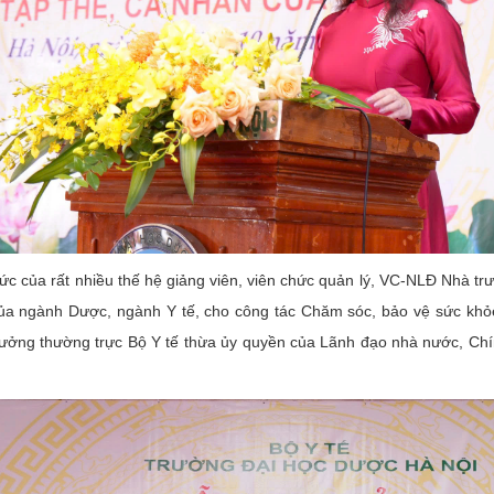
ức của rất nhiều thế hệ giảng viên, viên chức quản lý, VC-NLĐ Nhà t
ủa ngành Dược, ngành Y tế, cho công tác Chăm sóc, bảo vệ sức khỏe
ng thường trực Bộ Y tế thừa ủy quyền của Lãnh đạo nhà nước, Chính