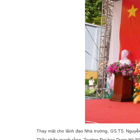
Thay mặt cho lãnh đạo Nhà trường, GS.TS. Nguyễn
Thầy nhấn mạnh rằng, Trường Đại học Dược Hà Nội k