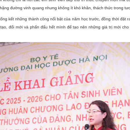
chặng đường vinh quang nhưng không ít khó khăn, thách thức trong tư
ổng kết những thành công nổi bật của năm học trước, đồng thời đặt r
ạo, đổi mới và phấn đấu hết mình để tạo nên những giá trị mới ch