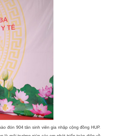
ào đón 904 tân sinh viên gia nhập cộng đồng HUP.
 là môi trường giúp các em phát triển toàn diện về