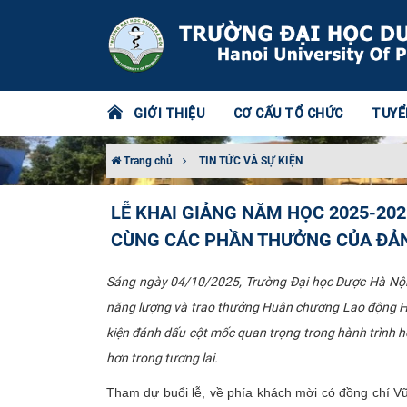
GIỚI THIỆU
CƠ CẤU TỔ CHỨC
TUYỂ
Trang chủ
TIN TỨC VÀ SỰ KIỆN
LỄ KHAI GIẢNG NĂM HỌC 2025-20
CÙNG CÁC PHẦN THƯỞNG CỦA ĐẢNG
Sáng ngày 04/10/2025, Trường Đại học Dược Hà Nội đ
năng lượng và trao thưởng Huân chương Lao động Hạn
kiện đánh dấu cột mốc quan trọng trong hành trình h
hơn trong tương lai.
Tham dự buổi lễ, về phía khách mời có đồng chí V