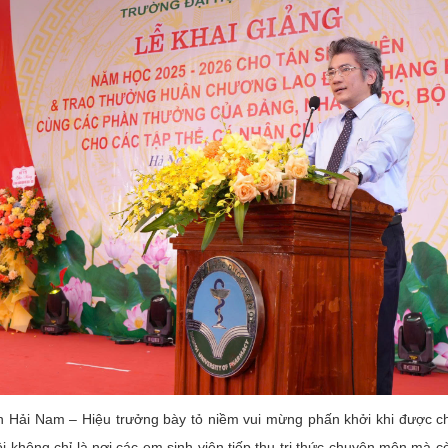
 Hải Nam – Hiệu trưởng bày tỏ niềm vui mừng phấn khởi khi được ch
hông chỉ là nơi các em sinh viên tiếp thu tri thức chuyên môn mà còn