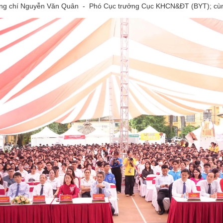
g chí Nguyễn Văn Quân - Phó Cục trưởng Cục KHCN&ĐT (BYT); cùng đạ