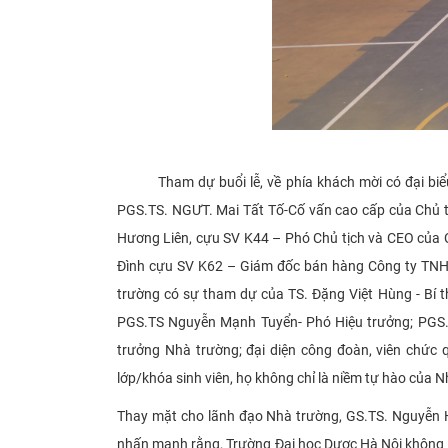
Tham dự buổi lễ, về phía khách mời có đại biểu B
PGS.TS. NGƯT. Mai Tất Tố-Cố vấn cao cấp của Chủ t
Hương Liên, cựu SV K44 – Phó Chủ tịch và CEO của
Đình cựu SV K62 – Giám đốc bán hàng Công ty TNHH
trường có sự tham dự của TS. Đặng Việt Hùng - Bí t
PGS.TS Nguyễn Mạnh Tuyển- Phó Hiệu trưởng; PGS.
trưởng Nhà trường; đại diện công đoàn, viên chức q
lớp/khóa sinh viên, họ không chỉ là niềm tự hào của
Thay mặt cho lãnh đạo Nhà trường, GS.TS. Nguyễn H
nhấn mạnh rằng, Trường Đại học Dược Hà Nội không chỉ