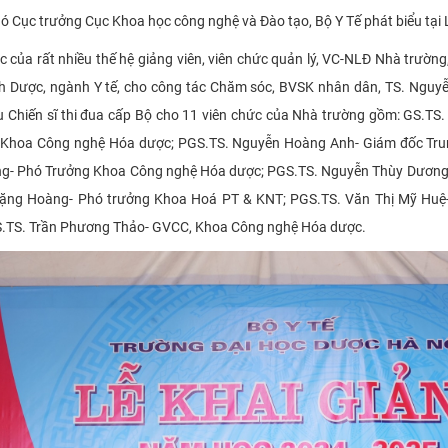
 Cục trưởng Cục Khoa học công nghệ và Đào tạo, Bộ Y Tế phát biểu tại
c của rất nhiều thế hệ giảng viên, viên chức quản lý, VC-NLĐ Nhà trườn
nh Dược, ngành Y tế, cho công tác Chăm sóc, BVSK nhân dân, TS. Ng
u Chiến sĩ thi đua cấp Bộ cho 11 viên chức của Nhà trường gồm: GS.T
g, Khoa Công nghệ Hóa dược; PGS.TS. Nguyễn Hoàng Anh- Giám đốc Tr
g- Phó Trưởng Khoa Công nghệ Hóa dược; PGS.TS. Nguyễn Thùy Dương- 
Đặng Hoàng- Phó trưởng Khoa Hoá PT & KNT; PGS.TS. Văn Thị Mỹ Huệ
S.TS. Trần Phương Thảo- GVCC, Khoa Công nghệ Hóa dược.