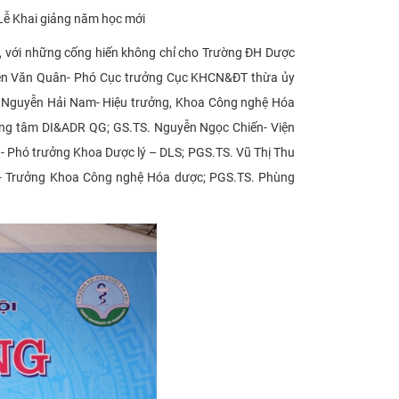
 Lễ Khai giảng năm học mới
g, với những cống hiến không chỉ cho Trường ĐH Dược
uyễn Văn Quân- Phó Cục trưởng Cục KHCN&ĐT thừa ủy
S. Nguyễn Hải Nam- Hiệu trưởng, Khoa Công nghệ Hóa
ung tâm DI&ADR QG; GS.TS. Nguyễn Ngọc Chiến- Viện
Phó trưởng Khoa Dược lý – DLS; PGS.TS. Vũ Thị Thu
- Trưởng Khoa Công nghệ Hóa dược; PGS.TS. Phùng