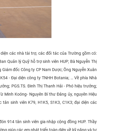
n các nhà tài trợ, các đối tác của Trường gồm có:
an Quản lý Quỹ hỗ trợ sinh viên HUP; Bà Nguyễn Thị
ổng Giám đốc Công ty CP Nam Dược; Ông Nguyễn Xuân
54 - Đại diện công ty TNHH Botania; … Về phía Nhà
ưởng; PGS.TS. Đinh Thị Thanh Hải - Phó hiệu trưởng;
ừ Minh Koóng- Nguyên Bí thư Đảng ủy, nguyên Hiệu
c tân sinh viên K79, H1K5, S1K3, C1K3; đại diện các
đón 914 tân sinh viên gia nhập cộng đồng HUP. Thầy
ờng giúp các em phát triển toàn diện về kỹ năng và tư