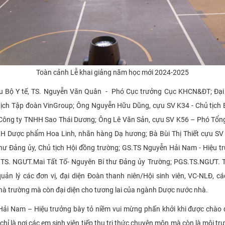
Toàn cảnh Lễ khai giảng năm học mới 2024-2025
ộ Y tế, TS. Nguyễn Văn Quân - Phó Cục trưởng Cục KHCN&ĐT; Đại diệ
ịch Tập đoàn VinGroup; Ông Nguyễn Hữu Dũng, cựu SV K34 - Chủ tịch B
 Công ty TNHH Sao Thái Dương; Ông Lê Văn Sản, cựu SV K56 – Phó T
 Dược phẩm Hoa Linh, nhãn hàng Dạ hương; Bà Bùi Thị Thiết cựu SV K
hư Đảng ủy, Chủ tịch Hội đồng trường; GS.TS Nguyễn Hải Nam - Hiệu tr
TS. NGƯT.Mai Tất Tố- Nguyên Bí thư Đảng ủy Trường; PGS.TS.NGƯT. T
uản lý các đơn vị, đại diện Đoàn thanh niên/Hội sinh viên, VC-NLĐ, cá
 Nhà trường mà còn đại diện cho tương lai của ngành Dược nước nhà.
ải Nam – Hiệu trưởng bày tỏ niềm vui mừng phấn khởi khi được chào 
 là nơi các em sinh viên tiếp thu tri thức chuyên môn mà còn là môi trư