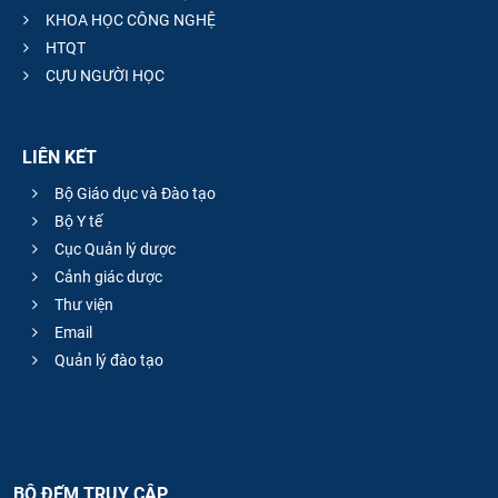
KHOA HỌC CÔNG NGHỆ
HTQT
CỰU NGƯỜI HỌC
LIÊN KẾT
Bộ Giáo dục và Đào tạo
Bộ Y tế
Cục Quản lý dược
Cảnh giác dược
Thư viện
Email
Quản lý đào tạo
BỘ ĐẾM TRUY CẬP