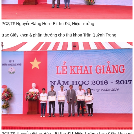
PGS,TS Nguyễn Đăng Hòa - Bí thư ĐU, Hiệu trưởng
trao Giấy k
hen & phần thưởng cho
thủ khoa
Trần Quỳnh Trang
PGS,TS Nguyễn Đăng Hòa - Bí thư ĐU, Hiệu trưởng trao Giấy khen và