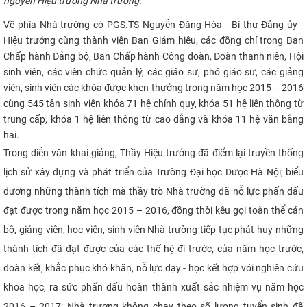
nguyên Hiệu trưởng Nhà trường.​​​​
CỰU NGƯỜI HỌC
Về phía Nhà trường có PGS.TS Nguyễn Đăng Hòa - Bí thư Đảng ủy -
Hiệu trưởng cùng thành viên Ban Giám hiệu, các đồng chí trong Ban
Chấp hành Đảng bộ, Ban Chấp hành Công đoàn, Đoàn thanh niên, Hội
sinh viên, các viên chức quản lý, các giáo sư, phó giáo sư, các giảng
viên, sinh viên các khóa được khen thưởng trong năm học 2015 – 2016
cùng 545 tân sinh viên khóa 71 hệ chính quy, khóa 51 hệ liên thông từ
trung cấp, khóa 1 hệ liên thông từ cao đẳng và khóa 11 hệ văn bằng
hai.
Trong diễn văn khai giảng, Thầy Hiệu trưởng
đã điểm lại truyền thống
lịch sử
xây dựng và phát triển
của Trường Đại học Dược Hà Nội
; biểu
dương những thành tích mà thầy trò Nhà trường đã nỗ lực phấn đấu
đạt được trong năm học 2015 – 2016, đồng thời kêu gọi toàn thể cán
bộ, giảng viên, học viên, sinh viên Nhà trường tiếp tục phát huy những
thành tích đã đạt được của các thế hệ đi trước, của năm học trước,
đoàn kết, khắc phục khó khăn, nỗ lực dạy - học kết hợp với nghiên cứu
khoa học, ra sức phấn đấu hoàn thành xuất sắc nhiệm vụ năm học
2016 – 2017; Nhà trương không chạy theo số lượng tuyển sinh đã