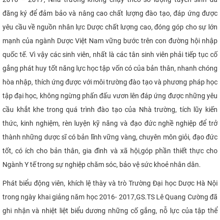
đăng ký để đảm bảo và nâng cao chất lượng đào tạo, đáp ứng được
yêu cầu về nguồn nhân lực Dược chất lượng cao, đóng góp cho sự lớn
mạnh của ngành Dược Việt Nam vững bước trên con đường hội nhập
quốc tế. Vì vậy các sinh viên, nhất là các tân sinh viên phải tiếp tục cố
gắng phát huy tốt năng lực học tập vốn có của bản thân, nhanh chóng
hòa nhập, thích ứng được với môi trường đào tạo và phương pháp học
tập đại học, không ngừng phấn đấu vươn lên đáp ứng được những yêu
cầu khắt khe trong quá trình đào tạo của Nhà trường, tích lũy kiến
thức, kinh nghiệm, rèn luyện kỹ năng và đạo đức nghề nghiệp để trở
thành những dược sĩ có bản lĩnh vững vàng, chuyên môn giỏi, đạo đức
tốt, có ích cho bản thân, gia đình và xã hội,góp phần thiết thực cho
Ngành Y tế trong sự nghiệp chăm sóc, bảo vệ sức khoẻ nhân dân.
Phát biểu động viên, khích lệ thày và trò Trường Đại học Dược Hà Nội
trong ngày khai giảng năm học 2016- 2017,
GS.TS Lê Quang Cường đã
ghi nhận và nhiệt liệt biểu dương những cố gắng, nỗ lực của tập thể