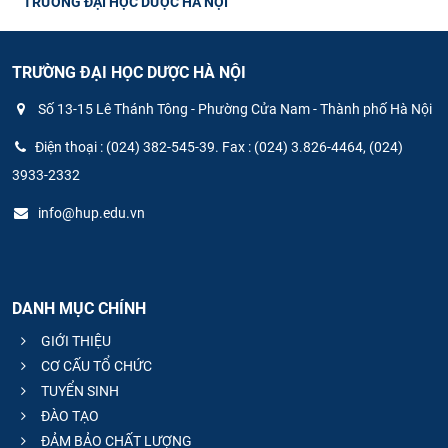
TRƯỜNG ĐẠI HỌC DƯỢC HÀ NỘI
TRƯỜNG ĐẠI HỌC DƯỢC HÀ NỘI
Số 13-15 Lê Thánh Tông - Phường Cửa Nam - Thành phố Hà Nội
Điện thoại : (024) 382-545-39. Fax : (024) 3.826-4464, (024)
3933-2332
info@hup.edu.vn
DANH MỤC CHÍNH
GIỚI THIỆU
CƠ CẤU TỔ CHỨC
TUYỂN SINH
ĐÀO TẠO
ĐẢM BẢO CHẤT LƯỢNG