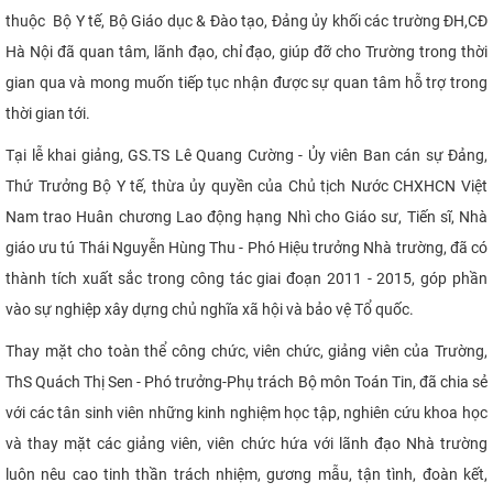
thuộc Bộ Y tế, Bộ Giáo dục & Đào tạo, Đảng ủy khối các trường ĐH,CĐ
Hà Nội đã quan tâm, lãnh đạo, chỉ đạo, giúp đỡ cho Trường trong thời
gian qua và mong muốn tiếp tục nhận được sự quan tâm hỗ trợ trong
thời gian tới.
Tại lễ khai giảng,
GS.TS Lê Quang Cường - Ủy viên Ban cán sự Đảng,
Thứ Trưởng
Bộ Y tế, thừa ủy quyền của Chủ tịch Nước CHXHCN Việt
Nam trao Huân chương Lao động hạng Nhì cho Giáo sư, Tiến sĩ, Nhà
giáo ưu tú Thái Nguyễn Hùng Thu - Phó Hiệu trưởng Nhà trường, đã có
thành tích xuất sắc trong công tác giai đoạn 2011 - 2015, góp phần
vào sự nghiệp xây dựng chủ nghĩa xã hội và bảo vệ Tổ quốc.
T
hay mặt cho toàn thể công chức, viên chức, giảng viên của Trường,
ThS Quách Thị Sen - Phó trưởng-Phụ trách Bộ môn Toán Tin, đã chia sẻ
với các tân sinh viên những kinh nghiệm học tập, nghiên cứu khoa học
và thay mặt các giảng viên, viên chức hứa với lãnh đạo Nhà trường
luôn nêu cao tinh thần trách nhiệm, gương mẫu, tận tình, đoàn kết,