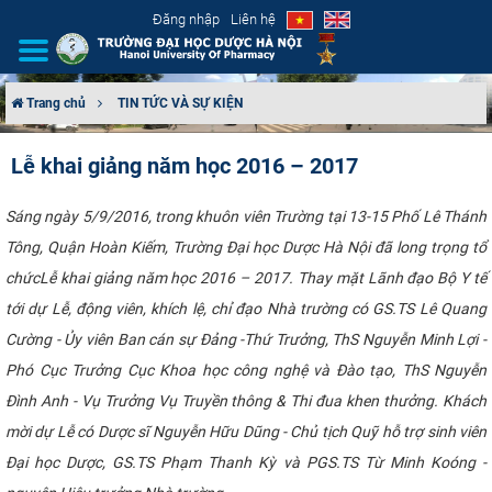
Đăng nhập
Liên hệ
Trang chủ
TIN TỨC VÀ SỰ KIỆN
GIỚI THIỆU
Lễ khai giảng năm học 2016 – 2017
CƠ CẤU TỔ CHỨC
Sáng ngày 5/9/2016, trong khuôn viên Trường tại 13-15 Phố Lê Thánh
Tông, Quận Hoàn Kiếm, Trường Đại học Dược Hà Nội đã long trọng tổ
TUYỂN SINH
chứcLễ khai giảng năm học 2016 – 2017.​​​ Thay mặt Lãnh đạo Bộ Y tế
ĐÀO TẠO
tới dự Lễ, động viên, khích lệ, chỉ đạo Nhà trường có GS.TS Lê Quang
Cường - Ủy viên Ban cán sự Đảng -Thứ Trưởng, ThS Nguyễn Minh Lợi -
ĐẢM BẢO CHẤT LƯỢNG
Phó Cục Trưởng Cục Khoa học công nghệ và Đào tạo, ThS Nguyễn
Đình Anh - Vụ Trưởng Vụ Truyền thông & Thi đua khen thưởng. Khách
KHOA HỌC CÔNG NGHỆ
mời dự Lễ có Dược sĩ Nguyễn Hữu Dũng - Chủ tịch Quỹ hỗ trợ sinh viên
Đại học Dược, GS.TS Phạm Thanh Kỳ và PGS.TS Từ Minh Koóng -
HTQT