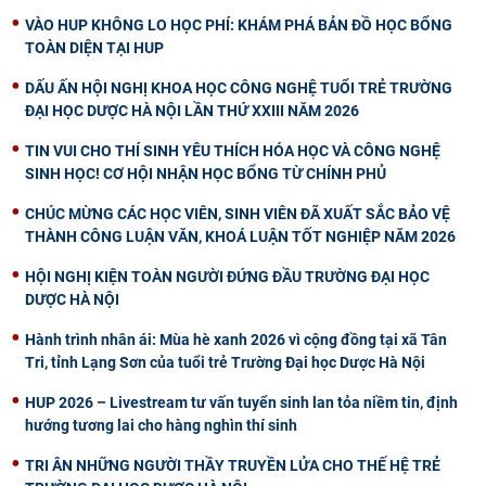
VÀO HUP KHÔNG LO HỌC PHÍ: KHÁM PHÁ BẢN ĐỒ HỌC BỔNG
TOÀN DIỆN TẠI HUP
DẤU ẤN HỘI NGHỊ KHOA HỌC CÔNG NGHỆ TUỔI TRẺ TRƯỜNG
ĐẠI HỌC DƯỢC HÀ NỘI LẦN THỨ XXIII NĂM 2026
TIN VUI CHO THÍ SINH YÊU THÍCH HÓA HỌC VÀ CÔNG NGHỆ
SINH HỌC! CƠ HỘI NHẬN HỌC BỔNG TỪ CHÍNH PHỦ
CHÚC MỪNG CÁC HỌC VIÊN, SINH VIÊN ĐÃ XUẤT SẮC BẢO VỆ
THÀNH CÔNG LUẬN VĂN, KHOÁ LUẬN TỐT NGHIỆP NĂM 2026
HỘI NGHỊ KIỆN TOÀN NGƯỜI ĐỨNG ĐẦU TRƯỜNG ĐẠI HỌC
DƯỢC HÀ NỘI
Hành trình nhân ái: Mùa hè xanh 2026 vì cộng đồng tại xã Tân
Tri, tỉnh Lạng Sơn của tuổi trẻ Trường Đại học Dược Hà Nội
HUP 2026 – Livestream tư vấn tuyển sinh lan tỏa niềm tin, định
hướng tương lai cho hàng nghìn thí sinh
TRI ÂN NHỮNG NGƯỜI THẦY TRUYỀN LỬA CHO THẾ HỆ TRẺ