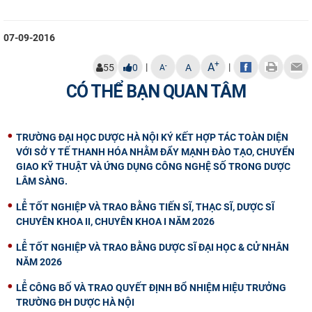
07-09-2016
+
A
|
|
-
55
0
A
A
CÓ THỂ BẠN QUAN TÂM
TRƯỜNG ĐẠI HỌC DƯỢC HÀ NỘI KÝ KẾT HỢP TÁC TOÀN DIỆN
VỚI SỞ Y TẾ THANH HÓA NHẰM ĐẨY MẠNH ĐÀO TẠO, CHUYỂN
GIAO KỸ THUẬT VÀ ỨNG DỤNG CÔNG NGHỆ SỐ TRONG DƯỢC
LÂM SÀNG.
LỄ TỐT NGHIỆP VÀ TRAO BẰNG TIẾN SĨ, THẠC SĨ, DƯỢC SĨ
CHUYÊN KHOA II, CHUYÊN KHOA I NĂM 2026
LỄ TỐT NGHIỆP VÀ TRAO BẰNG DƯỢC SĨ ĐẠI HỌC & CỬ NHÂN
NĂM 2026
LỄ CÔNG BỐ VÀ TRAO QUYẾT ĐỊNH BỔ NHIỆM HIỆU TRƯỞNG
TRƯỜNG ĐH DƯỢC HÀ NỘI