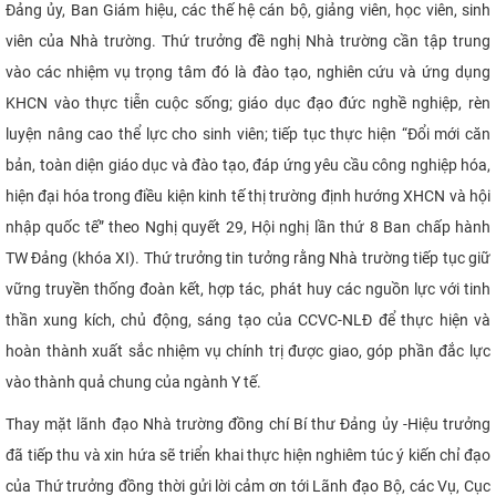
Đảng ủy, Ban Giám hiệu, các thế hệ cán bộ, giảng viên, học viên, sinh
viên của Nhà trường. Thứ trưởng đề nghị Nhà trường cần tập trung
vào các nhiệm vụ trọng tâm đó là đào tạo, nghiên cứu và ứng dụng
KHCN vào thực tiễn cuộc sống; giáo dục đạo đức nghề nghiệp, rèn
luyện nâng cao thể lực cho sinh viên; tiếp tục thực hiện “Đổi mới căn
bản, toàn diện giáo dục và đào tạo, đáp ứng yêu cầu công nghiệp hóa,
hiện đại hóa trong điều kiện kinh tế thị trường định hướng XHCN và hội
nhập quốc tế” theo Nghị quyết 29, Hội nghị lần thứ 8 Ban chấp hành
TW Đảng (khóa XI). Thứ trưởng tin tưởng rằng Nhà trường tiếp tục giữ
vững truyền thống đoàn kết, hợp tác, phát huy các nguồn lực với tinh
thần xung kích, chủ động, sáng tạo của CCVC-NLĐ
để thực hiện và
hoàn thành xuất sắc nhiệm vụ chính trị được giao, góp phần đắc lực
vào thành quả chung của ngành Y tế.
Thay mặt lãnh đạo Nhà trường đồng chí Bí thư Đảng ủy -Hiệu trưởng
đã tiếp thu và xin hứa sẽ triển khai thực hiện nghiêm túc ý kiến chỉ đạo
của Thứ trưởng đồng thời gửi lời cảm ơn tới Lãnh đạo Bộ, các Vụ, Cục