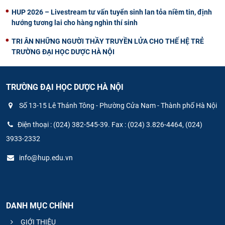
HUP 2026 – Livestream tư vấn tuyển sinh lan tỏa niềm tin, định
hướng tương lai cho hàng nghìn thí sinh
TRI ÂN NHỮNG NGƯỜI THẦY TRUYỀN LỬA CHO THẾ HỆ TRẺ
TRƯỜNG ĐẠI HỌC DƯỢC HÀ NỘI
TRƯỜNG ĐẠI HỌC DƯỢC HÀ NỘI
Số 13-15 Lê Thánh Tông - Phường Cửa Nam - Thành phố Hà Nội
Điện thoại : (024) 382-545-39. Fax : (024) 3.826-4464, (024)
3933-2332
info@hup.edu.vn
DANH MỤC CHÍNH
GIỚI THIỆU