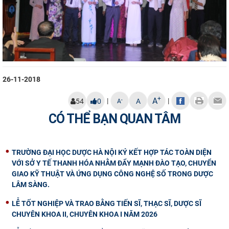
26-11-2018
+
A
|
|
-
54
0
A
A
CÓ THỂ BẠN QUAN TÂM
TRƯỜNG ĐẠI HỌC DƯỢC HÀ NỘI KÝ KẾT HỢP TÁC TOÀN DIỆN
VỚI SỞ Y TẾ THANH HÓA NHẰM ĐẨY MẠNH ĐÀO TẠO, CHUYỂN
GIAO KỸ THUẬT VÀ ỨNG DỤNG CÔNG NGHỆ SỐ TRONG DƯỢC
LÂM SÀNG.
LỄ TỐT NGHIỆP VÀ TRAO BẰNG TIẾN SĨ, THẠC SĨ, DƯỢC SĨ
CHUYÊN KHOA II, CHUYÊN KHOA I NĂM 2026