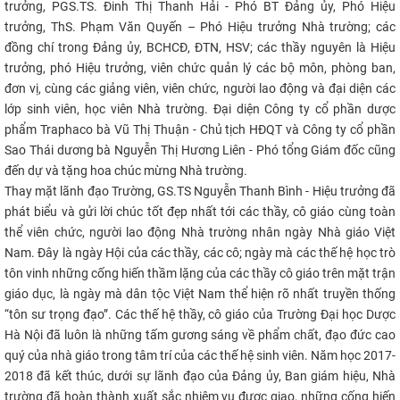
trưởng, PGS.TS. Đinh Thị Thanh Hải - Phó BT Đảng ủy, Phó Hiệu
CỰU NGƯỜI HỌC
trưởng, ThS. Phạm Văn Quyến – Phó Hiệu trưởng Nhà trường; các
đồng chí trong Đảng ủy, BCHCĐ, ĐTN, HSV; các thầy nguyên là Hiệu
trưởng, phó Hiệu trưởng, viên chức quản lý các bộ môn, phòng ban,
đơn vị, cùng các giảng viên, viên chức, người lao động và đại diện các
lớp sinh viên, học viên Nhà trường. Đại diện Công ty cổ phần dược
phẩm Traphaco bà Vũ Thị Thuận - Chủ tịch HĐQT và Công ty cổ phần
Sao Thái dương bà Nguyễn Thị Hương Liên - Phó tổng Giám đốc cũng
đến dự và tặng hoa chúc mừng Nhà trường.
Thay mặt lãnh đạo Trường, GS.TS Nguyễn Thanh Bình - Hiệu trưởng đã
phát biểu và gửi lời chúc tốt đẹp nhất tới các thầy, cô giáo cùng toàn
thể viên chức, người lao động Nhà trường nhân ngày Nhà giáo Việt
Nam. Đây là ngày Hội của các thầy, các cô; ngày mà các thế hệ học trò
tôn vinh những cống hiến thầm lặng của các thầy cô giáo trên mặt trận
giáo dục, là ngày mà dân tộc Việt Nam thể hiện rõ nhất truyền thống
“tôn sư trọng đạo”. Các thế hệ thầy, cô giáo của Trường Đại học Dược
Hà Nội đã luôn là những tấm gương sáng về phẩm chất, đạo đức cao
quý của nhà giáo trong tâm trí của các thế hệ sinh viên. Năm học 2017-
2018 đã kết thúc, dưới sự lãnh đạo của Đảng ủy, Ban giám hiệu, Nhà
trường đã hoàn thành xuất sắc nhiệm vụ được giao, những cống hiến