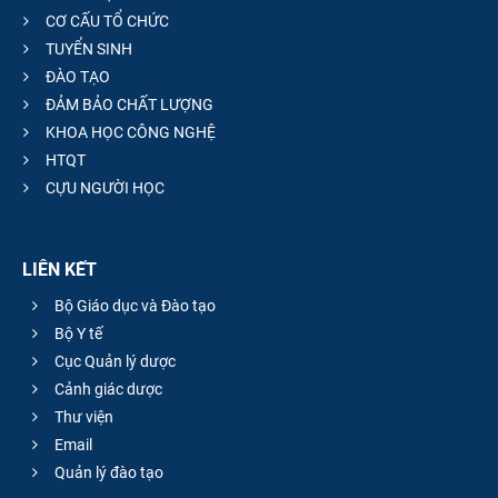
CƠ CẤU TỔ CHỨC
TUYỂN SINH
ĐÀO TẠO
ĐẢM BẢO CHẤT LƯỢNG
KHOA HỌC CÔNG NGHỆ
HTQT
CỰU NGƯỜI HỌC
LIÊN KẾT
Bộ Giáo dục và Đào tạo
Bộ Y tế
Cục Quản lý dược
Cảnh giác dược
Thư viện
Email
Quản lý đào tạo