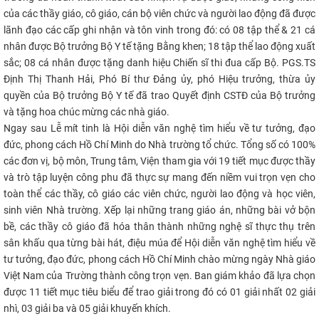
của các thầy giáo, cô giáo, cán bộ viên chức và người lao động đã được
lãnh đạo các cấp ghi nhận và tôn vinh trong đó: có 08 tập thể & 21 cá
nhân được Bộ trưởng Bộ Y tế tặng Bằng khen; 18 tập thể lao động xuất
sắc; 08 cá nhân được tặng danh hiệu Chiến sĩ thi đua cấp Bộ. PGS.TS
Định Thị Thanh Hải, Phó Bí thư Đảng ủy, phó Hiệu trưởng, thừa ủy
quyền của Bộ trưởng Bộ Y tế đã trao Quyết định CSTĐ của Bộ trưởng
và tặng hoa chúc mừng các nhà giáo.
Ngay sau Lễ mít tinh là Hội diễn văn nghệ tìm hiểu về tư tưởng, đạo
đức, phong cách Hồ Chí Minh do Nhà trường tổ chức. Tổng số có 100%
các đơn vị, bộ môn, Trung tâm, Viện tham gia với 19 tiết mục được thầy
và trò tập luyện công phu đã thực sự mang đến niềm vui trọn vẹn cho
toàn thể các thầy, cô giáo các viên chức, người lao động và học viên,
sinh viên Nhà trường. Xếp lại những trang giáo án, những bài vở bộn
bề, các thầy cô giáo đã hóa thân thành những nghệ sĩ thực thụ trên
sân khấu qua từng bài hát, điệu múa để Hội diễn văn nghệ tìm hiểu về
tư tưởng, đạo đức, phong cách Hồ Chí Minh chào mừng ngày Nhà giáo
Việt Nam của Trường thành công trọn vẹn. Ban giám khảo đã lựa chọn
được 11 tiết mục tiêu biểu để trao giải trong đó có 01 giải nhất 02 giải
nhì, 03 giải ba và 05 giải khuyến khích.