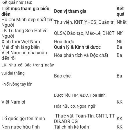
Kết quả như sau:
Tiết mục tham gia biểu
Kết
Đơn vị tham gia
diễn
quả
Hồ Chí Minh đẹp nhất tên
Thư viện, KNT, YHCS, Quản trị
Nhất
Người
LK Từ làng Sen-Hát về
QLSV, Đào tạo, Mác-Lê, DHCT
Nhì
Người
Xinh tươi Việt Nam
​Hóa dược
​Nhì
Mái đình làng biển
Quản lý & Kinh tế dược
​Ba
Việt Nam ơi mùa xuân
​Hóa phân tích và Độc chất
​Ba
đến rồi
LK Như có Bác trong ngày
vui đại thắng
​Bào chế
​Ba
-Nối vòng tay lớn
Dược liệu, HPT&ĐC, Hóa sinh,
Việt Nam ơi
​KK
Hóa hữu cơ, Ngoại ngữ
​
Thực vật, Toán-Tin, CNTT,
TT
Tổ quốc gọi tên mình
​KK
DI&ADR QG
Non nước hữu tình
Tài chính kế toán
​KK