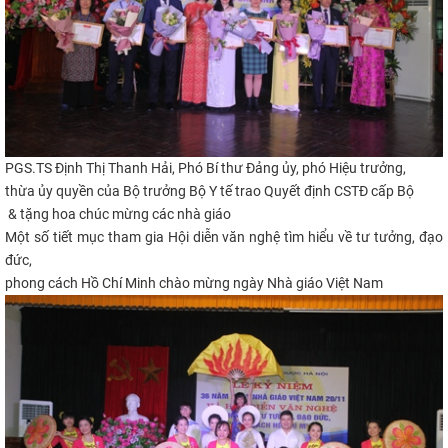
PGS.TS Định Thị Thanh Hải, Phó Bí thư Đảng ủy, phó Hiệu trưởng,
thừa ủy quyền của Bộ trưởng Bộ Y tế trao Quyết định CSTĐ cấp Bộ
& tặng hoa chúc mừng các nhà giáo
Một số tiết mục tham gia Hội diễn văn nghệ tìm hiểu về tư tưởng, đạo
đức,
phong cách Hồ Chí Minh chào mừng ngày Nhà giáo Việt Nam