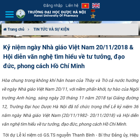
Đăng nhập
Liên hệ
Trang chủ
TIN TỨC VÀ SỰ KIỆN
GIỚI THIỆU
Kỷ niệm ngày Nhà giáo Việt Nam 20/11/2018 &
Hội diễn văn nghệ tìm hiểu về tư tưởng, đạo
CƠ CẤU TỔ CHỨC
đức, phong cách Hồ Chí Minh
TUYỂN SINH
Hòa chung trong không khí hân hoan của Thày và Trò cả nước hướng
ĐÀO TẠO
về ngày Nhà giáo Việt Nam 20/11, với niềm phấn khởi, tự hào của Ngôi
trường Anh hùng, sáng ngày 20 tháng 11 năm 2018 tại Giảng đường
ĐẢM BẢO CHẤT LƯỢNG
12, Trường Đại học Dược Hà Nội đã tổ chức trọng thể Lễ kỷ niệm 36
năm ngày Nhà giáo Việt Nam (20/11/1982- 20/11/2018) và Hội diễn
KHOA HỌC CÔNG NGHỆ
văn nghệ tìm hiểu về tư tưởng, đạo đức, phong cách Hồ Chí Minh.​
HTQT
Tới dự Lễ kỉ niệm có GS.TS nguyễn Thanh Bình - Bí thư Đảng ủy, Hiệu