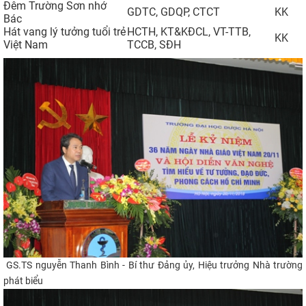
Đêm Trường Sơn nhớ
GDTC, GDQP, CTCT
​KK
Bác
Hát vang lý tưởng tuổi trẻ
HCTH, KT&KĐCL, VT-TTB,
​KK
Việt Nam
TCCB, SĐH
GS.TS nguyễn Thanh Bình - Bí thư Đảng ủy, Hiệu trưởng Nhà trường
phát biểu