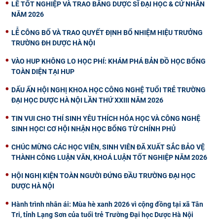
LỄ TỐT NGHIỆP VÀ TRAO BẰNG DƯỢC SĨ ĐẠI HỌC & CỬ NHÂN
NĂM 2026
LỄ CÔNG BỐ VÀ TRAO QUYẾT ĐỊNH BỔ NHIỆM HIỆU TRƯỞNG
TRƯỜNG ĐH DƯỢC HÀ NỘI
VÀO HUP KHÔNG LO HỌC PHÍ: KHÁM PHÁ BẢN ĐỒ HỌC BỔNG
TOÀN DIỆN TẠI HUP
DẤU ẤN HỘI NGHỊ KHOA HỌC CÔNG NGHỆ TUỔI TRẺ TRƯỜNG
ĐẠI HỌC DƯỢC HÀ NỘI LẦN THỨ XXIII NĂM 2026
TIN VUI CHO THÍ SINH YÊU THÍCH HÓA HỌC VÀ CÔNG NGHỆ
SINH HỌC! CƠ HỘI NHẬN HỌC BỔNG TỪ CHÍNH PHỦ
CHÚC MỪNG CÁC HỌC VIÊN, SINH VIÊN ĐÃ XUẤT SẮC BẢO VỆ
THÀNH CÔNG LUẬN VĂN, KHOÁ LUẬN TỐT NGHIỆP NĂM 2026
HỘI NGHỊ KIỆN TOÀN NGƯỜI ĐỨNG ĐẦU TRƯỜNG ĐẠI HỌC
DƯỢC HÀ NỘI
Hành trình nhân ái: Mùa hè xanh 2026 vì cộng đồng tại xã Tân
Tri, tỉnh Lạng Sơn của tuổi trẻ Trường Đại học Dược Hà Nội