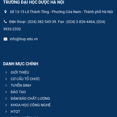
TRƯỜNG ĐẠI HỌC DƯỢC HÀ NỘI
Số 13-15 Lê Thánh Tông - Phường Cửa Nam - Thành phố Hà Nội
Điện thoại : (024) 382-545-39. Fax : (024) 3.826-4464, (024)
3933-2332
info@hup.edu.vn
DANH MỤC CHÍNH
GIỚI THIỆU
CƠ CẤU TỔ CHỨC
TUYỂN SINH
ĐÀO TẠO
ĐẢM BẢO CHẤT LƯỢNG
KHOA HỌC CÔNG NGHỆ
HTQT