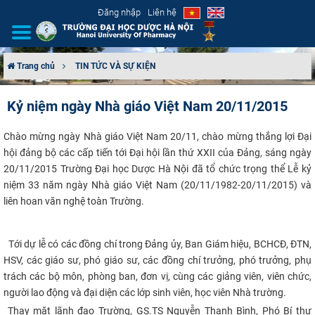
Đăng nhập
Liên hệ
Trang chủ
TIN TỨC VÀ SỰ KIỆN
GIỚI THIỆU
Kỷ niệm ngày Nhà giáo Việt Nam 20/11/2015
CƠ CẤU TỔ CHỨC
Chào mừng ngày Nhà giáo Việt Nam 20/11, chào mừng thắng lợi Đại
hội đảng bộ các cấp tiến tới Đại hội lần thứ XXII của Đảng, sáng ngày
TUYỂN SINH
20/11/2015 Trường Đại học Dược Hà Nội đã tổ chức trọng thể Lễ kỷ
niệm 33 năm ngày Nhà giáo Việt Nam (20/11/1982-20/11/2015) và
ĐÀO TẠO
liên hoan văn nghệ toàn Trường.
ĐẢM BẢO CHẤT LƯỢNG
​
Tới dự lễ có các đồng chí trong Đảng ủy, Ban Giám hiệu, BCHCĐ, ĐTN,
HSV, các giáo sư, phó giáo sư, các đồng chí trưởng, phó trưởng, phụ
KHOA HỌC CÔNG NGHỆ
trách các bộ môn, phòng ban, đơn vị, cùng các giảng viên, viên chức,
người lao động và đại diện các lớp sinh viên, học viên Nhà trường.
HTQT
​ T
hay mặt lãnh đạo Trường, GS.TS Nguyễn Thanh Bình, Phó Bí thư