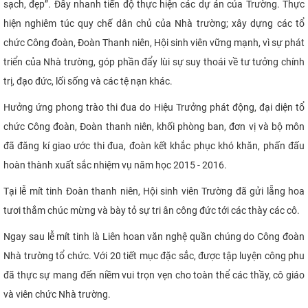
sạch, đẹp”. Đẩy nhanh tiến độ thực hiện các dự án của Trường. Thực
hiện nghiêm túc quy chế dân chủ của Nhà trường; xây dựng các tổ
chức Công đoàn, Đoàn Thanh niên, Hội sinh viên vững mạnh, vì sự phát
triển của Nhà trường,
góp phần đẩy lùi sự suy thoái về tư tưởng chính
trị, đạo đức, lối sống và các tệ nạn khác.
Hưởng ứng phong trào thi đua do Hiệu Trưởng phát động, đại diện tổ
chức Công đoàn, Đoàn thanh niên, khối phòng ban, đơn vị và bộ môn
đã đăng kí giao ước thi đua, đoàn kết khắc phục khó khăn, phấn đấu
hoàn thành xuất sắc nh
iệm vụ năm học 2015 - 2016.
Tại lễ mít tinh Đoàn thanh niên, Hội sinh viên Trường đã gửi lẵng hoa
tươi thắm chúc mừng và bày tỏ sự tri ân công đức tới các thày các cô.
Ngay sau lễ mít tinh là Liên hoan văn nghệ quần chúng do Công đoàn
Nhà trường tổ chức. Với 20 tiết mục đặc sắc, được tập luyện công phu
đã thực sự mang đến niềm vui trọn vẹn cho toàn thể các thầy, cô giáo
và viên chức Nhà trường.