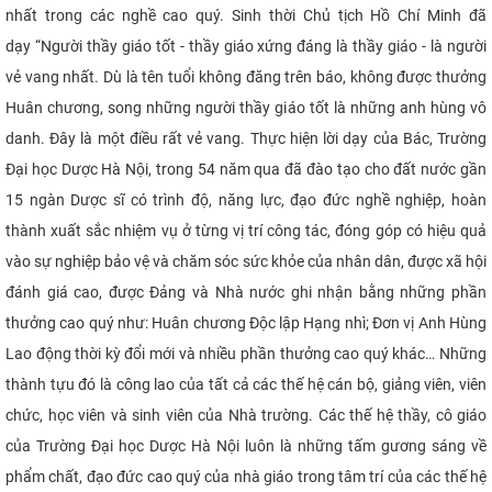
nhất trong các nghề cao quý. Sinh thời Chủ tịch Hồ Chí Minh đã
dạy “Người thầy giáo tốt - thầy giáo xứng đáng là thầy giáo - là người
vẻ vang nhất. Dù là tên tuổi không đăng trên báo, không được thưởng
Huân chương, song những người thầy giáo tốt là những anh hùng vô
danh. Đây là một điều rất vẻ vang. Thực hiện lời dạy của Bác, Trường
Đại học Dược Hà Nội, trong 54 năm qua đã đào tạo cho đất nước gần
15 ngàn Dược sĩ có trình độ, năng lực, đạo đức nghề nghiệp, hoàn
thành xuất sắc nhiệm vụ ở từng vị trí công tác, đóng góp có hiệu quả
vào sự nghiệp bảo vệ và chăm sóc sức khỏe của nhân dân, được xã hội
đánh giá cao, được Đảng v
à Nhà nước ghi nhận bằng những phần
thưởng cao quý như: Huân chương Độc lập Hạng nhì; Đơn vị Anh Hùng
Lao động thời kỳ đổi mới và nhiều phần thưởng cao quý khác… Những
thành tựu đó là công lao của tất cả các thế hệ cán bộ, giảng viên, viên
chức, học viên và sinh viên của Nhà trường. Các thế hệ thầy, cô giáo
của Trường Đại học Dược Hà Nội luôn là những tấm gương sáng về
phẩm chất, đạo đức cao quý của nhà giáo trong tâm trí của các thế hệ