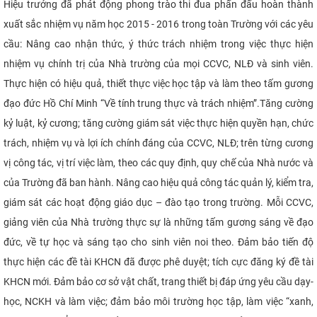
Hiệu trưởng đã phát động phong trào thi đua
phấn đấu hoàn thành
xuất sắc nhiệm vụ năm học 2015 - 2016 trong toàn Trường với các yêu
cầu: Nâng cao nhận thức, ý thức trách nhiệm trong việc thực hiện
nhiệm vụ chính trị của Nhà trường của mọi CCVC, NLĐ và sinh viên.
Thực hiện có hiệu quả, thiết thực việc học tập và làm theo tấm gương
đạo đức Hồ Chí Minh “V
ề tính trung thực và trách nhiệm”.
Tăng cường
kỷ luật, kỷ cương; tăng cường giám sát việc thực hiện quyền hạn, chức
trách, nhiệm vụ và lợi ích chính đáng của CCVC, NLĐ; trên từng cương
vị công tác, vị trí việc làm, theo các quy định, quy chế của Nhà nước và
của Trường đã ban hành. Nâng cao hiệu quả công tác quản lý, kiểm tra,
giám sát các hoạt động giáo dục – đào tạo trong trường. Mỗi CCVC,
giảng viên của Nhà trường thực sự là những tấm gương sáng
về đạo
đức, về tự học và sáng tạo
cho sinh viên noi theo. Đảm bảo tiến độ
thực hiện các đề tài KHCN đã được phê duyệt; tích cực đăng ký đề tài
KHCN mới. Đảm bảo cơ sở vật chất, trang thiết bị đáp ứng yêu cầu dạy-
học, NCKH và làm việc; đảm bảo môi trường học tập, làm việc “xanh,