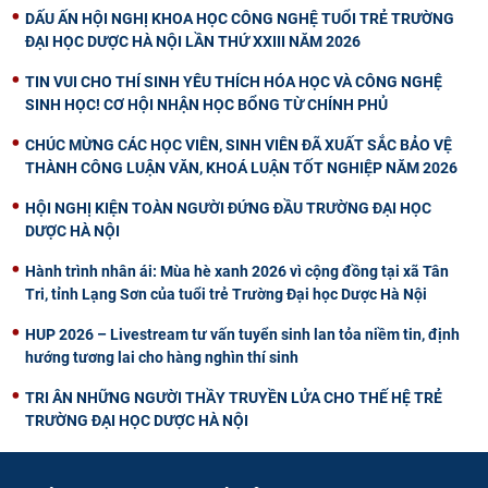
DẤU ẤN HỘI NGHỊ KHOA HỌC CÔNG NGHỆ TUỔI TRẺ TRƯỜNG
ĐẠI HỌC DƯỢC HÀ NỘI LẦN THỨ XXIII NĂM 2026
TIN VUI CHO THÍ SINH YÊU THÍCH HÓA HỌC VÀ CÔNG NGHỆ
SINH HỌC! CƠ HỘI NHẬN HỌC BỔNG TỪ CHÍNH PHỦ
CHÚC MỪNG CÁC HỌC VIÊN, SINH VIÊN ĐÃ XUẤT SẮC BẢO VỆ
THÀNH CÔNG LUẬN VĂN, KHOÁ LUẬN TỐT NGHIỆP NĂM 2026
HỘI NGHỊ KIỆN TOÀN NGƯỜI ĐỨNG ĐẦU TRƯỜNG ĐẠI HỌC
DƯỢC HÀ NỘI
Hành trình nhân ái: Mùa hè xanh 2026 vì cộng đồng tại xã Tân
Tri, tỉnh Lạng Sơn của tuổi trẻ Trường Đại học Dược Hà Nội
HUP 2026 – Livestream tư vấn tuyển sinh lan tỏa niềm tin, định
hướng tương lai cho hàng nghìn thí sinh
TRI ÂN NHỮNG NGƯỜI THẦY TRUYỀN LỬA CHO THẾ HỆ TRẺ
TRƯỜNG ĐẠI HỌC DƯỢC HÀ NỘI