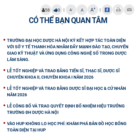
+
A
|
|
-
58
0
A
A
CÓ THỂ BẠN QUAN TÂM
TRƯỜNG ĐẠI HỌC DƯỢC HÀ NỘI KÝ KẾT HỢP TÁC TOÀN DIỆN
VỚI SỞ Y TẾ THANH HÓA NHẰM ĐẨY MẠNH ĐÀO TẠO, CHUYỂN
GIAO KỸ THUẬT VÀ ỨNG DỤNG CÔNG NGHỆ SỐ TRONG DƯỢC
LÂM SÀNG.
LỄ TỐT NGHIỆP VÀ TRAO BẰNG TIẾN SĨ, THẠC SĨ, DƯỢC SĨ
CHUYÊN KHOA II, CHUYÊN KHOA I NĂM 2026
LỄ TỐT NGHIỆP VÀ TRAO BẰNG DƯỢC SĨ ĐẠI HỌC & CỬ NHÂN
NĂM 2026
LỄ CÔNG BỐ VÀ TRAO QUYẾT ĐỊNH BỔ NHIỆM HIỆU TRƯỞNG
TRƯỜNG ĐH DƯỢC HÀ NỘI
VÀO HUP KHÔNG LO HỌC PHÍ: KHÁM PHÁ BẢN ĐỒ HỌC BỔNG
TOÀN DIỆN TẠI HUP