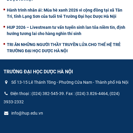
Hành trình nhân ái: Mùa hè xanh 2026 vì cộng đồng tại xã Tân
Tri, tỉnh Lạng Sơn của tuổi trẻ Trường Đại học Dược Hà Nội
HUP 2026 – Livestream tư vấn tuyển sinh lan tỏa niềm tin, định
hướng tương lai cho hàng nghìn thí sinh
TRI ÂN NHỮNG NGƯỜI THẦY TRUYỀN LỬA CHO THẾ HỆ TRẺ
TRƯỜNG ĐẠI HỌC DƯỢC HÀ NỘI
TRƯỜNG ĐẠI HỌC DƯỢC HÀ NỘI
Số 13-15 Lê Thánh Tông - Phường Cửa Nam - Thành phố Hà Nội
Điện thoại : (024) 382-545-39. Fax : (024) 3.826-4464, (024)
3933-2332
info@hup.edu.vn