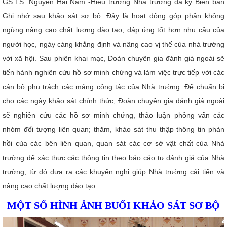
GS.TS. Nguyễn Hải Nam -Hiệu trưởng Nhà trường đã ký Biên bản
Ghi nhớ sau khảo sát sơ bộ. Đây là hoạt động góp phần không
ngừng nâng cao chất lượng đào tạo, đáp ứng tốt hơn nhu cầu của
người học, ngày càng khẳng định và nâng cao vị thế của nhà trường
với xã hội. Sau phiên khai mạc, Đoàn chuyên gia đánh giá ngoài sẽ
tiến hành nghiên cứu hồ sơ minh chứng và làm việc trực tiếp với các
cán bộ phụ trách các mảng công tác của Nhà trường. Để chuẩn bị
cho các ngày khảo sát chính thức, Đoàn chuyên gia đánh giá ngoài
sẽ nghiên cứu các hồ sơ minh chứng, thảo luận phỏng vấn các
nhóm đối tượng liên quan; thăm, khảo sát thu thập thông tin phản
hồi của các bên liên quan, quan sát các cơ sở vật chất của Nhà
trường để xác thực các thông tin theo báo cáo tự đánh giá của Nhà
trường, từ đó đưa ra các khuyến nghị giúp Nhà trường cải tiến và
nâng cao chất lượng đào tạo.
MỘT SỐ HÌNH ẢNH BUỔI KHẢO SÁT SƠ BỘ