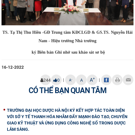
TS. Tạ Thị Thu Hiền -GĐ Trung tâm KĐCLGD & GS.TS. Nguyễn Hải
Nam - Hiệu trưởng Nhà trường
ký Biên bản Ghi nhớ sau khảo sát sơ bộ
16-12-2022
+
A
|
|
-
244
0
A
A
CÓ THỂ BẠN QUAN TÂM
TRƯỜNG ĐẠI HỌC DƯỢC HÀ NỘI KÝ KẾT HỢP TÁC TOÀN DIỆN
VỚI SỞ Y TẾ THANH HÓA NHẰM ĐẨY MẠNH ĐÀO TẠO, CHUYỂN
GIAO KỸ THUẬT VÀ ỨNG DỤNG CÔNG NGHỆ SỐ TRONG DƯỢC
LÂM SÀNG.