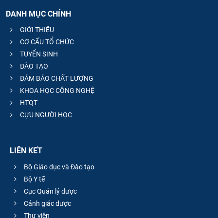
DANH MỤC CHÍNH
GIỚI THIỆU
CƠ CẤU TỔ CHỨC
TUYỂN SINH
ĐÀO TẠO
ĐẢM BẢO CHẤT LƯỢNG
KHOA HỌC CÔNG NGHỆ
HTQT
CỰU NGƯỜI HỌC
LIÊN KẾT
Bộ Giáo dục và Đào tạo
Bộ Y tế
Cục Quản lý dược
Cảnh giác dược
Thư viện