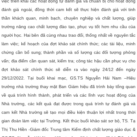
việc triển khai các hoạt động tự đánh giá và chuẩn bị cho hoạt động
đánh giá ngoài, đồng thời cam kết sẽ thực hiện đánh giá với tinh
thần khách quan, minh bạch, chuyên nghiệp và chất lượng, giúp
trường nâng cao chất lượng đào tạo, phục vụ tốt hơn nhu cầu của
người học. Hai bên đã cùng nhau trao đổi, thống nhất về nguyên tắc
làm việc; kế hoạch của đợt khảo sát chính thức; các tài liệu, minh
chứng cần bổ sung; thành phần và số lượng các đối tượng phỏng
vấn; địa điểm cần quan sát, kiểm tra; công tác hậu cần phục vụ cho
đợt khảo sát chính thức sẽ diễn ra vào ngày 24/12 đến ngày
29/12/2022.
Tại buổi khai mạc, GS.TS Nguyễn Hải Nam –Hiệu
trưởng nhà trường thay mặt Ban Giám hiệu đã trình bày tổng quan
về quá trình hình thành, phát triển và các lĩnh vực hoạt động của
Nhà trường, các kết quả đạt được trong quá trình tự đánh giá và
cam kết Nhà trường sẽ tạo mọi điều kiện thuận lợi nhất trong thời
gian đoàn làm việc tại Trường. Kết thúc buổi khảo sát sơ bộ, TS. Tạ
Thị Thu Hiền -Giám đốc Trung tâm Kiểm định chất lượng giáo dục &