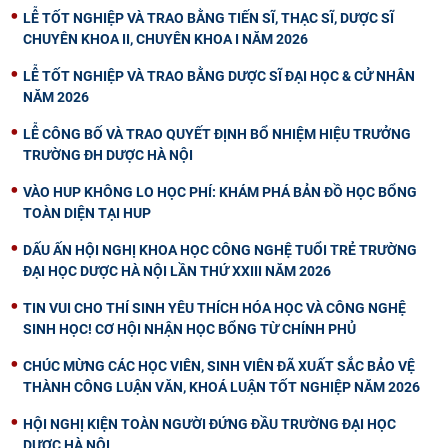
LỄ TỐT NGHIỆP VÀ TRAO BẰNG TIẾN SĨ, THẠC SĨ, DƯỢC SĨ
CHUYÊN KHOA II, CHUYÊN KHOA I NĂM 2026
LỄ TỐT NGHIỆP VÀ TRAO BẰNG DƯỢC SĨ ĐẠI HỌC & CỬ NHÂN
NĂM 2026
LỄ CÔNG BỐ VÀ TRAO QUYẾT ĐỊNH BỔ NHIỆM HIỆU TRƯỞNG
TRƯỜNG ĐH DƯỢC HÀ NỘI
VÀO HUP KHÔNG LO HỌC PHÍ: KHÁM PHÁ BẢN ĐỒ HỌC BỔNG
TOÀN DIỆN TẠI HUP
DẤU ẤN HỘI NGHỊ KHOA HỌC CÔNG NGHỆ TUỔI TRẺ TRƯỜNG
ĐẠI HỌC DƯỢC HÀ NỘI LẦN THỨ XXIII NĂM 2026
TIN VUI CHO THÍ SINH YÊU THÍCH HÓA HỌC VÀ CÔNG NGHỆ
SINH HỌC! CƠ HỘI NHẬN HỌC BỔNG TỪ CHÍNH PHỦ
CHÚC MỪNG CÁC HỌC VIÊN, SINH VIÊN ĐÃ XUẤT SẮC BẢO VỆ
THÀNH CÔNG LUẬN VĂN, KHOÁ LUẬN TỐT NGHIỆP NĂM 2026
HỘI NGHỊ KIỆN TOÀN NGƯỜI ĐỨNG ĐẦU TRƯỜNG ĐẠI HỌC
DƯỢC HÀ NỘI