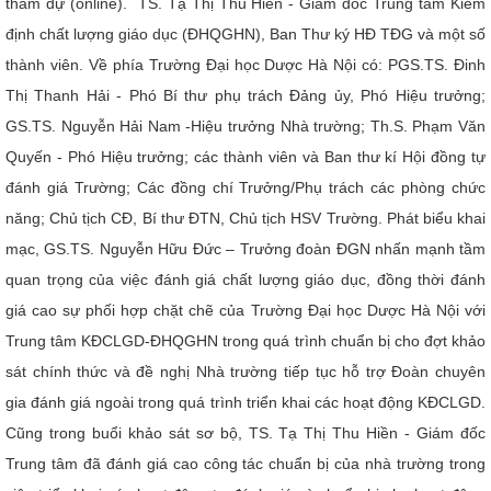
tham dự (online). TS. Tạ Thị Thu Hiền - Giám đốc Trung tâm Kiểm
CỰU NGƯỜI HỌC
định chất lượng giáo dục (ĐHQGHN), Ban Thư ký HĐ TĐG và một số
thành viên.
Về phía Trường Đại học Dược Hà Nội có: PGS.TS. Đinh
Thị Thanh Hải - Phó Bí thư phụ trách Đảng ủy, Phó Hiệu trưởng;
GS.TS. Nguyễn Hải Nam -Hiệu trưởng Nhà trường; Th.S. Phạm Văn
Quyến - Phó Hiệu trưởng; các thành viên và Ban thư kí Hội đồng tự
đánh giá Trường; Các đồng chí Trưởng/Phụ trách các phòng chức
năng; Chủ tịch CĐ, Bí thư ĐTN, Chủ tịch HSV Trường.
Phát biểu khai
mạc, GS.TS. Nguyễn Hữu Đức – Trưởng đoàn ĐGN nhấn mạnh tầm
quan trọng của việc đánh giá chất lượng giáo dục, đồng thời đánh
giá cao sự phối hợp chặt chẽ của Trường Đại học Dược Hà Nội với
Trung tâm KĐCLGD-ĐHQGHN trong quá trình chuẩn bị cho đợt khảo
sát chính thức và đề nghị Nhà trường tiếp tục hỗ trợ Đoàn chuyên
gia đánh giá ngoài trong quá trình triển khai các hoạt động KĐCLGD.
Cũng trong buổi khảo sát sơ bộ, TS. Tạ Thị Thu Hiền - Giám đốc
Trung tâm đã đánh giá cao công tác chuẩn bị của nhà trường trong