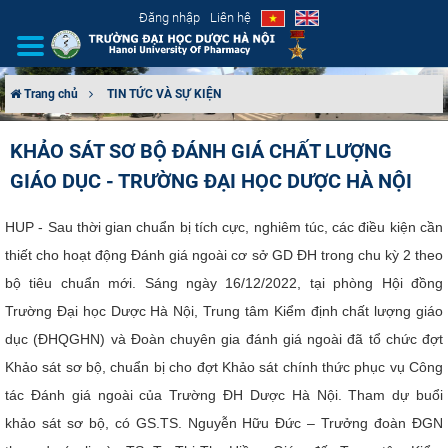
Đăng nhập
Liên hệ
Trang chủ
TIN TỨC VÀ SỰ KIỆN
GIỚI THIỆU
KHẢO SÁT SƠ BỘ ĐÁNH GIÁ CHẤT LƯỢNG
GIÁO DỤC - TRƯỜNG ĐẠI HỌC DƯỢC HÀ NỘI
CƠ CẤU TỔ CHỨC
TUYỂN SINH
HUP - Sau thời gian chuẩn bị tích cực, nghiêm túc, các điều kiện cần
thiết cho hoạt động Đánh giá ngoài cơ sở GD ĐH trong chu kỳ 2 theo
ĐÀO TẠO
bộ tiêu chuẩn mới. Sáng ngày 16/12/2022, tại phòng Hội đồng
Trường Đại học Dược Hà Nội, Trung tâm Kiểm định chất lượng giáo
ĐẢM BẢO CHẤT LƯỢNG
dục (ĐHQGHN) và Đoàn chuyên gia đánh giá ngoài đã tổ chức đợt
Khảo sát sơ bộ, chuẩn bị cho đợt Khảo sát chính thức phục vụ Công
KHOA HỌC CÔNG NGHỆ
tác Đánh giá ngoài của Trường ĐH Dược Hà Nội.
Tham dự buổi
HTQT
khảo sát sơ bộ, có GS.TS. Nguyễn Hữu Đức – Trưởng đoàn ĐGN