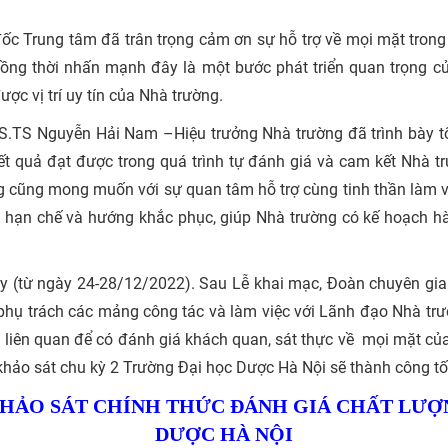
đốc Trung tâm đã trân trọng cảm ơn sự hỗ trợ về mọi mặt tron
ồng thời nhấn mạnh đây là một bước phát triển quan trọng củ
ợc vị trí uy tín của Nhà trường.
S.TS Nguyễn Hải Nam –Hiệu trưởng Nhà trường đã trình bày tổn
t quả đạt được trong quá trình tự đánh giá và cam kết Nhà tr
ng cũng mong muốn với sự quan tâm hỗ trợ cùng tinh thần làm v
, hạn chế và hướng khắc phục, giúp Nhà trường có kế hoạch hà
gày (từ ngày 24-28/12/2022). Sau Lễ khai mạc, Đoàn chuyên gia
 phụ trách các mảng công tác và làm việc với Lãnh đạo Nhà tr
 liên quan để có đánh giá khách quan, sát thực về mọi mặt củ
 khảo sát chu kỳ 2 Trường Đại học Dược Hà Nội sẽ thành công tố
HẢO SÁT CHÍNH THỨC ĐÁNH GIÁ CHẤT LƯỢ
DƯỢC HÀ NỘI