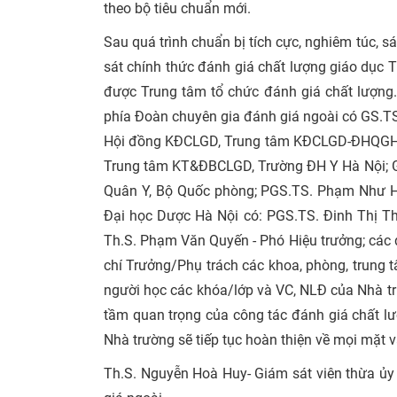
theo bộ tiêu chuẩn mới.
Sau quá trình chuẩn bị tích cực, nghiêm túc,
sát chính thức đánh giá chất lượng giáo dục
được Trung tâm tổ chức đánh giá chất lượng
phía Đoàn chuyên gia đánh giá ngoài có GS.
Hội đồng KĐCLGD, Trung tâm KĐCLGD-ĐHQGHN
Trung tâm KT&ĐBCLGD, Trường ĐH Y Hà Nội; G
Quân Y, Bộ Quốc phòng; PGS.TS. Phạm Như H
Đại học Dược Hà Nội có: PGS.TS. Đinh Thị Th
Th.S. Phạm Văn Quyến - Phó Hiệu trưởng; các đ
chí Trưởng/Phụ trách các khoa, phòng, trung 
người học các khóa/lớp và VC, NLĐ của Nhà tr
tầm quan trọng của công tác đánh giá chất lượ
Nhà trường sẽ tiếp tục hoàn thiện về mọi mặt v
Th.S. Nguyễn Hoà Huy- Giám sát viên thừa ủ