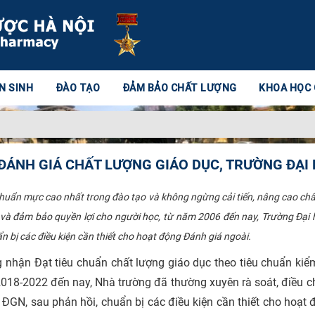
N SINH
ĐÀO TẠO
ĐẢM BẢO CHẤT LƯỢNG
KHOA HỌC
ĐÁNH GIÁ CHẤT LƯỢNG GIÁO DỤC, TRƯỜNG ĐẠI
ẩn mực cao nhất trong đào tạo và không ngừng cải tiến, nâng cao chấ
và đảm bảo quyền lợi cho người học, từ năm 2006 đến nay, Trường Đại 
 bị các điều kiện cần thiết cho hoạt động Đánh giá ngoài.
ận Đạt tiêu chuẩn chất lượng giáo dục theo tiêu chuẩn kiểm
 2018-2022 đến nay, Nhà trường đã thường xuyên rà soát, điều 
 ĐGN, sau phản hồi, chuẩn bị các điều kiện cần thiết cho hoạt