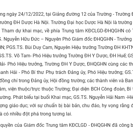
 sáng ngày 24/12/2022, tại Giảng đường 12 của Trường - Trường
 Trường ĐH Dược Hà Nội. Trường Đại học Dược Hà Nội là trường
. Tham dự khai mạc, về phía Trung tâm KĐCLGD-ĐHQGHN có T
TS. Nguyễn Hữu Đức – Nguyên Phó Giám đốc ĐHQGHN - Trưởng
; PGS.TS. Bùi Duy Cam, Nguyên Hiệu trưởng Trường ĐH KHTN
S.TS. Võ Tam- Phó Hiệu trưởng Trường ĐH Y Dược, ĐH Huế; G
ải- Phó Hiệu trưởng, Trường ĐH Y Dược, ĐHQGHN cùng các th
anh Hải - Phó Bí thư Phụ trách Đảng ủy, Phó Hiệu trưởng; GS
ồng chí trong Đảng ủy, Hội đồng trường; các thành viên và Ba
tâm, viện thuộc/trực thuộc Trường; Đại diện BCH Công đoàn, Bí
ường. Phát biểu tại buổi Khai mạc, GS.TS. Nguyễn Hải Nam -H
ng giáo dục; với sự chuẩn bị bài bản, chu đáo, hy vọng rằng đ
à có nhiều đột phá trong tương lai.
y quyền của Giám đốc Trung tâm KĐCLGD - ĐHQGHN đã công b