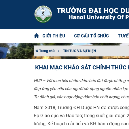
GIỚI THIỆU
CƠ CẤU TỔ CHỨC
TUYỂ
Trang chủ
TIN TỨC VÀ SỰ KIỆN
KHAI MẠC KHẢO SÁT CHÍNH THỨC 
HUP – Với mục tiêu nhằm đảm bảo đạt được những chu
đáp ứng yêu cầu của người sử dụng nguồn nhân lực 
Tự đánh giá, các hoạt động đảm bảo chất lượng, chuẩn
Năm 2018, Trường ĐH Dược HN đã được công nh
Bộ Giáo dục và Đào tạo; trong suốt giai đoạn
lượng, Kế hoạch cải tiến và KH hành động sau