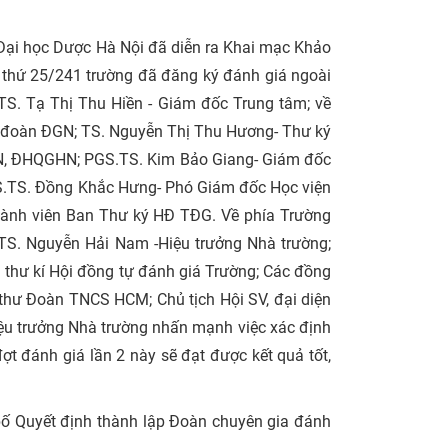
 Đại học Dược Hà Nội đã diễn ra Khai mạc Khảo
 thứ 25/241 trường đã đăng ký đánh giá ngoài
S. Tạ Thị Thu Hiền - Giám đốc Trung tâm; về
 đoàn ĐGN; TS. Nguyễn Thị Thu Hương- Thư ký
, ĐHQGHN; PGS.TS. Kim Bảo Giang- Giám đốc
S.TS. Đồng Khắc Hưng- Phó Giám đốc Học viện
ành viên Ban Thư ký HĐ TĐG. Về phía Trường
.TS. Nguyễn Hải Nam -Hiệu trưởng Nhà trường;
n thư kí Hội đồng tự đánh giá Trường; Các đồng
 thư Đoàn TNCS HCM; Chủ tịch Hội SV, đại diện
iệu trưởng Nhà trường nhấn mạnh việc xác định
ợt đánh giá lần 2 này sẽ đạt được kết quả tốt,
ố Quyết định thành lập Đoàn chuyên gia đánh