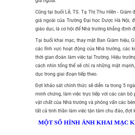
giá ngoài.
Cũng tại buổi Lễ, TS. Tạ Thị Thu Hiền - Giám 
giá ngoài của Trường Đại học Dược Hà Nội, đ
giáo dục, là cơ hội để Nhà trường khẳng định đư
Tại buổi khai mạc, thay mặt Ban Giám hiệu, G
các lĩnh vực hoạt động của Nhà trường, các kế
thời gian đoàn làm việc tại Trường. Hiệu trưở
cách nhìn tổng thể sẽ chỉ ra những mặt mạnh
dục trong giai đoạn tiếp theo.
Đợt khảo sát chính thức sẽ diễn ra trong 5 n
minh chứng, làm việc trực tiếp với các cán bộ
vật chất của Nhà trường và phỏng vấn các bên
tất cả tinh thần làm việc tận tâm chu đáo, đợt
MỘT SỐ HÌNH ẢNH KHAI MẠC K