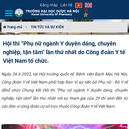
Đăng nhập
Liên hệ
Trang chủ
TIN TỨC VÀ SỰ KIỆN
GIỚI THIỆU
Hội thi “Phụ nữ ngành Y duyên dáng, chuyên
nghiệp, tận tâm" lần thứ nhất do Công đoàn Y tế
CƠ CẤU TỔ CHỨC
Việt Nam tổ chức.
TUYỂN SINH
Ngày 26.6.2022, tại Hội trường quốc tế, Bệnh viện Bạch Mai, Hà Nội,
ĐÀO TẠO
Công đoàn Y tế Việt Nam phối hợp Ban Vì sự tiến bộ Phụ nữ - Bộ Y tế
đãtổ chức Chung kết Hội thi “Phụ nữ ngành Y duyên dáng, chuyên
ĐẢM BẢO CHẤT LƯỢNG
nghiệp, tận tâm” lần thứ nhất với sự tham gia của 29 thí sinh đến từ
các đơn vị công đoàn cơ sở trực thuộc Công đoàn Y tế Việt Nam.
KHOA HỌC CÔNG NGHỆ
HTQT