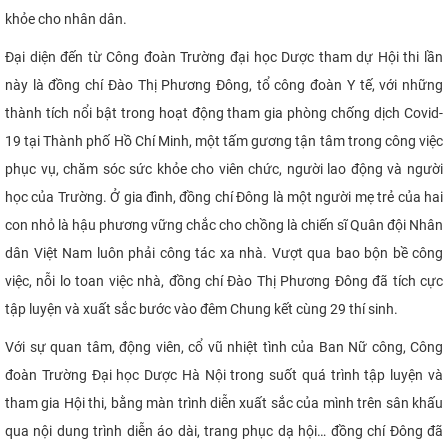
khỏe cho nhân dân.
Đại diện đến từ Công đoàn Trường đại học Dược tham dự Hội thi lần
này là đồng chí Đào Thị Phương Đông, tổ công đoàn Y tế, với những
thành tích nổi bật trong hoạt động tham gia phòng chống dịch Covid-
19 tại Thành phố Hồ Chí Minh, một tấm gương tận tâm trong công việc
phục vụ, chăm sóc sức khỏe cho viên chức, người lao động và người
học của Trường. Ở gia đình, đồng chí Đông là một người mẹ trẻ của hai
con nhỏ là hậu phương vững chắc cho chồng là chiến sĩ Quân đội Nhân
dân Việt Nam luôn phải công tác xa nhà. Vượt qua bao bộn bề công
việc, nỗi lo toan việc nhà, đồng chí Đào Thị Phương Đông đã tích cực
tập luyện và xuất sắc bước vào đêm Chung kết cùng 29 thí sinh.
Với sự quan tâm, động viên, cổ vũ nhiệt tình của Ban Nữ công, Công
đoàn Trường Đại học Dược Hà Nội trong suốt quá trình tập luyện và
tham gia Hội thi, bằng màn trình diễn xuất sắc của mình trên sân khấu
qua nội dung trình diễn áo dài, trang phục dạ hội… đồng chí Đông đã