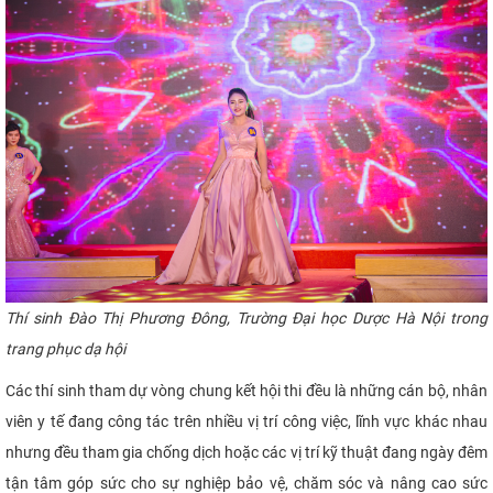
CỰU NGƯỜI HỌC
Thí
sinh
Đào Thị Phương Đông
, Trường Đại học Dược Hà Nội
trong
trang phục dạ hội
Các thí sinh tham dự vòng chung kết hội thi đều là những cán bộ, nhân
viên y tế đang công tác trên nhiều vị trí công việc, lĩnh vực khác nhau
nhưng đều tham gia chống dịch hoặc các vị trí kỹ thuật đang ngày đêm
tận tâm góp sức cho sự nghiệp bảo vệ, chăm sóc và nâng cao sức