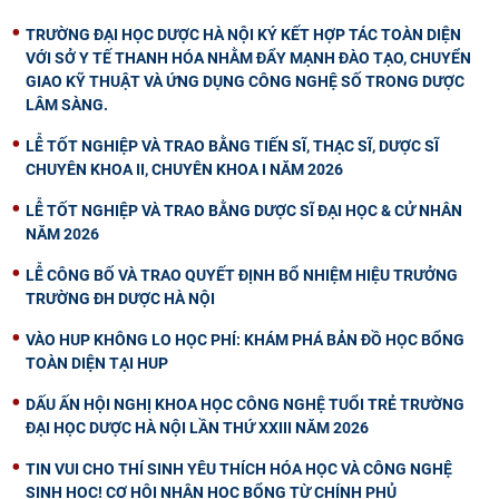
TRƯỜNG ĐẠI HỌC DƯỢC HÀ NỘI KÝ KẾT HỢP TÁC TOÀN DIỆN
VỚI SỞ Y TẾ THANH HÓA NHẰM ĐẨY MẠNH ĐÀO TẠO, CHUYỂN
GIAO KỸ THUẬT VÀ ỨNG DỤNG CÔNG NGHỆ SỐ TRONG DƯỢC
LÂM SÀNG.
LỄ TỐT NGHIỆP VÀ TRAO BẰNG TIẾN SĨ, THẠC SĨ, DƯỢC SĨ
CHUYÊN KHOA II, CHUYÊN KHOA I NĂM 2026
LỄ TỐT NGHIỆP VÀ TRAO BẰNG DƯỢC SĨ ĐẠI HỌC & CỬ NHÂN
NĂM 2026
LỄ CÔNG BỐ VÀ TRAO QUYẾT ĐỊNH BỔ NHIỆM HIỆU TRƯỞNG
TRƯỜNG ĐH DƯỢC HÀ NỘI
VÀO HUP KHÔNG LO HỌC PHÍ: KHÁM PHÁ BẢN ĐỒ HỌC BỔNG
TOÀN DIỆN TẠI HUP
DẤU ẤN HỘI NGHỊ KHOA HỌC CÔNG NGHỆ TUỔI TRẺ TRƯỜNG
ĐẠI HỌC DƯỢC HÀ NỘI LẦN THỨ XXIII NĂM 2026
TIN VUI CHO THÍ SINH YÊU THÍCH HÓA HỌC VÀ CÔNG NGHỆ
SINH HỌC! CƠ HỘI NHẬN HỌC BỔNG TỪ CHÍNH PHỦ