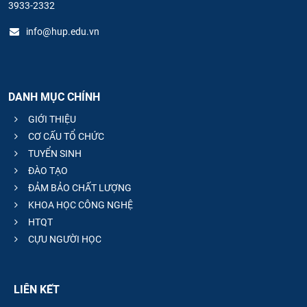
3933-2332
info@hup.edu.vn
DANH MỤC CHÍNH
GIỚI THIỆU
CƠ CẤU TỔ CHỨC
TUYỂN SINH
ĐÀO TẠO
ĐẢM BẢO CHẤT LƯỢNG
KHOA HỌC CÔNG NGHỆ
HTQT
CỰU NGƯỜI HỌC
LIÊN KẾT