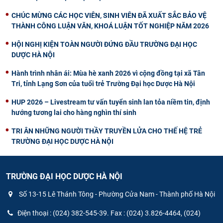
CHÚC MỪNG CÁC HỌC VIÊN, SINH VIÊN ĐÃ XUẤT SẮC BẢO VỆ
THÀNH CÔNG LUẬN VĂN, KHOÁ LUẬN TỐT NGHIỆP NĂM 2026
HỘI NGHỊ KIỆN TOÀN NGƯỜI ĐỨNG ĐẦU TRƯỜNG ĐẠI HỌC
DƯỢC HÀ NỘI
Hành trình nhân ái: Mùa hè xanh 2026 vì cộng đồng tại xã Tân
Tri, tỉnh Lạng Sơn của tuổi trẻ Trường Đại học Dược Hà Nội
HUP 2026 – Livestream tư vấn tuyển sinh lan tỏa niềm tin, định
hướng tương lai cho hàng nghìn thí sinh
TRI ÂN NHỮNG NGƯỜI THẦY TRUYỀN LỬA CHO THẾ HỆ TRẺ
TRƯỜNG ĐẠI HỌC DƯỢC HÀ NỘI
TRƯỜNG ĐẠI HỌC DƯỢC HÀ NỘI
Số 13-15 Lê Thánh Tông - Phường Cửa Nam - Thành phố Hà Nội
Điện thoại : (024) 382-545-39. Fax : (024) 3.826-4464, (024)