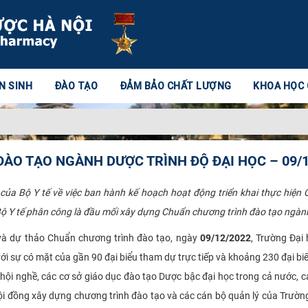
N SINH
ĐÀO TẠO
ĐẢM BẢO CHẤT LƯỢNG
KHOA HỌC
ÀO TẠO NGÀNH DƯỢC TRÌNH ĐỘ ĐẠI HỌC – 09/1
ủa Bộ Y tế về việc ban hành kế hoạch hoạt động triển khai thực hiện
ộ Y tế phân công là đầu mối xây dựng Chuẩn chương trình đào tạo ngành
g và dự thảo Chuẩn chương trình đào tạo, ngày
09/12/2022
, Trường Đại
với sự có mặt của gần 90 đại biểu tham dự trực tiếp và khoảng 230 đại bi
p hội nghề, các cơ sở giáo dục đào tạo Dược bậc đại học trong cả nước, 
ội đồng xây dựng chương trình đào tạo và các cán bộ quản lý của Trường