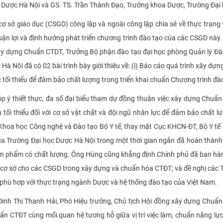
 Dược Hà Nội và GS. TS. Trần Thành Đạo, Trưởng khoa Dược, Trường Đại
c cơ sở giáo dục (CSGD) công lập và ngoài công lập chia sẻ về thực trạ
ận lợi và định hướng phát triển chương trình đào tạo của các CSGD này.
xây dựng Chuẩn CTDT, Trưởng Bộ phận đào tạo đại học phòng Quản lý Đà
 Hà Nội đã có 02 bài trình bày giới thiệu về: (i) Báo cáo quá trình xây
lực tối thiểu để đảm bảo chất lượng trong triển khai chuẩn Chương trình 
góp ý thiết thực, đa số đại biểu tham dự đồng thuận việc xây dựng Chuẩn
tối thiểu đối với cơ sở vật chất và đội ngũ nhân lực để đảm bảo chất l
Khoa học Công nghệ và Đào tạo Bộ Y tế, thay mặt Cục KHCN-ĐT, Bộ Y tế
của Trường Đại học Dược Hà Nội trong một thời gian ngắn đã hoàn thà
 sản phẩm có chất lượng. Ông Hùng cũng khẳng định Chính phủ đã ban hà
cơ sở cho các CSGD trong xây dựng và chuẩn hóa CTĐT; và đề nghị các T
 phù hợp với thực trạng ngành Dược và hệ thống đào tạo của Việt Nam.
nh Thị Thanh Hải, Phó Hiệu trưởng, Chủ tịch Hội đồng xây dựng Chuẩn 
Chuẩn CTĐT cùng mối quan hệ tương hỗ giữa vị trí việc làm, chuẩn năng l