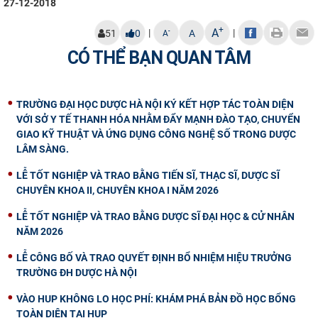
27-12-2018
+
A
|
|
-
51
0
A
A
CÓ THỂ BẠN QUAN TÂM
TRƯỜNG ĐẠI HỌC DƯỢC HÀ NỘI KÝ KẾT HỢP TÁC TOÀN DIỆN
VỚI SỞ Y TẾ THANH HÓA NHẰM ĐẨY MẠNH ĐÀO TẠO, CHUYỂN
GIAO KỸ THUẬT VÀ ỨNG DỤNG CÔNG NGHỆ SỐ TRONG DƯỢC
LÂM SÀNG.
LỄ TỐT NGHIỆP VÀ TRAO BẰNG TIẾN SĨ, THẠC SĨ, DƯỢC SĨ
CHUYÊN KHOA II, CHUYÊN KHOA I NĂM 2026
LỄ TỐT NGHIỆP VÀ TRAO BẰNG DƯỢC SĨ ĐẠI HỌC & CỬ NHÂN
NĂM 2026
LỄ CÔNG BỐ VÀ TRAO QUYẾT ĐỊNH BỔ NHIỆM HIỆU TRƯỞNG
TRƯỜNG ĐH DƯỢC HÀ NỘI
VÀO HUP KHÔNG LO HỌC PHÍ: KHÁM PHÁ BẢN ĐỒ HỌC BỔNG
TOÀN DIỆN TẠI HUP