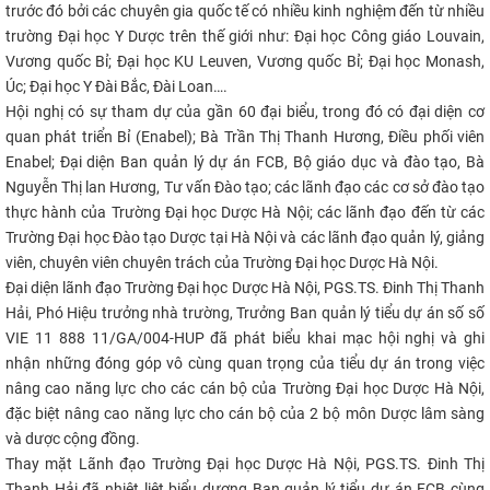
trước đó bởi các chuyên gia quốc tế có nhiều kinh nghiệm đến từ nhiều
trường Đại học Y Dược trên thế giới như: Đại học Công giáo Louvain,
Vương quốc Bỉ; Đại học KU Leuven, Vương quốc Bỉ; Đại học Monash,
Úc; Đại học Y Đài Bắc, Đài Loan….
Hội nghị có sự tham dự của gần 60 đại biểu, trong đó có đại diện cơ
quan phát triển Bỉ (Enabel); Bà Trần Thị Thanh Hương, Điều phối viên
Enabel; Đại diện Ban quản lý dự án FCB, Bộ giáo dục và đào tạo, Bà
Nguyễn Thị lan Hương, Tư vấn Đào tạo; các lãnh đạo các cơ sở đào tạo
thực hành của Trường Đại học Dược Hà Nội; các lãnh đạo đến từ các
Trường Đại học Đào tạo Dược tại Hà Nội và các lãnh đạo quản lý, giảng
viên, chuyên viên chuyên trách của Trường Đại học Dược Hà Nội.
Đại diện lãnh đạo Trường Đại học Dược Hà Nội, PGS.TS. Đinh Thị Thanh
Hải, Phó Hiệu trưởng nhà trường, Trưởng Ban quản lý tiểu dự án số số
VIE 11 888 11/GA/004-HUP đã phát biểu khai mạc hội nghị và ghi
nhận những đóng góp vô cùng quan trọng của tiểu dự án trong việc
nâng cao năng lực cho các cán bộ của Trường Đại học Dược Hà Nội,
đặc biệt nâng cao năng lực cho cán bộ của 2 bộ môn Dược lâm sàng
và dược cộng đồng.
Thay mặt Lãnh đạo Trường Đại học Dược Hà Nội, PGS.TS. Đinh Thị
Thanh Hải đã nhiệt liệt biểu dương Ban quản lý tiểu dự án FCB cùng