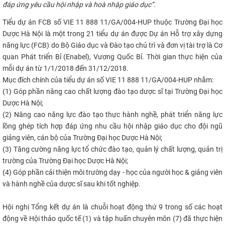
đáp ứng yêu cầu hội nhập và hoà nhập giáo dục”.​
CỰU NGƯỜI HỌC
Tiểu dự án FCB số VIE 11 888 11/GA/004-HUP thuộc Trường Đại học
Dược Hà Nội là một trong 21 tiểu dự án được Dự án Hỗ trợ xây dựng
năng lực (FCB) do Bộ Giáo dục và Đào tạo chủ trì và đơn vị tài trợ là Cơ
quan Phát triển Bỉ (Enabel), Vương Quốc Bỉ. Thời gian thực hiện của
mỗi dự án từ 1/1/2018 đến 31/12/2018.
Mục đích chính của tiểu dự án số VIE 11 888 11/GA/004-HUP nhằm:
(1) Góp phần nâng cao chất lượng đào tạo dược sĩ tại Trường Đại học
Dược Hà Nội;
(2) Nâng cao năng lực đào tạo thực hành nghề, phát triển năng lực
lồng ghép tích hợp đáp ứng nhu cầu hội nhập giáo dục cho đội ngũ
giảng viên, cán bộ của Trường Đại học Dược Hà Nội;
(3) Tăng cường năng lực tổ chức đào tạo, quản lý chất lượng, quản trị
trường của Trường Đại học Dược Hà Nội;
(4) Góp phần cải thiện môi trường dạy - học của người học & giảng viên
và hành nghề của dược sĩ sau khi tốt nghiệp.
Hội nghị Tổng kết dự án là chuỗi hoạt động thứ 9 trong số các hoạt
động về Hội thảo quốc tế (1) và tập huấn chuyên môn (7) đã thực hiện