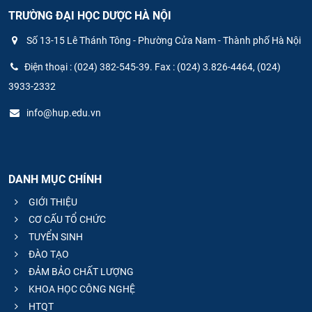
TRƯỜNG ĐẠI HỌC DƯỢC HÀ NỘI
Số 13-15 Lê Thánh Tông - Phường Cửa Nam - Thành phố Hà Nội
Điện thoại : (024) 382-545-39. Fax : (024) 3.826-4464, (024)
3933-2332
info@hup.edu.vn
DANH MỤC CHÍNH
GIỚI THIỆU
CƠ CẤU TỔ CHỨC
TUYỂN SINH
ĐÀO TẠO
ĐẢM BẢO CHẤT LƯỢNG
KHOA HỌC CÔNG NGHỆ
HTQT