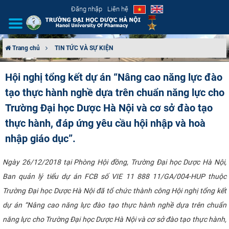
Đăng nhập
Liên hệ
Trang chủ
TIN TỨC VÀ SỰ KIỆN
GIỚI THIỆU
Hội nghị tổng kết dự án “Nâng cao năng lực đào
tạo thực hành nghề dựa trên chuẩn năng lực cho
CƠ CẤU TỔ CHỨC
Trường Đại học Dược Hà Nội và cơ sở đào tạo
TUYỂN SINH
thực hành, đáp ứng yêu cầu hội nhập và hoà
nhập giáo dục”.
ĐÀO TẠO
Ngày 26/12/2018 tại Phòng Hội đồng, Trường Đại học Dược Hà Nội,
ĐẢM BẢO CHẤT LƯỢNG
Ban quản lý tiểu dự án FCB số VIE 11 888 11/GA/004-HUP thuộc
Trường Đại học Dược Hà Nội đã tổ chức thành công Hội nghị tổng kết
KHOA HỌC CÔNG NGHỆ
dự án “Nâng cao năng lực đào tạo thực hành nghề dựa trên chuẩn
HTQT
năng lực cho Trường Đại học Dược Hà Nội và cơ sở đào tạo thực hành,