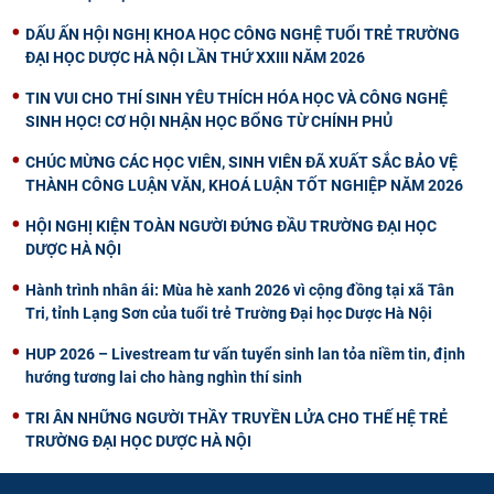
DẤU ẤN HỘI NGHỊ KHOA HỌC CÔNG NGHỆ TUỔI TRẺ TRƯỜNG
ĐẠI HỌC DƯỢC HÀ NỘI LẦN THỨ XXIII NĂM 2026
TIN VUI CHO THÍ SINH YÊU THÍCH HÓA HỌC VÀ CÔNG NGHỆ
SINH HỌC! CƠ HỘI NHẬN HỌC BỔNG TỪ CHÍNH PHỦ
CHÚC MỪNG CÁC HỌC VIÊN, SINH VIÊN ĐÃ XUẤT SẮC BẢO VỆ
THÀNH CÔNG LUẬN VĂN, KHOÁ LUẬN TỐT NGHIỆP NĂM 2026
HỘI NGHỊ KIỆN TOÀN NGƯỜI ĐỨNG ĐẦU TRƯỜNG ĐẠI HỌC
DƯỢC HÀ NỘI
Hành trình nhân ái: Mùa hè xanh 2026 vì cộng đồng tại xã Tân
Tri, tỉnh Lạng Sơn của tuổi trẻ Trường Đại học Dược Hà Nội
HUP 2026 – Livestream tư vấn tuyển sinh lan tỏa niềm tin, định
hướng tương lai cho hàng nghìn thí sinh
TRI ÂN NHỮNG NGƯỜI THẦY TRUYỀN LỬA CHO THẾ HỆ TRẺ
TRƯỜNG ĐẠI HỌC DƯỢC HÀ NỘI