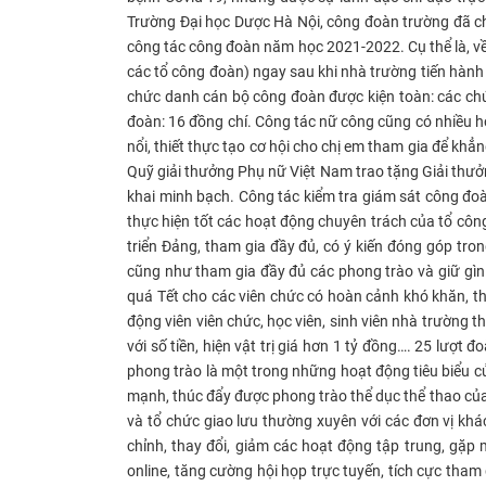
Trường Đại học Dược Hà Nội, công đoàn trường đã ch
công tác công đoàn năm học 2021-2022. Cụ thể là, về cô
các tổ công đoàn) ngay sau khi nhà trường tiến hành t
chức danh cán bộ công đoàn được kiện toàn: các chứ
đoàn: 16 đồng chí. Công tác nữ công cũng có nhiều h
nổi, thiết thực tạo cơ hội cho chị em tham gia để khẳ
Quỹ giải thưởng Phụ nữ Việt Nam trao tặng Giải thưở
khai minh bạch. Công tác kiểm tra giám sát công đo
thực hiện tốt các hoạt động chuyên trách của tổ côn
triển Đảng, tham gia đầy đủ, có ý kiến đóng góp tr
cũng như tham gia đầy đủ các phong trào và giữ gìn 
quá Tết cho các viên chức có hoàn cảnh khó khăn, th
động viên viên chức, học viên, sinh viên nhà trườn
với số tiền, hiện vật trị giá hơn 1 tỷ đồng…. 25 lượ
phong trào là một trong những hoạt động tiêu biểu c
mạnh, thúc đẩy được phong trào thể dục thể thao của
và tổ chức giao lưu thường xuyên với các đơn vị khá
chỉnh, thay đổi, giảm các hoạt động tập trung, gặp
online, tăng cường hội họp trực tuyến, tích cực tham