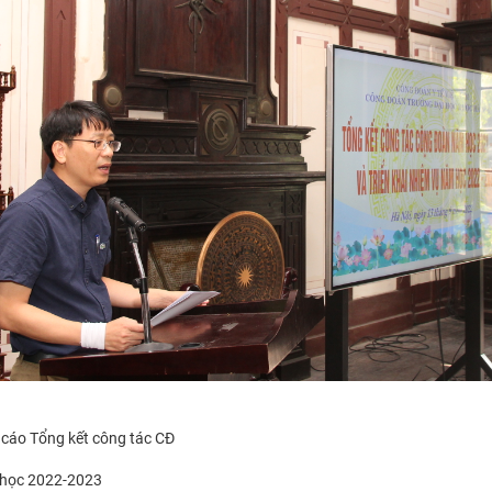
cáo Tổng kết công tác CĐ
học 2022-2023