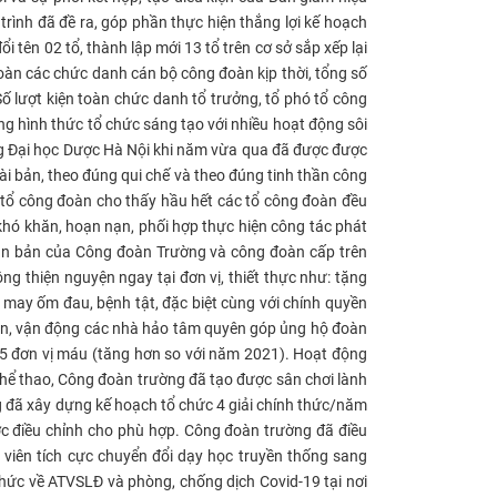
ình đã đề ra, góp phần thực hiện thắng lợi kế hoạch
i tên 02 tổ, thành lập mới 13 tổ trên cơ sở sắp xếp lại
 toàn các chức danh cán bộ công đoàn kịp thời, tổng số
 lượt kiện toàn chức danh tổ trưởng, tổ phó tổ công
g hình thức tổ chức sáng tạo với nhiều hoạt động sôi
ng Đại học Dược Hà Nội khi năm vừa qua đã được được
i bản, theo đúng qui chế và theo đúng tinh thần công
 tổ công đoàn cho thấy hầu hết các tổ công đoàn đều
khó khăn, hoạn nạn, phối hợp thực hiện công tác phát
 văn bản của Công đoàn Trường và công đoàn cấp trên
ng thiện nguyện ngay tại đơn vị, thiết thực như: tặng
 may ốm đau, bệnh tật, đặc biệt cùng với chính quyền
yền, vận động các nhà hảo tâm quyên góp ủng hộ đoàn
 35 đơn vị máu (tăng hơn so với năm 2021).
Hoạt động
thể thao, Công đoàn trường đã tạo được sân chơi lành
g đã xây dựng kế hoạch tổ chức 4 giải chính thức/năm
c điều chỉnh cho phù hợp. Công đoàn trường đã điều
 viên tích cực chuyển đổi dạy học truyền thống sang
 thức về ATVSLĐ và phòng, chống dịch Covid-19 tại nơi