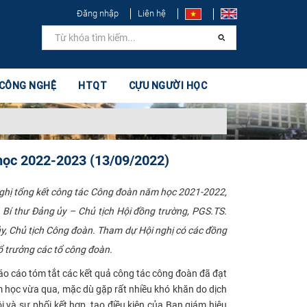
Đăng nhập
Liên hệ
 CÔNG NGHỆ
HTQT
CỰU NGƯỜI HỌC
 học 2022-2023 (13/09/2022)
nghị tổng kết công tác Công đoàn năm học 2021-2022,
 Bí thư Đảng ủy – Chủ tịch Hội đồng trường, PGS.TS.
y, Chủ tịch Công đoàn. Tham dự Hội nghị có các đồng
trưởng các tổ công đoàn. ​
o cáo tóm tắt các kết quả công tác công đoàn đã đạt
ọc vừa qua, mặc dù gặp rất nhiều khó khăn do dịch
và sự phối kết hợp, tạo điều kiện của Ban giám hiệu