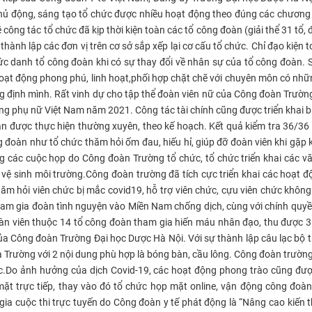
ủ động, sáng tạo tổ chức được nhiều hoạt động theo đúng các chương tr
ng tác tổ chức đã kịp thời kiện toàn các tổ công đoàn (giải thể 31 tổ, đổ
hành lập các đơn vị trên cơ sở sắp xếp lại cơ cấu tổ chức. Chỉ đạo kiện
c danh tổ công đoàn khi có sự thay đổi về nhân sự của tổ công đoàn. Số
oạt động phong phú, linh hoạt,
phối hợp chặt chẽ với chuyên môn có nhữn
ng định mình.
Rất vinh dự cho tập thể đoàn viên nữ của Công đoàn Trườ
ng phụ nữ Việt Nam năm 2021. Công tác tài chính cũng được triển khai bà
àn được thực hiện thường xuyên, theo kế hoạch. Kết quả kiểm tra 36/36
g đoàn như tổ chức thăm hỏi ốm đau, hiếu hỉ, giúp đỡ đoàn viên khi gặp 
ong các cuộc họp do Công đoàn Trường tổ chức, tổ chức triển khai các
vệ sinh môi trường.
Công đoàn trường đã tích cực triển khai các hoạt độ
ăm hỏi viên chức bị mắc covid19, hỗ trợ viên chức, cựu viên chức không
g tham gia đoàn tình nguyện vào Miền Nam chống dịch, cùng với chính qu
t đoàn viên thuộc 14 tổ công đoàn tham gia hiến máu nhân đạo, thu được
ủa Công đoàn Trường Đại học Dược Hà Nội. Với sự thành lập câu lạc bộ 
 Trường với 2 nội dung phù hợp là bóng bàn, cầu lông. Công đoàn trườn
c.
Do ảnh hưởng của dịch Covid-19, các hoạt động phong trào cũng đượ
 mặt trực tiếp, thay vào đó tổ chức họp mặt online, vận động công đoàn
 gia cuộc thi trực tuyến do Công đoàn y tế phát động là “Nâng cao kiến