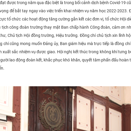
đạt được trong năm qua đặc biệt là trong bối cảnh dịch bệnh Covid-19 c
vọng để bắt tay ngay vào việc triển khai nhiệm vụ năm học 2022-2023
ch cực tổ chức các hoạt động tăng cường gắn kết các đơn vị, tổ chức Hội
tịch công đoàn trường thay mặt Ban chấp hành Công đoàn, cảm ơn nhữ
hư, Chủ tịch Hội đồng trường, Hiệu trưởng. Đồng chí chủ tịch xin lĩnh hội
chí cũng mong muốn Đảng ủy, Ban giám hiệu mà trực tiếp là đồng chí 
nh xuất sắc nhiệm vụ được giao. Hội nghị kết thúc trong không khí tưn
gười lao động đoàn kết, khắc phục khó khăn, quyết tâm phấn đấu hoàn thà
n.​