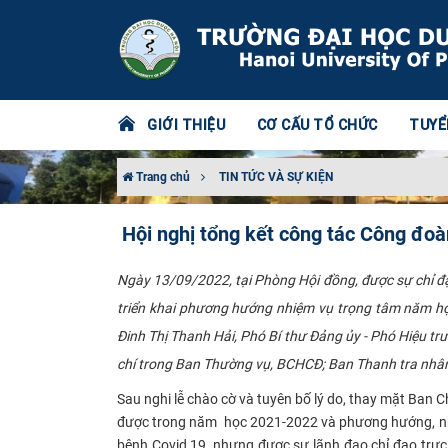
GIỚI THIỆU
CƠ CẤU TỔ CHỨC
TUYỂ
Trang chủ
TIN TỨC VÀ SỰ KIỆN
Hội nghị tổng kết công tác Công đo
Ngày 13/09/2022, tại Phòng Hội đồng, được sự chỉ đ
triển khai phương hướng nhiệm vụ trọng tâm năm học
Đinh Thị Thanh Hải, Phó Bí thư Đảng ủy - Phó Hiệu 
chí trong Ban Thường vụ, BCHCĐ; Ban Thanh tra nhân 
Sau nghi lễ chào cờ và tuyên bố lý do, thay mặt Ba
được trong năm học 2021-2022 và phương hướng, nh
bệnh Covid 19, nhưng được sự lãnh đạo chỉ đạo trực