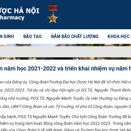
N SINH
ĐÀO TẠO
ĐẢM BẢO CHẤT LƯỢNG
KHOA HỌC
àn năm học 2021-2022 và triển khai nhiệm vụ năm
ạo của Đảng ủy, Công đoànTrường Đại học Dược Hà Nội đã tổ chức Hội 
 2022-2023. Tới dự và chỉ đạo Hội nghị có GS.TS. Nguyễn Thanh Bình,
trưởng nhà trường, PGS.TS. Nguyễn Mạnh Tuyển, Ủy viên thường vụ Đảng ủ
dân, UBKT Công đoàn và các Tổ trưởng, tổ phó tổ Công đoàn, nguyên tổ 
n Chấp hành, PGS.TS Nguyễn Mạnh Tuyển, Chủ tịch Công đoàn Trường đã bá
iệm vụ trọng tâm hoạt động công đoàn năm học 2022-2023. Trong năm h
 tiếp của Công đoàn Y tế Việt Nam, Đảng uỷ Trường Đại học Dược Hà Nội 