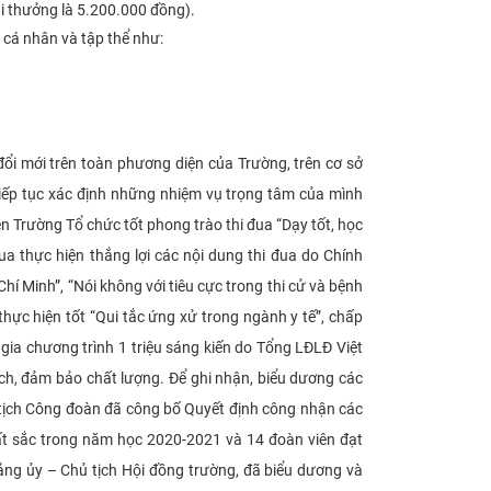
ải thưởng là 5.200.000 đồng).
cá nhân và tập thể như:
i mới trên toàn phương diện của Trường, trên cơ sở
ếp tục xác định những nhiệm vụ trọng tâm của mình
n Trường Tổ chức tốt phong trào thi đua “Dạy tốt, học
ua thực hiện thắng lợi các nội dung thi đua do Chính
í Minh”, “Nói không với tiêu cực trong thi cử và bệnh
hực hiện tốt “Qui tắc ứng xử trong ngành y tế”, chấp
gia chương trình 1 triệu sáng kiến do Tổng LĐLĐ Việt
ạch, đảm bảo chất lượng.
Để ghi nhận, biểu dương các
 tịch Công đoàn đã công bố Quyết định công nhận các
ất sắc trong năm học 2020-2021 và 14 đoàn viên đạt
ng ủy – Chủ tịch Hội đồng trường, đã biểu dương và