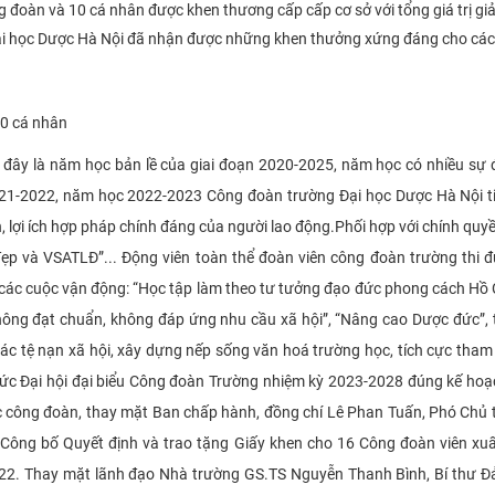
ng đoàn và 10 cá nhân được khen thương cấp cấp cơ sở với tổng giá trị gi
Đại học Dược Hà Nội đã nhận được những khen thưởng xứng đáng cho các 
20 cá nhân
ây là năm học bản lề của giai đoạn 2020-2025, năm học có nhiều sự đổ
21-2022, năm học 2022-2023 Công đoàn trường Đại học Dược Hà Nội ti
, lợi ích hợp pháp chính đáng của người lao động.
Phối hợp với chính quyề
h đẹp và VSATLĐ”... Động viên toàn thể đoàn viên công đoàn trường thi đ
 các cuộc vận động: “Học tập làm theo tư tưởng đạo đức phong cách Hồ Ch
không đạt chuẩn, không đáp ứng nhu cầu xã hội”, “Nâng cao Dược đức”, t
các tệ nạn xã hội, xây dựng nếp sống văn hoá trường học, tích cực tham 
hức Đại hội đại biểu Công đoàn Trường nhiệm kỳ 2023-2028 đúng kế ho
ác công đoàn, thay mặt Ban chấp hành, đồng chí Lê Phan Tuấn, Phó Chủ
 Công bố Quyết định và trao tặng Giấy khen cho 16 Công đoàn viên xu
022.
Thay mặt lãnh đạo Nhà trường GS.TS Nguyễn Thanh Bình, Bí thư Đả