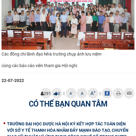
Các đồng chí lãnh đạo Nhà trường chụp ảnh lưu niệm
cùng các báo cáo viên tham gia Hội nghị
22-07-2022
+
A
|
|
-
291
0
A
A
CÓ THỂ BẠN QUAN TÂM
TRƯỜNG ĐẠI HỌC DƯỢC HÀ NỘI KÝ KẾT HỢP TÁC TOÀN DIỆN
VỚI SỞ Y TẾ THANH HÓA NHẰM ĐẨY MẠNH ĐÀO TẠO, CHUYỂN