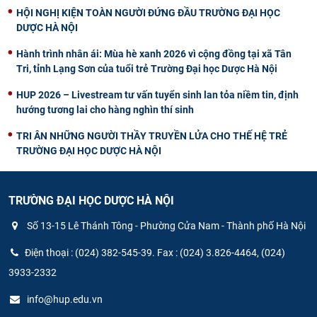
HỘI NGHỊ KIỆN TOÀN NGƯỜI ĐỨNG ĐẦU TRƯỜNG ĐẠI HỌC
DƯỢC HÀ NỘI
Hành trình nhân ái: Mùa hè xanh 2026 vì cộng đồng tại xã Tân
Tri, tỉnh Lạng Sơn của tuổi trẻ Trường Đại học Dược Hà Nội
HUP 2026 – Livestream tư vấn tuyển sinh lan tỏa niềm tin, định
hướng tương lai cho hàng nghìn thí sinh
TRI ÂN NHỮNG NGƯỜI THẦY TRUYỀN LỬA CHO THẾ HỆ TRẺ
TRƯỜNG ĐẠI HỌC DƯỢC HÀ NỘI
TRƯỜNG ĐẠI HỌC DƯỢC HÀ NỘI
Số 13-15 Lê Thánh Tông - Phường Cửa Nam - Thành phố Hà Nội
Điện thoại : (024) 382-545-39. Fax : (024) 3.826-4464, (024)
3933-2332
info@hup.edu.vn