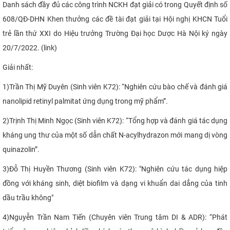
Danh sách đầy đủ các công trình NCKH đạt giải có trong Quyết định số
608/QĐ-DHN Khen thưởng các đề tài đạt giải tại Hội nghị KHCN Tuổi
trẻ lần thứ XXI do Hiệu trưởng Trường Đại học Dược Hà Nội ký ngày
20/7/2022. (link)
Giải nhất:
1)
Trần Thị Mỹ Duyên (
Sinh viên K72
): “Nghiên cứu bào chế và đánh giá
nanolipid retinyl palmitat ứng dụng trong mỹ phẩm”.
2)
Trịnh Thị Minh Ngọc
(
Sinh viên K72
): “Tổng hợp và đánh giá tác dụng
kháng ung thư của một số dẫn chất N-acylhydrazon mới mang dị vòng
quinazolin”.
3)
Đỗ Thị Huyền Thương (Sinh viên K72): "Nghiên cứu tác dụng hiệp
đồng với kháng sinh, diệt biofilm và dạng vi khuẩn dai dẳng của tinh
dầu trầu không"​
4)
Nguyễn Trần Nam Tiến (
Chuyên viên Trung tâm DI & ADR
): “Phát