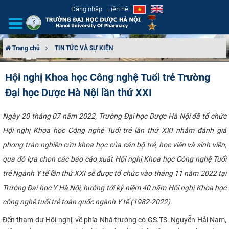
Đăng nhập
Liên hệ
Trang chủ
TIN TỨC VÀ SỰ KIỆN
GIỚI THIỆU
Hội nghị Khoa học Công nghệ Tuổi trẻ Trường
Đại học Dược Hà Nội lần thứ XXI
CƠ CẤU TỔ CHỨC
TUYỂN SINH
Ngày 20 tháng 07 năm 2022, Trường Đại học Dược Hà Nội đã tổ chức
Hội nghị Khoa học Công nghệ Tuổi trẻ lần thứ XXI nhằm đánh giá
ĐÀO TẠO
phong trào nghiên cứu khoa học của cán bộ trẻ, học viên và sinh viên,
qua đó lựa chọn các báo cáo xuất Hội nghị Khoa học Công nghệ Tuổi
ĐẢM BẢO CHẤT LƯỢNG
trẻ Ngành Y tế lần thứ XXI sẽ được tổ chức vào tháng 11 năm 2022 tại
Trường Đại học Y Hà Nội, hướng tới kỷ niệm ​40 năm Hội nghị Khoa học
KHOA HỌC CÔNG NGHỆ
công nghệ tuổi trẻ toàn quốc ngành Y tế (1982-2022)​​​​​.​​​
HTQT
Đến tham dự Hội nghị, về phía
Nhà trường có GS.TS. Nguyễn Hải Nam,