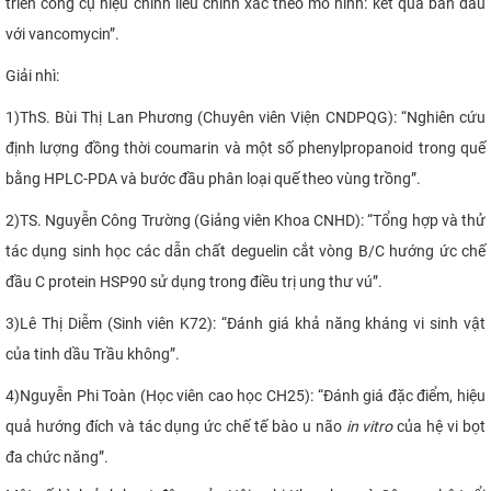
triển công cụ hiệu chỉnh liều chính xác theo mô hình: kết quả ban đầu
với vancomycin”.
Giải nhì:
1)
ThS. Bùi Thị Lan Phương (
Chuyên viên Viện CNDPQG
): “Nghiên cứu
định lượng đồng thời coumarin và một số phenylpropanoid trong quế
bằng HPLC-PDA và bước đầu phân loại quế theo vùng trồng”.
2)
TS. Nguyễn Công Trường (Giảng viên Khoa CNHD): “Tổng hợp và thử
tác dụng sinh học các dẫn chất deguelin cắt vòng B/C hướng ức chế
đầu C protein HSP90 sử dụng trong điều trị ung thư vú”.
3)
Lê Thị Diễm (
Sinh viên K72
): “Đánh giá khả năng kháng vi sinh vật
của tinh dầu Trầu không”.
4)
Nguyễn Phi Toàn (Học viên cao học CH25): “Đánh giá đặc điểm, hiệu
quả hướng đích và tác dụng ức chế tế bào u não
in vitro
của hệ vi bọt
đa chức năng”.