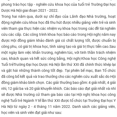
phong trào học tập - nghiên cứu khoa học của tuổi trẻ Trường Đại học
Dược Hà Nội giai đoạn 2021 - 2022.
Trong hai năm qua, dưới sự chỉ đạo của Lãnh đạo Nhà trường, hoạt
động nghiên cứu khoa học đã thu hút được nhiều giảng viên trẻ và sinh
viên tham gia thực hiện các nhiệm vụ khoa học trong các đề tài nghiên
cứu các cấp.
Các công trình khoa học báo cáo trong Hội nghị năm nay
được Hội đồng giám khảo đánh giá có chất lượng tốt, được chuẩn bị
công phu, có giá trị khoa học, tính sáng tạo và giá trị thực tiễn cao.
Sau
một ngày làm việc khẩn trương, nghiêm túc, với tinh thần trách nhiệm
cao,
khách quan và hết sức công bằng, Hội nghị Khoa học Công nghệ
Tuổi trẻ
Trường Đại học Dược Hà Nội lần thứ XXI đã chính thức khép lại
và gặt hái những thành công tốt đẹp.
Tại phiên bế mạc, Ban Tổ chức
đã công bố kết quả và trao thưởng cho các nghiên cứu xuất sắc do Hội
đồng giám khảo bình chọn.
Các giải thưởng bao gồm: 4 giải nhất, 4 giải
nhì, 12 giải ba và 20 giải khuyến khích. Các báo cáo đạt giải nhất và nhì
sẽ được Nhà trường cử tham gia báo cáo tại Hội nghị khoa học công
nghệ Tuổi trẻ Ngành Y tế lần thứ XXI
được tổ chức tại Trường Đại học Y
Hà Nội từ ngày 2 - 4 tháng 11 năm 2022.
Danh sách các giảng viên,
học viên và sinh viên đạt giải như sau: