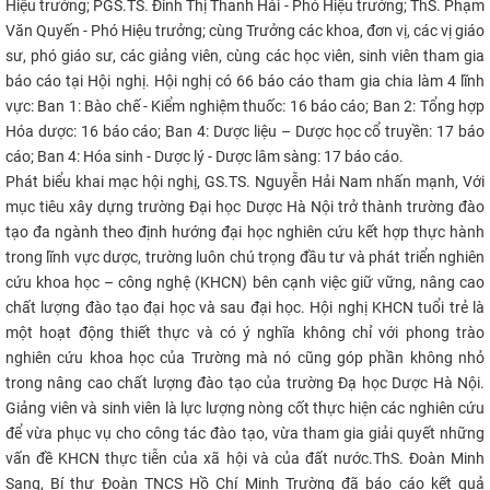
Hiệu trưởng; PGS.TS. Đinh Thị Thanh Hải - Phó Hiệu trưởng; ThS. Phạm
CỰU NGƯỜI HỌC
Văn Quyến - Phó Hiệu trưởng; cùng Trưởng các khoa, đơn vị, các vị giáo
sư, phó giáo sư, các giảng viên, cùng các học viên, sinh viên tham gia
báo cáo tại Hội nghị. Hội nghị có 66 báo cáo tham gia chia làm 4 lĩnh
vực: Ban 1: Bào chế - Kiểm nghiệm thuốc: 16 báo cáo; Ban 2: Tổng hợp
Hóa dược: 16 báo cáo; Ban 4: Dược liệu – Dược học cổ truyền: 17 báo
cáo; Ban 4: Hóa sinh - Dược lý - Dược lâm sàng: 17 báo cáo.
Phát biểu khai mạc hội nghị, GS.TS. Nguyễn Hải Nam nhấn mạnh, Với
mục tiêu xây dựng trường Đại học Dược Hà Nội trở thành trường đào
tạo đa ngành theo định hướng đại học nghiên cứu kết hợp thực hành
trong lĩnh vực dược, trường luôn chú trọng đầu tư và phát triển nghiên
cứu khoa học – công nghệ (KHCN) bên cạnh việc giữ vững, nâng cao
chất lượng đào tạo đại học và sau đại học. Hội nghị KHCN tuổi trẻ là
một hoạt động thiết thực và có ý nghĩa không chỉ với phong trào
nghiên cứu khoa học của Trường mà nó cũng góp phần không nhỏ
trong nâng cao chất lượng đào tạo của trường Đạ học Dược Hà Nội.
Giảng viên và sinh viên là lực lượng nòng cốt thực hiện các nghiên cứu
để vừa phục vụ cho công tác đào tạo, vừa tham gia giải quyết những
vấn đề KHCN thực tiễn của xã hội và của đất nước.
Th
S. Đoàn Minh
Sang, Bí thư Đoàn TNCS Hồ Chí Minh Trường đã báo cáo kết quả