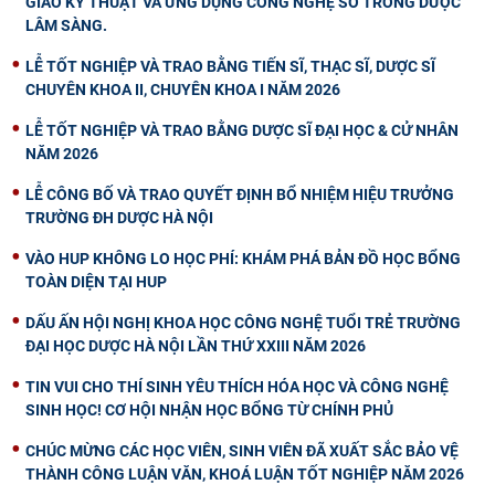
GIAO KỸ THUẬT VÀ ỨNG DỤNG CÔNG NGHỆ SỐ TRONG DƯỢC
LÂM SÀNG.
LỄ TỐT NGHIỆP VÀ TRAO BẰNG TIẾN SĨ, THẠC SĨ, DƯỢC SĨ
CHUYÊN KHOA II, CHUYÊN KHOA I NĂM 2026
LỄ TỐT NGHIỆP VÀ TRAO BẰNG DƯỢC SĨ ĐẠI HỌC & CỬ NHÂN
NĂM 2026
LỄ CÔNG BỐ VÀ TRAO QUYẾT ĐỊNH BỔ NHIỆM HIỆU TRƯỞNG
TRƯỜNG ĐH DƯỢC HÀ NỘI
VÀO HUP KHÔNG LO HỌC PHÍ: KHÁM PHÁ BẢN ĐỒ HỌC BỔNG
TOÀN DIỆN TẠI HUP
DẤU ẤN HỘI NGHỊ KHOA HỌC CÔNG NGHỆ TUỔI TRẺ TRƯỜNG
ĐẠI HỌC DƯỢC HÀ NỘI LẦN THỨ XXIII NĂM 2026
TIN VUI CHO THÍ SINH YÊU THÍCH HÓA HỌC VÀ CÔNG NGHỆ
SINH HỌC! CƠ HỘI NHẬN HỌC BỔNG TỪ CHÍNH PHỦ
CHÚC MỪNG CÁC HỌC VIÊN, SINH VIÊN ĐÃ XUẤT SẮC BẢO VỆ
THÀNH CÔNG LUẬN VĂN, KHOÁ LUẬN TỐT NGHIỆP NĂM 2026