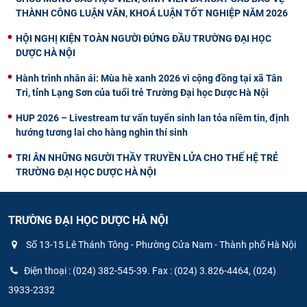
THÀNH CÔNG LUẬN VĂN, KHOÁ LUẬN TỐT NGHIỆP NĂM 2026
HỘI NGHỊ KIỆN TOÀN NGƯỜI ĐỨNG ĐẦU TRƯỜNG ĐẠI HỌC
DƯỢC HÀ NỘI
Hành trình nhân ái: Mùa hè xanh 2026 vì cộng đồng tại xã Tân
Tri, tỉnh Lạng Sơn của tuổi trẻ Trường Đại học Dược Hà Nội
HUP 2026 – Livestream tư vấn tuyển sinh lan tỏa niềm tin, định
hướng tương lai cho hàng nghìn thí sinh
TRI ÂN NHỮNG NGƯỜI THẦY TRUYỀN LỬA CHO THẾ HỆ TRẺ
TRƯỜNG ĐẠI HỌC DƯỢC HÀ NỘI
TRƯỜNG ĐẠI HỌC DƯỢC HÀ NỘI
Số 13-15 Lê Thánh Tông - Phường Cửa Nam - Thành phố Hà Nội
Điện thoại : (024) 382-545-39. Fax : (024) 3.826-4464, (024)
3933-2332