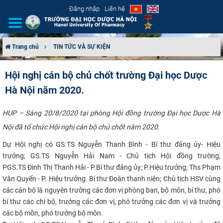
Đăng nhập
Liên hệ
Trang chủ
TIN TỨC VÀ SỰ KIỆN
GIỚI THIỆU
Hội nghị cán bộ chủ chốt trường Đại học Dược
Hà Nội năm 2020.
CƠ CẤU TỔ CHỨC
TUYỂN SINH
HUP – Sáng 20/8/2020 tại phòng Hội đồng trường Đại học Dược Hà
Nội đã tổ chức Hội nghị cán bộ chủ chốt năm 2020. ​​ ​​​
ĐÀO TẠO
Dự Hội nghị có GS.TS Nguyễn Thanh Bình - Bí thư đảng ủy- Hiệu
trưởng; GS.TS Nguyễn Hải Nam - Chủ tịch Hội đồng trường;
ĐẢM BẢO CHẤT LƯỢNG
PGS.TS Đinh Thị Thanh Hải - P.Bí thư đảng ủy; P.Hiệu trưởng; Ths Phạm
Văn Quyến - P. Hiệu trưởng. Bí thư Đoàn thanh niên; Chủ tịch HSV cùng
KHOA HỌC CÔNG NGHỆ
các cán bộ là nguyên trưởng các đơn vị phòng ban, bộ môn, bí thư, phó
bí thư các chi bộ, trưởng các đơn vị, phó trưởng các đơn vị và trưởng
HTQT
các bộ môn, phó trưởng bộ môn.