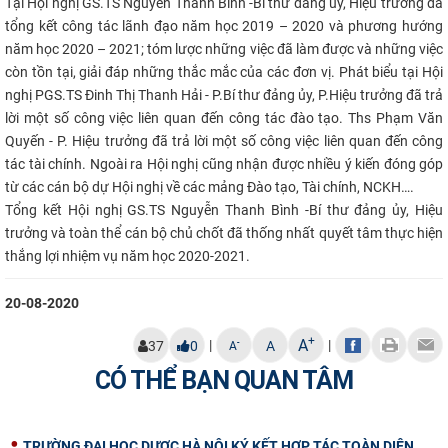
Tại Hội nghị
GS.TS Nguyễn Thanh Bình -Bí thư đảng ủy, Hiệu trưởng
đã
CỰU NGƯỜI HỌC
tổng kết công tác lãnh đạo năm học 2019 – 2020 và phương hướng
năm học 2020 – 2021; tóm lược những việc đã làm được và những việc
còn tồn tại, giải đáp những thắc mắc của các đơn vị. Phát biểu tại Hội
nghị PGS.TS Đinh Thị Thanh Hải - P.Bí thư đảng ủy, P.Hiệu trưởng đã trả
lời một số công việc liên quan đến công tác đào tạo. Ths Phạm Văn
Quyến - P. Hiệu trưởng đã trả lời một số công việc liên quan đến công
tác tài chính. Ngoài ra Hội nghị cũng nhận được nhiều ý kiến đóng góp
từ các cán bộ dự Hội nghị về các mảng Đào tạo, Tài chính, NCKH….
Tổng kết Hội nghị GS.TS Nguyễn Thanh Bình -Bí thư đảng ủy, Hiệu
trưởng và toàn thể cán bộ chủ chốt đã thống nhất quyết tâm thực hiện
thắng lợi nhiệm vụ năm học 2020-2021.
20-08-2020
+
A
|
|
-
37
0
A
A
CÓ THỂ BẠN QUAN TÂM
TRƯỜNG ĐẠI HỌC DƯỢC HÀ NỘI KÝ KẾT HỢP TÁC TOÀN DIỆN