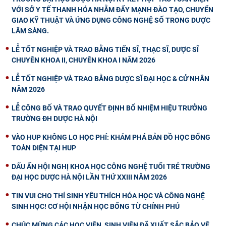
VỚI SỞ Y TẾ THANH HÓA NHẰM ĐẨY MẠNH ĐÀO TẠO, CHUYỂN
GIAO KỸ THUẬT VÀ ỨNG DỤNG CÔNG NGHỆ SỐ TRONG DƯỢC
LÂM SÀNG.
LỄ TỐT NGHIỆP VÀ TRAO BẰNG TIẾN SĨ, THẠC SĨ, DƯỢC SĨ
CHUYÊN KHOA II, CHUYÊN KHOA I NĂM 2026
LỄ TỐT NGHIỆP VÀ TRAO BẰNG DƯỢC SĨ ĐẠI HỌC & CỬ NHÂN
NĂM 2026
LỄ CÔNG BỐ VÀ TRAO QUYẾT ĐỊNH BỔ NHIỆM HIỆU TRƯỞNG
TRƯỜNG ĐH DƯỢC HÀ NỘI
VÀO HUP KHÔNG LO HỌC PHÍ: KHÁM PHÁ BẢN ĐỒ HỌC BỔNG
TOÀN DIỆN TẠI HUP
DẤU ẤN HỘI NGHỊ KHOA HỌC CÔNG NGHỆ TUỔI TRẺ TRƯỜNG
ĐẠI HỌC DƯỢC HÀ NỘI LẦN THỨ XXIII NĂM 2026
TIN VUI CHO THÍ SINH YÊU THÍCH HÓA HỌC VÀ CÔNG NGHỆ
SINH HỌC! CƠ HỘI NHẬN HỌC BỔNG TỪ CHÍNH PHỦ
CHÚC MỪNG CÁC HỌC VIÊN, SINH VIÊN ĐÃ XUẤT SẮC BẢO VỆ