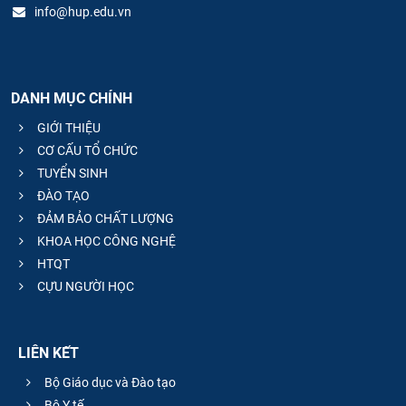
info@hup.edu.vn
DANH MỤC CHÍNH
GIỚI THIỆU
CƠ CẤU TỔ CHỨC
TUYỂN SINH
ĐÀO TẠO
ĐẢM BẢO CHẤT LƯỢNG
KHOA HỌC CÔNG NGHỆ
HTQT
CỰU NGƯỜI HỌC
LIÊN KẾT
Bộ Giáo dục và Đào tạo
Bộ Y tế