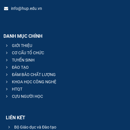
info@hup.edu.vn
DANH MỤC CHÍNH
GIỚI THIỆU
CƠ CẤU TỔ CHỨC
TUYỂN SINH
ĐÀO TẠO
ĐẢM BẢO CHẤT LƯỢNG
KHOA HỌC CÔNG NGHỆ
HTQT
CỰU NGƯỜI HỌC
LIÊN KẾT
Bộ Giáo dục và Đào tạo