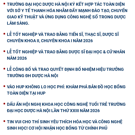
TRƯỜNG ĐẠI HỌC DƯỢC HÀ NỘI KÝ KẾT HỢP TÁC TOÀN DIỆN
VỚI SỞ Y TẾ THANH HÓA NHẰM ĐẨY MẠNH ĐÀO TẠO, CHUYỂN
GIAO KỸ THUẬT VÀ ỨNG DỤNG CÔNG NGHỆ SỐ TRONG DƯỢC
LÂM SÀNG.
LỄ TỐT NGHIỆP VÀ TRAO BẰNG TIẾN SĨ, THẠC SĨ, DƯỢC SĨ
CHUYÊN KHOA II, CHUYÊN KHOA I NĂM 2026
LỄ TỐT NGHIỆP VÀ TRAO BẰNG DƯỢC SĨ ĐẠI HỌC & CỬ NHÂN
NĂM 2026
LỄ CÔNG BỐ VÀ TRAO QUYẾT ĐỊNH BỔ NHIỆM HIỆU TRƯỞNG
TRƯỜNG ĐH DƯỢC HÀ NỘI
VÀO HUP KHÔNG LO HỌC PHÍ: KHÁM PHÁ BẢN ĐỒ HỌC BỔNG
TOÀN DIỆN TẠI HUP
DẤU ẤN HỘI NGHỊ KHOA HỌC CÔNG NGHỆ TUỔI TRẺ TRƯỜNG
ĐẠI HỌC DƯỢC HÀ NỘI LẦN THỨ XXIII NĂM 2026
TIN VUI CHO THÍ SINH YÊU THÍCH HÓA HỌC VÀ CÔNG NGHỆ
SINH HỌC! CƠ HỘI NHẬN HỌC BỔNG TỪ CHÍNH PHỦ