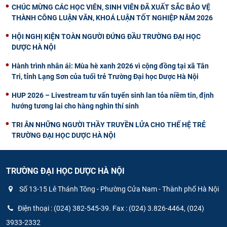
CHÚC MỪNG CÁC HỌC VIÊN, SINH VIÊN ĐÃ XUẤT SẮC BẢO VỆ
THÀNH CÔNG LUẬN VĂN, KHOÁ LUẬN TỐT NGHIỆP NĂM 2026
HỘI NGHỊ KIỆN TOÀN NGƯỜI ĐỨNG ĐẦU TRƯỜNG ĐẠI HỌC
DƯỢC HÀ NỘI
Hành trình nhân ái: Mùa hè xanh 2026 vì cộng đồng tại xã Tân
Tri, tỉnh Lạng Sơn của tuổi trẻ Trường Đại học Dược Hà Nội
HUP 2026 – Livestream tư vấn tuyển sinh lan tỏa niềm tin, định
hướng tương lai cho hàng nghìn thí sinh
TRI ÂN NHỮNG NGƯỜI THẦY TRUYỀN LỬA CHO THẾ HỆ TRẺ
TRƯỜNG ĐẠI HỌC DƯỢC HÀ NỘI
TRƯỜNG ĐẠI HỌC DƯỢC HÀ NỘI
Số 13-15 Lê Thánh Tông - Phường Cửa Nam - Thành phố Hà Nội
Điện thoại : (024) 382-545-39. Fax : (024) 3.826-4464, (024)
3933-2332