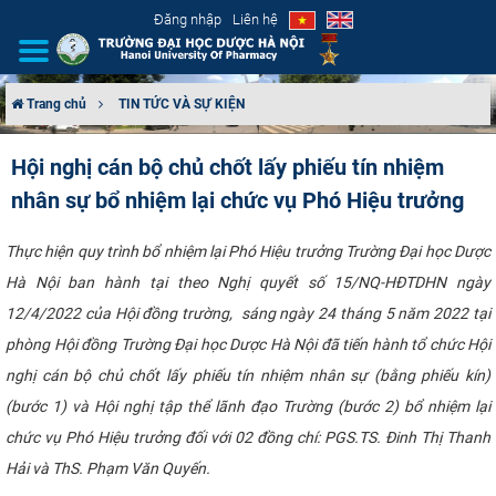
Đăng nhập
Liên hệ
Trang chủ
TIN TỨC VÀ SỰ KIỆN
GIỚI THIỆU
Hội nghị cán bộ chủ chốt lấy phiếu tín nhiệm
nhân sự bổ nhiệm lại chức vụ Phó Hiệu trưởng
CƠ CẤU TỔ CHỨC
TUYỂN SINH
Thực hiện quy trình bổ nhiệm lại Phó Hiệu trưởng Trường Đại học Dược
Hà Nội ban hành tại theo Nghị quyết số 15/NQ-HĐTDHN ngày
ĐÀO TẠO
12/4/2022 của Hội đồng trường, sáng ngày 24 tháng 5 năm 2022 tại
phòng Hội đồng Trường Đại học Dược Hà Nội đã tiến hành tổ chức Hội
ĐẢM BẢO CHẤT LƯỢNG
nghị cán bộ chủ chốt lấy phiếu tín nhiệm nhân sự (bằng phiếu kín)
(bước 1) và Hội nghị tập thể lãnh đạo Trường (bước 2) bổ nhiệm lại
KHOA HỌC CÔNG NGHỆ
chức vụ Phó Hiệu trưởng đối với 02 đồng chí: PGS.TS. Đinh Thị Thanh
HTQT
Hải và ThS. Phạm Văn Quyến.