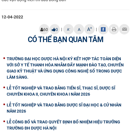
12-04-2022
+
A
|
|
-
60
0
A
A
CÓ THỂ BẠN QUAN TÂM
TRƯỜNG ĐẠI HỌC DƯỢC HÀ NỘI KÝ KẾT HỢP TÁC TOÀN DIỆN
VỚI SỞ Y TẾ THANH HÓA NHẰM ĐẨY MẠNH ĐÀO TẠO, CHUYỂN
GIAO KỸ THUẬT VÀ ỨNG DỤNG CÔNG NGHỆ SỐ TRONG DƯỢC
LÂM SÀNG.
LỄ TỐT NGHIỆP VÀ TRAO BẰNG TIẾN SĨ, THẠC SĨ, DƯỢC SĨ
CHUYÊN KHOA II, CHUYÊN KHOA I NĂM 2026
LỄ TỐT NGHIỆP VÀ TRAO BẰNG DƯỢC SĨ ĐẠI HỌC & CỬ NHÂN
NĂM 2026
LỄ CÔNG BỐ VÀ TRAO QUYẾT ĐỊNH BỔ NHIỆM HIỆU TRƯỞNG
TRƯỜNG ĐH DƯỢC HÀ NỘI