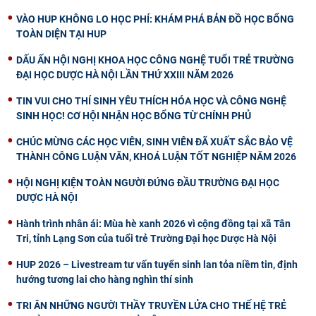
VÀO HUP KHÔNG LO HỌC PHÍ: KHÁM PHÁ BẢN ĐỒ HỌC BỔNG
TOÀN DIỆN TẠI HUP
DẤU ẤN HỘI NGHỊ KHOA HỌC CÔNG NGHỆ TUỔI TRẺ TRƯỜNG
ĐẠI HỌC DƯỢC HÀ NỘI LẦN THỨ XXIII NĂM 2026
TIN VUI CHO THÍ SINH YÊU THÍCH HÓA HỌC VÀ CÔNG NGHỆ
SINH HỌC! CƠ HỘI NHẬN HỌC BỔNG TỪ CHÍNH PHỦ
CHÚC MỪNG CÁC HỌC VIÊN, SINH VIÊN ĐÃ XUẤT SẮC BẢO VỆ
THÀNH CÔNG LUẬN VĂN, KHOÁ LUẬN TỐT NGHIỆP NĂM 2026
HỘI NGHỊ KIỆN TOÀN NGƯỜI ĐỨNG ĐẦU TRƯỜNG ĐẠI HỌC
DƯỢC HÀ NỘI
Hành trình nhân ái: Mùa hè xanh 2026 vì cộng đồng tại xã Tân
Tri, tỉnh Lạng Sơn của tuổi trẻ Trường Đại học Dược Hà Nội
HUP 2026 – Livestream tư vấn tuyển sinh lan tỏa niềm tin, định
hướng tương lai cho hàng nghìn thí sinh
TRI ÂN NHỮNG NGƯỜI THẦY TRUYỀN LỬA CHO THẾ HỆ TRẺ