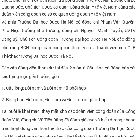
Quang Đức,
C
hủ tịch CĐCS
cơ quan
Công
đoàn
Y tế Việt
Nam
cùng các
CỰU NGƯỜI HỌC
đoàn viên công đoàn cơ sở cơ quan Công đoàn Y tế Việt Nam.
Về phía Trường Đai học Dược Hà Nội có đồng chí Phạm Văn Quyến,
Phó Hiệu trưởng nhà trường, đồng chí Nguyễn Mạnh Tuyển, UVTV
Đảng uỷ, C
hủ tịch Công đoàn Trường
Đại học Dược Hà Nội
, các đồng
chí trong BCH công đoàn cùng các đoàn viên là thành viên của CLB
Thể thao trường Đại học Dược Hà Nội
.
Các vận động viên tham dự thi đấu 2 môn là Cầu lông và Bóng bàn với
các hạng mục giải thưởng gồm:
1. Cầu lông: Đôi nam và Đôi nam nữ phối hợp
2. Bóng bàn: Đơn nam, Đôi nam và Đôi nam nữ phối hợp.
Tại buổi lễ khai mạc, thay mặt cho các đoàn viên công đoàn của Công
đoàn Y tế, đồng chí Vũ Tiến Dũng đã đánh giá cao và biểu dương phong
trào hoạt động văn hóa thể thao của công đoàn Trường Đại học Dược
Hà Nội nói chung cũng như sáng kiến tổ chức buổi thi đấu giao hữu nói