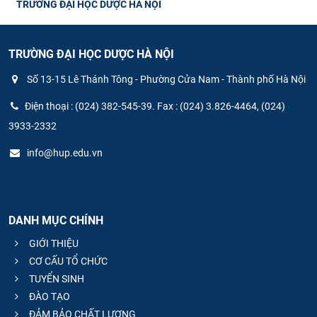
TRƯỜNG ĐẠI HỌC DƯỢC HÀ NỘI
TRƯỜNG ĐẠI HỌC DƯỢC HÀ NỘI
Số 13-15 Lê Thánh Tông - Phường Cửa Nam - Thành phố Hà Nội
Điện thoại : (024) 382-545-39. Fax : (024) 3.826-4464, (024)
3933-2332
info@hup.edu.vn
DANH MỤC CHÍNH
GIỚI THIỆU
CƠ CẤU TỔ CHỨC
TUYỂN SINH
ĐÀO TẠO
ĐẢM BẢO CHẤT LƯỢNG