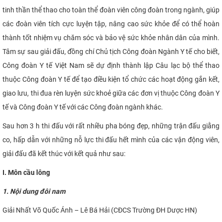
tinh thần thể thao cho toàn thể đoàn viên công đoàn trong ngành, giúp
các đoàn viên tích cực luyện tập, nâng cao sức khỏe để có thể hoàn
thành tốt nhiệm vụ chăm sóc và bảo vệ sức khỏe nhân dân của mình.
Tâm sự sau giải đấu, đồng chí Chủ tịch Công đoàn Ngành Y tế cho biết,
Công đoàn Y tế Việt Nam sẽ dự định thành lập Câu lạc bộ thể thao
thuộc Công đoàn Y tế để tạo điều kiện tổ chức các hoạt động gắn kết,
giao lưu, thi đua rèn luyện sức khoẻ giữa các đơn vị thuộc Công đoàn Y
tế và Công đoàn Y tế với các Công đoàn ngành khác.
Sau hơn 3 h thi đấu với rất nhiều pha bóng đẹp, những trận đấu giằng
co, hấp dẫn với những nỗ lực thi đấu hết mình của các vận động viên,
giải đấu đã kết thúc với kết quả như sau:
I
. Môn cầu lông
1. Nội dung đôi nam
Giải Nhất Võ Quốc Ánh – Lê Bá Hải (CĐCS Trường ĐH Dược HN)