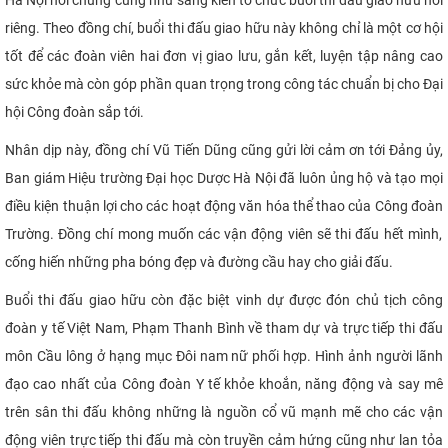
riêng. Theo đồng chí, buổi thi đấu giao hữu này không chỉ là một cơ hội
tốt để các đoàn viên hai đơn vị giao lưu, gắn kết, luyện tập nâng cao
sức khỏe mà còn góp phần quan trọng trong công tác chuẩn bị cho Đại
hội Công đoàn sắp tới.
Nhân dịp này, đồng chí Vũ Tiến Dũng cũng gửi lời cảm ơn tới Đảng ủy,
Ban giám Hiệu trường Đại học Dược Hà Nội đã luôn ủng hộ và tạo mọi
điều kiện thuận lợi cho các hoạt động văn hóa thể thao của Công đoàn
Trường
. Đồng chí mong muốn các vận động viên sẽ thi đấu hết mình,
cống hiến những pha bóng đẹp và đường cầu hay cho giải đấu.
Buổi thi đấu giao hữu còn đặc biệt vinh dự được đón chủ tịch công
đoàn y tế Việt Nam, Phạm Thanh Bình về tham dự và trực tiếp thi đấu
môn Cầu lông ở hạng mục Đôi nam nữ phối hợp. Hình ảnh người lãnh
đạo cao nhất của Công đoàn Y tế khỏe khoắn, năng động và say mê
trên sân thi đấu không những là nguồn cổ vũ mạnh mẽ cho các vận
động viên trực tiếp thi đấu mà còn truyền cảm hứng cũng như lan tỏa