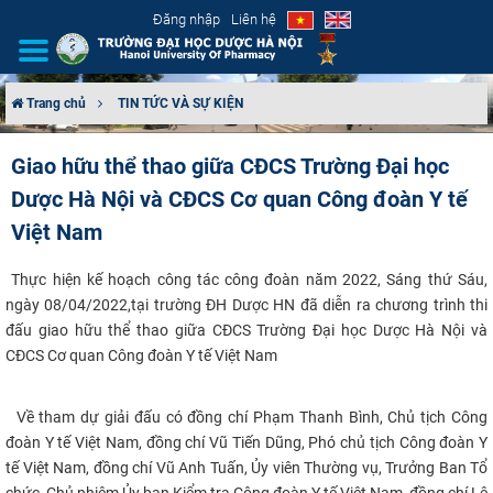
Đăng nhập
Liên hệ
Trang chủ
TIN TỨC VÀ SỰ KIỆN
GIỚI THIỆU
Giao hữu thể thao giữa CĐCS Trường Đại học
Dược Hà Nội và CĐCS Cơ quan Công đoàn Y tế
CƠ CẤU TỔ CHỨC
Việt Nam
TUYỂN SINH
Thực
hiện kế hoạch công tác công đoàn năm 2022,
Sáng thứ Sáu
,
ĐÀO TẠO
ngày
08/04/2022
,
tại trường ĐH Dược HN đã diễn ra chương
trình
thi
đấu giao hữu thể thao giữa CĐCS Trường Đại học Dược Hà Nội và
CĐCS Cơ quan Công đoàn Y tế Việt Nam
ĐẢM BẢO CHẤT LƯỢNG
KHOA HỌC CÔNG NGHỆ
​
Về tham dự giải đấu có đồng chí Phạm Thanh Bình, Chủ tịch Công
đoàn Y tế Việt Nam, đồng chí Vũ Tiến Dũng, Phó chủ tịch Công đoàn Y
HTQT
tế Việt Nam, đồng chí Vũ Anh Tuấn, Ủy viên Thường vụ, Trưởng Ban Tổ
chức, Chủ nhiệm Ủy ban Kiểm tra Công đoàn Y tế Việt Nam, đồng chí Lê