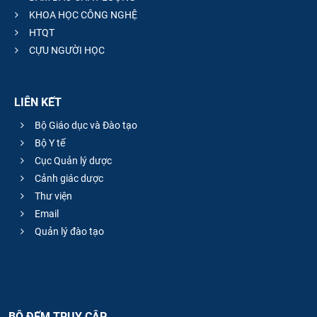
KHOA HỌC CÔNG NGHỆ
HTQT
CỰU NGƯỜI HỌC
LIÊN KẾT
Bộ Giáo dục và Đào tạo
Bộ Y tế
Cục Quản lý dược
Cảnh giác dược
Thư viện
Email
Quản lý đào tạo
BỘ ĐẾM TRUY CẬP