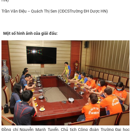
Trần Văn Điệu – Quách Thị Sen (
CĐCS
Trường ĐH Dược HN)
Một
số hình ảnh của giải đấu:
Đ
ồng chí Nguyễn Mạnh Tuyển, Chủ tịch Công đoàn Trường Đại học