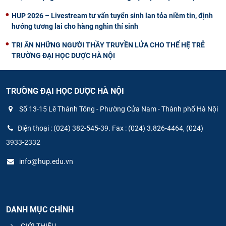
HUP 2026 – Livestream tư vấn tuyển sinh lan tỏa niềm tin, định
hướng tương lai cho hàng nghìn thí sinh
TRI ÂN NHỮNG NGƯỜI THẦY TRUYỀN LỬA CHO THẾ HỆ TRẺ
TRƯỜNG ĐẠI HỌC DƯỢC HÀ NỘI
TRƯỜNG ĐẠI HỌC DƯỢC HÀ NỘI
Số 13-15 Lê Thánh Tông - Phường Cửa Nam - Thành phố Hà Nội
Điện thoại : (024) 382-545-39. Fax : (024) 3.826-4464, (024)
3933-2332
info@hup.edu.vn
DANH MỤC CHÍNH
GIỚI THIỆU