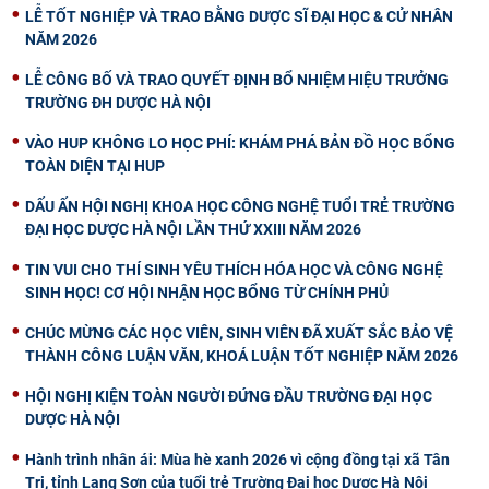
LỄ TỐT NGHIỆP VÀ TRAO BẰNG DƯỢC SĨ ĐẠI HỌC & CỬ NHÂN
NĂM 2026
LỄ CÔNG BỐ VÀ TRAO QUYẾT ĐỊNH BỔ NHIỆM HIỆU TRƯỞNG
TRƯỜNG ĐH DƯỢC HÀ NỘI
VÀO HUP KHÔNG LO HỌC PHÍ: KHÁM PHÁ BẢN ĐỒ HỌC BỔNG
TOÀN DIỆN TẠI HUP
DẤU ẤN HỘI NGHỊ KHOA HỌC CÔNG NGHỆ TUỔI TRẺ TRƯỜNG
ĐẠI HỌC DƯỢC HÀ NỘI LẦN THỨ XXIII NĂM 2026
TIN VUI CHO THÍ SINH YÊU THÍCH HÓA HỌC VÀ CÔNG NGHỆ
SINH HỌC! CƠ HỘI NHẬN HỌC BỔNG TỪ CHÍNH PHỦ
CHÚC MỪNG CÁC HỌC VIÊN, SINH VIÊN ĐÃ XUẤT SẮC BẢO VỆ
THÀNH CÔNG LUẬN VĂN, KHOÁ LUẬN TỐT NGHIỆP NĂM 2026
HỘI NGHỊ KIỆN TOÀN NGƯỜI ĐỨNG ĐẦU TRƯỜNG ĐẠI HỌC
DƯỢC HÀ NỘI
Hành trình nhân ái: Mùa hè xanh 2026 vì cộng đồng tại xã Tân
Tri, tỉnh Lạng Sơn của tuổi trẻ Trường Đại học Dược Hà Nội