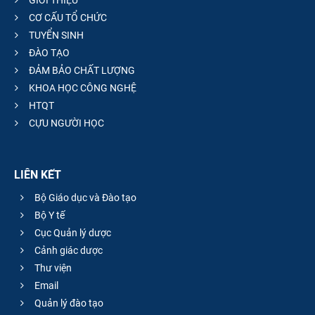
CƠ CẤU TỔ CHỨC
TUYỂN SINH
ĐÀO TẠO
ĐẢM BẢO CHẤT LƯỢNG
KHOA HỌC CÔNG NGHỆ
HTQT
CỰU NGƯỜI HỌC
LIÊN KẾT
Bộ Giáo dục và Đào tạo
Bộ Y tế
Cục Quản lý dược
Cảnh giác dược
Thư viện
Email
Quản lý đào tạo