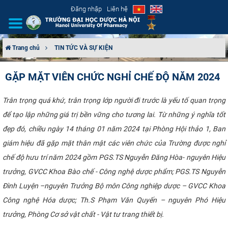
Đăng nhập
Liên hệ
Trang chủ
TIN TỨC VÀ SỰ KIỆN
GIỚI THIỆU
GẶP MẶT VIÊN CHỨC NGHỈ CHẾ ĐỘ NĂM 2024
CƠ CẤU TỔ CHỨC
Trân trọng quá khứ, trân trọng lớp người đi trước là yếu tố quan trọng
để tạo lập những giá trị bền vững cho tương lai. Từ những ý nghĩa tốt
TUYỂN SINH
đẹp đó, chiều ngày 14 tháng 01 năm 2024 tại Phòng Hội thảo 1, Ban
ĐÀO TẠO
giám hiệu đã gặp mặt thân mật các viên chức của Trường được nghỉ
chế độ hưu trí năm 2024 gồm PGS.TS Nguyễn Đăng Hòa- nguyên Hiệu
ĐẢM BẢO CHẤT LƯỢNG
trưởng, GVCC Khoa Bào chế - Công nghệ dược phẩm; PGS.TS Nguyễn
Đình Luyện –nguyên Trưởng Bộ môn Công nghiệp dược – GVCC Khoa
KHOA HỌC CÔNG NGHỆ
Công nghệ Hóa dược; Th.S Phạm Văn Quyến – nguyên Phó Hiệu
trưởng, Phòng Cơ sở vật chất - Vật tư trang thiết bị.
HTQT