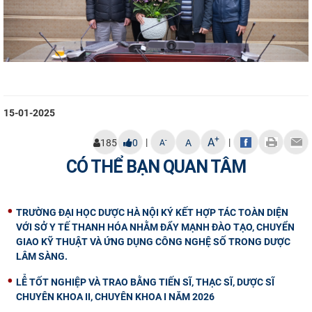
15-01-2025
+
A
|
|
-
185
0
A
A
CÓ THỂ BẠN QUAN TÂM
TRƯỜNG ĐẠI HỌC DƯỢC HÀ NỘI KÝ KẾT HỢP TÁC TOÀN DIỆN
VỚI SỞ Y TẾ THANH HÓA NHẰM ĐẨY MẠNH ĐÀO TẠO, CHUYỂN
GIAO KỸ THUẬT VÀ ỨNG DỤNG CÔNG NGHỆ SỐ TRONG DƯỢC
LÂM SÀNG.
LỄ TỐT NGHIỆP VÀ TRAO BẰNG TIẾN SĨ, THẠC SĨ, DƯỢC SĨ
CHUYÊN KHOA II, CHUYÊN KHOA I NĂM 2026