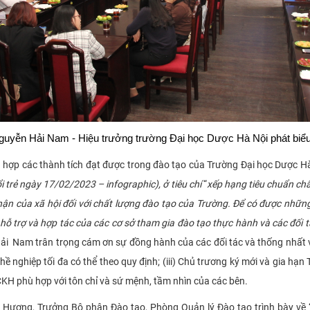
uyễn Hải Nam - Hiệu trưởng trường Đại học Dược Hà Nội phát biể
 hợp các thành tích đạt được trong đào tạo của Trường Đại học Dược Hà
trẻ ngày 17/02/2023 – infographic), ở tiêu chí
“
xếp hạng tiêu chuẩn ch
nhận của xã hội đối với chất lượng đào tạo của Trường. Để có được nhữn
 hỗ trợ và hợp tác của các cơ sở tham gia đào tạo thực hành và các đối
 Nam trân trọng cám ơn sự đồng hành của các đối tác và thống nhất với 
hề nghiệp tối đa có thể theo quy định; (iii) Chủ trương ký mới và gia hạ
CKH phù hợp với tôn chỉ và sứ mệnh, tầm nhìn của các bên.
an Hương, Trưởng Bộ phận Đào tạo, Phòng Quản lý Đào tạo trình bày về 