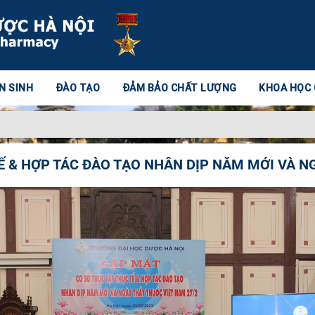
N SINH
ĐÀO TẠO
ĐẢM BẢO CHẤT LƯỢNG
KHOA HỌC
Ế & HỢP TÁC ĐÀO TẠO NHÂN DỊP NĂM MỚI VÀ N