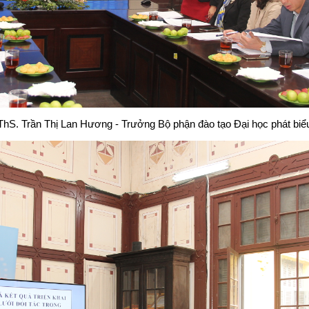
ThS. Trần Thị Lan Hương - Trưởng Bộ phận đào tạo Đại học phát biể