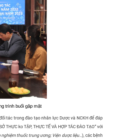
g trình buổi gặp mặt
 đối tác trong đào tạo nhân lực Dược và NCKH để đáp
CƠ SỞ THỰC ko TẬP, THỰC TẾ VÀ HỢP TÁC ĐÀO TẠO” với
m nghiệm thuốc trung ương; Viện dược liệu…
), các bệnh