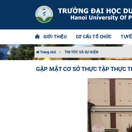
GIỚI THIỆU
CƠ CẤU TỔ CHỨC
TUYỂ
Trang chủ
TIN TỨC VÀ SỰ KIỆN
GẶP MẶT CƠ SỞ THỰC TẬP THỰC T