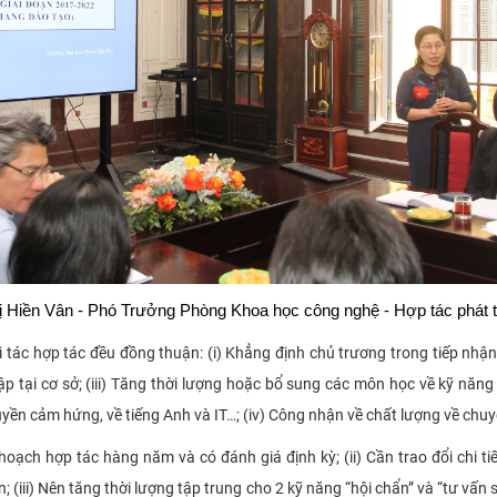
ị Hiền Vân - Phó Trưởng Phòng Khoa học công nghệ - Hợp tác phát tr
 tác hợp tác đều đồng thuận: (i) Khẳng định chủ trương trong tiếp nhận
tập tại cơ sở; (iii) Tăng thời lượng hoặc bổ sung các môn học về kỹ năng
ruyền cảm hứng, về tiếng Anh và IT…; (iv) Công nhận về chất lượng về chu
ế hoạch hợp tác hàng năm và có đánh giá định kỳ; (ii) Cần trao đổi chi t
n; (iii) Nên tăng thời lượng tập trung cho 2 kỹ năng “hội chẩn” và “tư vấ