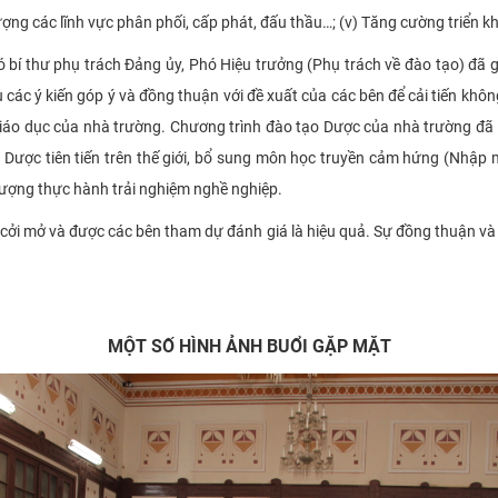
ợng các lĩnh vực phân phối, cấp phát, đấu thầu…; (v) Tăng cường triển k
bí thư phụ trách Đảng ủy, Phó Hiệu trưởng (Phụ trách về đào tạo) đã gửi
hu các ý kiến góp ý và đồng thuận với đề xuất của các bên để cải tiến 
 giáo dục của nhà trường. Chương trình đào tạo Dược của nhà trường đã
 Dược tiên tiến trên thế giới, bổ sung môn học truyền cảm hứng (Nhập 
 lượng thực hành trải nghiệm nghề nghiệp.
cởi mở và được các bên tham dự đánh giá là hiệu quả. Sự đồng thuận và 
MỘT SỐ HÌNH ẢNH BUỔI GẶP MẶT