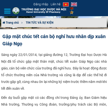
Đăng nhập
Liên hệ
Trang chủ
TIN TỨC VÀ SỰ KIỆN
GIỚI THIỆU
Gặp mặt chúc tết cán bộ nghỉ hưu nhân dịp xuân
Giáp Ngọ
CƠ CẤU TỔ CHỨC
TUYỂN SINH
Sáng ngày 22/01/2014, tại giảng đường 12, Trường Đại học Dược Hà
Nội đã tổ chức gặp mặt thân mật, chúc tết xuân Giáp Ngọ các nhà
ĐÀO TẠO
giáo, cán bộ viên chức của trường đã nghỉ hưu. Đây là hoạt động được
tổ chức thường niên của Nhà trường và cũng là dịp để các thế hệ đi
ĐẢM BẢO CHẤT LƯỢNG
trước gặp gỡ, cùng nhau ôn lại những kỷ niệm trước thềm năm mới khi
tết đến xuân về.
KHOA HỌC CÔNG NGHỆ
Đến dự buổi gặp mặt có các đồng chí trong Đảng ủy, Ban Giám hiệu
HTQT
Nhà trường, Thường vụ Công đoàn, trưởng/phụ trách các Bộ môn,