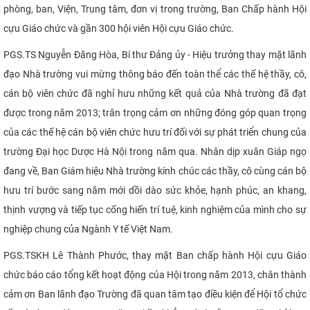
phòng, ban, Viện, Trung tâm, đơn vị trong trường, Ban Chấp hành Hội
CỰU NGƯỜI HỌC
cựu Giáo chức và gần 300 hội viên Hội cựu Giáo chức.
PGS.TS Nguyễn Đăng Hòa, Bí thư Đảng ủy - Hiệu trưởng thay mặt lãnh
đạo Nhà trường vui mừng thông báo đến toàn thể các thế hệ thầy, cô,
cán bộ viên chức đã nghỉ hưu những kết quả của Nhà trường đã đạt
được trong năm 2013; trân trọng cảm ơn những đóng góp quan trọng
của các thế hệ cán bộ viên chức hưu trí đối với sự phát triển chung của
trường Đại học Dược Hà Nội trong năm qua. Nhân dịp xuân Giáp ngọ
đang về, Ban Giám hiệu Nhà trường kính chúc các thầy, cô cùng cán bộ
hưu trí bước sang năm mới dồi dào sức khỏe, hạnh phúc, an khang,
thịnh vượng và tiếp tục cống hiến trí tuệ, kinh nghiệm của mình cho sự
nghiệp chung của Ngành Y tế Việt Nam.
PGS.TSKH Lê Thành Phước, thay mặt Ban chấp hành Hội cựu Giáo
chức báo cáo tổng kết hoạt động của Hội trong năm 2013, chân thành
cảm ơn Ban lãnh đạo Trường đã quan tâm tạo điều kiện để Hội tổ chức