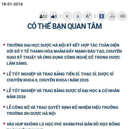
18-01-2016
+
A
|
|
-
52
0
A
A
CÓ THỂ BẠN QUAN TÂM
TRƯỜNG ĐẠI HỌC DƯỢC HÀ NỘI KÝ KẾT HỢP TÁC TOÀN DIỆN
VỚI SỞ Y TẾ THANH HÓA NHẰM ĐẨY MẠNH ĐÀO TẠO, CHUYỂN
GIAO KỸ THUẬT VÀ ỨNG DỤNG CÔNG NGHỆ SỐ TRONG DƯỢC
LÂM SÀNG.
LỄ TỐT NGHIỆP VÀ TRAO BẰNG TIẾN SĨ, THẠC SĨ, DƯỢC SĨ
CHUYÊN KHOA II, CHUYÊN KHOA I NĂM 2026
LỄ TỐT NGHIỆP VÀ TRAO BẰNG DƯỢC SĨ ĐẠI HỌC & CỬ NHÂN
NĂM 2026
LỄ CÔNG BỐ VÀ TRAO QUYẾT ĐỊNH BỔ NHIỆM HIỆU TRƯỞNG
TRƯỜNG ĐH DƯỢC HÀ NỘI
VÀO HUP KHÔNG LO HỌC PHÍ: KHÁM PHÁ BẢN ĐỒ HỌC BỔNG