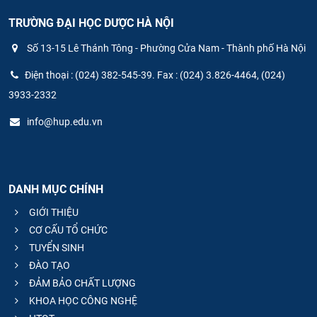
TRƯỜNG ĐẠI HỌC DƯỢC HÀ NỘI
Số 13-15 Lê Thánh Tông - Phường Cửa Nam - Thành phố Hà Nội
Điện thoại : (024) 382-545-39. Fax : (024) 3.826-4464, (024)
3933-2332
info@hup.edu.vn
DANH MỤC CHÍNH
GIỚI THIỆU
CƠ CẤU TỔ CHỨC
TUYỂN SINH
ĐÀO TẠO
ĐẢM BẢO CHẤT LƯỢNG
KHOA HỌC CÔNG NGHỆ