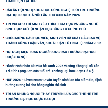
TOÀN DIỆN TẠI HUP
DẤU ẤN HỘI NGHỊ KHOA HỌC CÔNG NGHỆ TUỔI TRẺ TRƯỜNG
ĐẠI HỌC DƯỢC HÀ NỘI LẦN THỨ XXIII NĂM 2026
TIN VUI CHO THÍ SINH YÊU THÍCH HÓA HỌC VÀ CÔNG NGHỆ
SINH HỌC! CƠ HỘI NHẬN HỌC BỔNG TỪ CHÍNH PHỦ
CHÚC MỪNG CÁC HỌC VIÊN, SINH VIÊN ĐÃ XUẤT SẮC BẢO VỆ
THÀNH CÔNG LUẬN VĂN, KHOÁ LUẬN TỐT NGHIỆP NĂM 2026
HỘI NGHỊ KIỆN TOÀN NGƯỜI ĐỨNG ĐẦU TRƯỜNG ĐẠI HỌC
DƯỢC HÀ NỘI
Hành trình nhân ái: Mùa hè xanh 2026 vì cộng đồng tại xã Tân
Tri, tỉnh Lạng Sơn của tuổi trẻ Trường Đại học Dược Hà Nội
HUP 2026 – Livestream tư vấn tuyển sinh lan tỏa niềm tin, định
hướng tương lai cho hàng nghìn thí sinh
TRI ÂN NHỮNG NGƯỜI THẦY TRUYỀN LỬA CHO THẾ HỆ TRẺ
TRƯỜNG ĐẠI HỌC DƯỢC HÀ NỘI