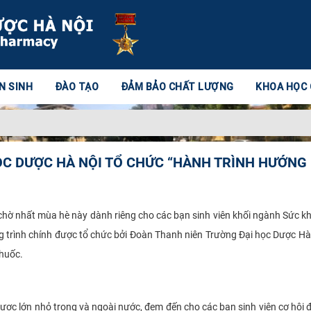
N SINH
ĐÀO TẠO
ĐẢM BẢO CHẤT LƯỢNG
KHOA HỌC
C DƯỢC HÀ NỘI TỔ CHỨC “HÀNH TRÌNH HƯỚNG
ờ nhất mùa hè này dành riêng cho các bạn sinh viên khối ngành Sức khỏ
rình chính được tổ chức bởi Đoàn Thanh niên Trường Đại học Dược Hà 
thuốc.
 lớn nhỏ trong và ngoài nước, đem đến cho các bạn sinh viên cơ hội đượ