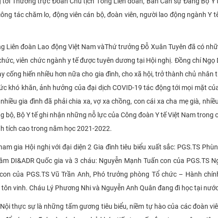
ọng tới Thường trực Đoàn Chủ tịch Tổng Liên đoàn, Ban Cán sự Đảng Bộ Y
ông tác chăm lo, động viên cán bộ, đoàn viên, người lao động ngành Y tế
g Liên đoàn Lao động Việt Nam vàThứ trưởng Đỗ Xuân Tuyên đã có những
chức, viên chức ngành y tế được tuyên dương tại Hội nghị
. Đồng chí Ngọ 
ày cống hiến nhiều hơn nữa cho gia đình, cho xã hội, trở thành chủ nhâ
sức khó khăn, ảnh hưởng của đại dịch COVID-19 tác động tới mọi mặt của 
 nhiều gia đình đã phải chia xa, vợ xa chồng, con cái xa cha mẹ già, n
 bộ, Bộ Y tế ghi nhận những nỗ lực của Công đoàn Y tế Việt Nam trong c
ành tích cao trong năm học 2021-2022.
ham gia Hội nghị với đại diện 2 Gia đình tiêu biểu xuất sắc: PGS.TS P
 tâm DI&ADR Quốc gia và 3 cháu: Nguyễn Mạnh Tuấn con của PGS.TS N
i, con của PGS.TS Vũ Trần Anh, Phó trưởng phòng Tổ chức – Hành ch
tôn vinh. Cháu Lý Phương Nhi và Nguyễn Anh Quân đang đi học tại nước
Nội thực sự là những tấm gương tiêu biểu, niềm tự hào của các đoàn vi