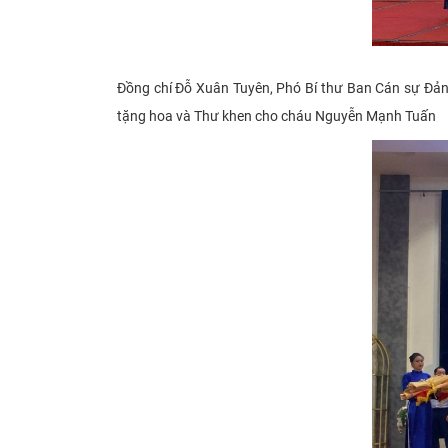
Đồng chí Đỗ Xuân Tuyên, Phó Bí thư Ban Cán sự Đảng
tặng hoa và
T
h
ư
khen cho cháu Nguyễn Mạnh Tuấn