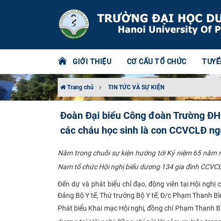
GIỚI THIỆU
CƠ CẤU TỔ CHỨC
TUYỂ
Trang chủ
TIN TỨC VÀ SỰ KIỆN
Đoàn Đại biểu Công đoàn Trường ĐH 
các cháu học sinh là con CCVCLĐ ng
Nằm trong chuỗi sự kiện hướng tới Kỷ niệm 65 năm 
Nam tổ chức Hội nghị biểu dương 134 gia đình CCVCLĐ 
​Đến dự và phát biểu chỉ đạo, động viên tại Hội ng
Đảng Bộ Y tế, Thứ trưởng Bộ Y tế; Đ/c Phạm Thanh Bì
Phát biểu Khai mạc Hội nghị, đồng chí Phạm Thanh Bìn