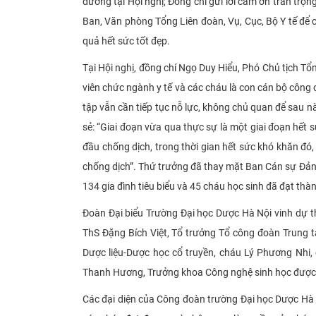
dương tại Hội nghị; Đồng chí gửi lời cảm ơn trân tr
Ban, Văn phòng Tổng Liên đoàn, Vụ, Cục, Bộ Y tế để c
quả hết sức tốt đẹp.
Tại
Hội nghị,
đồng chí Ngọ Duy Hiểu, Phó Chủ tịch Tổn
viên chức ngành y tế và các cháu là con cán bộ công 
tập vẫn cần tiếp tục nỗ lực, không chủ quan để sau n
sẻ: “Giai đoạn vừa qua thực sự là một giai đoạn hết 
đầu chống dịch, trong thời gian hết sức khó khăn đó,
chống dịch”. Thứ trưởng đã thay mặt Ban Cán sự Đảng
134 gia đình tiêu biểu và 45 cháu học sinh đã đạt th
Đoàn Đại biểu Trường Đại học Dược Hà Nội vinh dự t
ThS Đặng Bích Việt, Tổ trưởng Tổ công đoàn Trung
Dược liệu-Dược học cổ truyền, cháu Lý Phương Nh
Thanh Hương, Trưởng khoa Công nghệ sinh học được 
Các đại diện của Công đoàn trường Đại học Dược Hà 