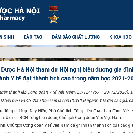
N SINH
ĐÀO TẠO
ĐẢM BẢO CHẤT LƯỢNG
KHOA HỌC
Dược Hà Nội tham dự Hội nghị biểu dương gia đình
ành Y tế đạt thành tích cao trong năm học 2021-2
ngày thành lập Công đoàn Y tế Việt Nam (23/12/1957 – 23/12/2020), sá
tiêu biểu và 45 cháu học sinh là con CCVCLĐ ngành Y tế đạt các giải cao 
hị có đồng chí Ngọ Duy Hiểu, Phó Chủ tịch Tổng Liên đoàn Lao động Việ
nh, Ủy viên BCH Tổng Liên đoàn, Chủ tịch Công đoàn Y tế Việt Nam.
h, Chủ tịch Công đoàn Y tế Việt Nam đã ghi nhận thành tích của các gia