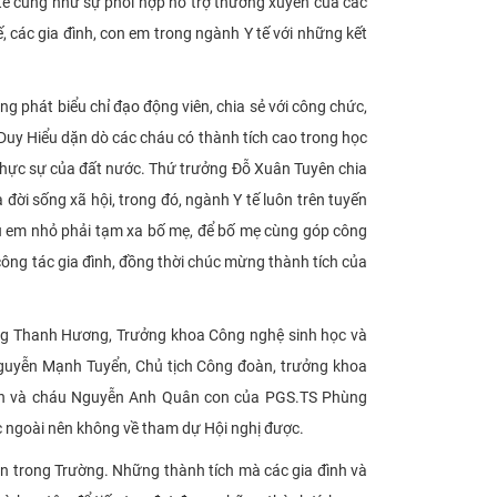
 tế cũng như sự phối hợp hỗ trợ thường xuyên của các
, các gia đình, con em trong ngành Y tế với những kết
 phát biểu chỉ đạo động viên, chia sẻ với công
chức,
Duy Hiểu dặn dò các cháu có thành tích cao trong học
n thực sự của đất nước. Thứ trưởng Đỗ Xuân Tuyên chia
đời sống xã hội, trong đó, ngành Y tế luôn trên tuyến
hiều em nhỏ phải tạm xa bố mẹ, để bố mẹ cùng góp công
ông tác gia đình, đồng thời chúc mừng thành tích của
hùng Thanh Hương, Trưởng khoa Công nghệ sinh học và
guyễn Mạnh Tuyển, Chủ tịch Công đoàn, trưởng khoa
ính và cháu Nguyễn Anh Quân con của PGS.TS Phùng
 ngoài nên không về tham dự Hội nghị được.
ên trong Trường.
Những thành tích mà các gia đình và