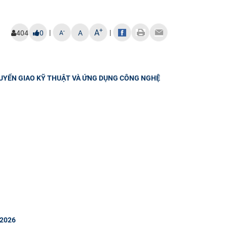
+
A
|
|
-
404
0
A
A
HUYỂN GIAO KỸ THUẬT VÀ ỨNG DỤNG CÔNG NGHỆ
 2026