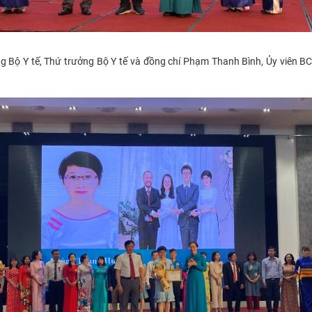
 Bộ Y tế, Thứ trưởng Bộ Y tế và đồng chí Phạm Thanh Bình, Ủy viên B