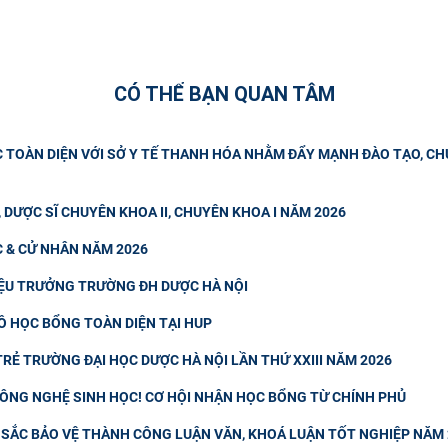
CÓ THỂ BẠN QUAN TÂM
C TOÀN DIỆN VỚI SỞ Y TẾ THANH HÓA NHẰM ĐẨY MẠNH ĐÀO TẠO, C
, DƯỢC SĨ CHUYÊN KHOA II, CHUYÊN KHOA I NĂM 2026
C & CỬ NHÂN NĂM 2026
IỆU TRƯỞNG TRƯỜNG ĐH DƯỢC HÀ NỘI
Ồ HỌC BỔNG TOÀN DIỆN TẠI HUP
RẺ TRƯỜNG ĐẠI HỌC DƯỢC HÀ NỘI LẦN THỨ XXIII NĂM 2026
 CÔNG NGHỆ SINH HỌC! CƠ HỘI NHẬN HỌC BỔNG TỪ CHÍNH PHỦ
T SẮC BẢO VỆ THÀNH CÔNG LUẬN VĂN, KHOÁ LUẬN TỐT NGHIỆP NĂM