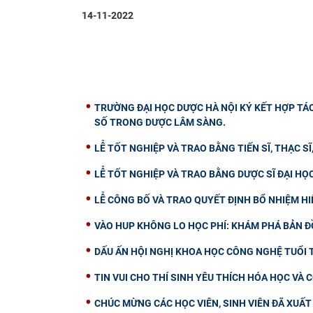
14-11-2022
TRƯỜNG ĐẠI HỌC DƯỢC HÀ NỘI KÝ KẾT HỢP TÁ
SỐ TRONG DƯỢC LÂM SÀNG.
LỄ TỐT NGHIỆP VÀ TRAO BẰNG TIẾN SĨ, THẠC SĨ
LỄ TỐT NGHIỆP VÀ TRAO BẰNG DƯỢC SĨ ĐẠI HỌ
LỄ CÔNG BỐ VÀ TRAO QUYẾT ĐỊNH BỔ NHIỆM H
VÀO HUP KHÔNG LO HỌC PHÍ: KHÁM PHÁ BẢN Đ
DẤU ẤN HỘI NGHỊ KHOA HỌC CÔNG NGHỆ TUỔI T
TIN VUI CHO THÍ SINH YÊU THÍCH HÓA HỌC VÀ
CHÚC MỪNG CÁC HỌC VIÊN, SINH VIÊN ĐÃ XUẤ