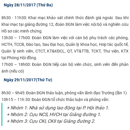
Ngày 28/11/2017 (Thứ Ba)​
CỰU NGƯỜI HỌC
8h30 - 11h30:
Khai mạc khảo sát chính thức đánh giá ngoài. Sau khi
khai mạc tại giảng đường 12, đoàn ĐGN làm việc nội bộ và nghiên cứu
Hồ sơ các minh chứng.
13h30 – 17h00:
Đoàn ĐGN làm việc với cán bộ phụ trách các phòng,
HCTH, TCCB, Đào tạo, Sau Đại học, Quản lý khoa học, Hơp tác quốc tế,
Quản lý sinh viên, CTCT, KT&KĐCL, QT, VT&TTB, TCKT, Thư viện, KTX
tại Phòng Hội đồng.
17h00 – 18h00:
Đoàn ĐGN tiếp cán bộ viên chức, sinh viên đến phản
ánh (nếu có)
Ngày 29/11/2017(Thứ Tư)
8h30 – 9h45:
Đoàn ĐGN thảo luận, phỏng vấn lãnh đạo Trường (lần 1)
10h15 – 11h 30:
Đoàn ĐGN tổ chức thảo luận và phỏng vấn:
+ Nhóm 1: Nhà sử dụng lao động tại P. Hội thảo 1.
+ Nhóm 2: Cựu NCS, HVCH tại Giảng đường 1.
+ Nhóm 3: Cựu CKI, CKII tại Giảng đường 2.