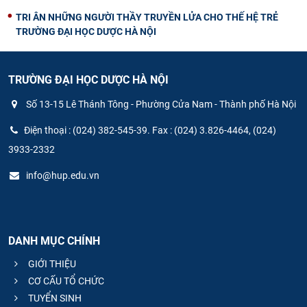
TRI ÂN NHỮNG NGƯỜI THẦY TRUYỀN LỬA CHO THẾ HỆ TRẺ
TRƯỜNG ĐẠI HỌC DƯỢC HÀ NỘI
TRƯỜNG ĐẠI HỌC DƯỢC HÀ NỘI
Số 13-15 Lê Thánh Tông - Phường Cửa Nam - Thành phố Hà Nội
Điện thoại : (024) 382-545-39. Fax : (024) 3.826-4464, (024)
3933-2332
info@hup.edu.vn
DANH MỤC CHÍNH
GIỚI THIỆU
CƠ CẤU TỔ CHỨC
TUYỂN SINH