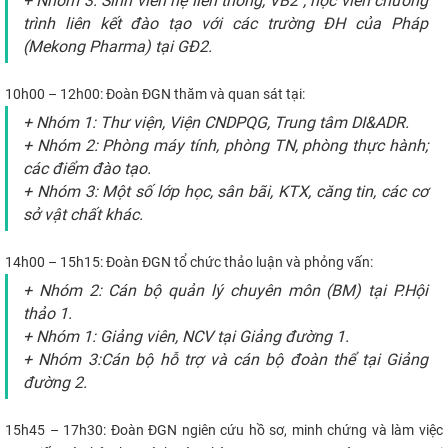
+ Nhóm 3: Sinh viên hệ liên thông, VB2 , học viên chương
trình liên kết đào tạo với các trường ĐH của Pháp
(Mekong Pharma) tại GĐ2.
10h00 – 12h00:
Đoàn ĐGN thăm và quan sát tại:
+ Nhóm 1: Thư viện, Viện CNDPQG, Trung tâm DI&ADR.
+ Nhóm 2: Phòng máy tính, phòng TN, phòng thực hành;
các điểm đào tạo.
+ Nhóm 3: Một số lớp học, sân bãi, KTX, căng tin, các cơ
sở vật chất khác.
14h00 – 15h15:
Đoàn ĐGN tổ chức thảo luận và phỏng vấn:
+ Nhóm 2: Cán bộ quản lý chuyên môn (BM) tại P.Hội
thảo 1.
+ Nhóm 1: Giảng viên, NCV tại Giảng đường 1.
+ Nhóm 3:Cán bộ hỗ trợ và cán bộ đoàn thể tại Giảng
đường 2.
15h45 – 17h30:
Đoàn ĐGN ngiên cứu hồ sơ, minh chứng và làm việc