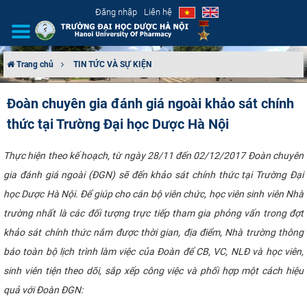
Đăng nhập
Liên hệ
Trang chủ
TIN TỨC VÀ SỰ KIỆN
GIỚI THIỆU
Đoàn chuyên gia đánh giá ngoài khảo sát chính
thức tại Trường Đại học Dược Hà Nội
CƠ CẤU TỔ CHỨC
TUYỂN SINH
Thực hiện theo kế hoạch, từ ngày 28/11 đến 02/12/2017 Đoàn chuyên
gia đánh giá ngoài (ĐGN) sẽ đến khảo sát chính thức tại Trường Đại
ĐÀO TẠO
học Dược Hà Nội. Để giúp cho cán bộ viên chức, học viên sinh viên Nhà
trường nhất là các đối tượng trực tiếp tham gia phỏng vấn trong đợt
ĐẢM BẢO CHẤT LƯỢNG
khảo sát chính thức nắm được thời gian, địa điểm, Nhà trường thông
báo toàn bộ lịch trình làm việc của Đoàn để CB, VC, NLĐ và học viên,
KHOA HỌC CÔNG NGHỆ
sinh viên tiện theo dõi, sắp xếp công việc và phối hợp một cách hiệu
HTQT
quả với Đoàn ĐGN:​​​ ​