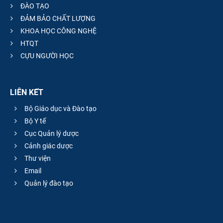
ĐÀO TẠO
ĐẢM BẢO CHẤT LƯỢNG
KHOA HỌC CÔNG NGHỆ
HTQT
CỰU NGƯỜI HỌC
LIÊN KẾT
Bộ Giáo dục và Đào tạo
Bộ Y tế
Cục Quản lý dược
Cảnh giác dược
Thư viện
Email
Quản lý đào tạo