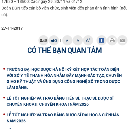
17h30 – 18h00:
Các ngày 29, 30/11 và 01/12:
Đoàn ĐGN tiếp cán bộ viên chức, sinh viên đến phản ánh tình hình (nếu
có).​
27-11-2017
+
A
|
|
-
48
0
A
A
CÓ THỂ BẠN QUAN TÂM
TRƯỜNG ĐẠI HỌC DƯỢC HÀ NỘI KÝ KẾT HỢP TÁC TOÀN DIỆN
VỚI SỞ Y TẾ THANH HÓA NHẰM ĐẨY MẠNH ĐÀO TẠO, CHUYỂN
GIAO KỸ THUẬT VÀ ỨNG DỤNG CÔNG NGHỆ SỐ TRONG DƯỢC
LÂM SÀNG.
LỄ TỐT NGHIỆP VÀ TRAO BẰNG TIẾN SĨ, THẠC SĨ, DƯỢC SĨ
CHUYÊN KHOA II, CHUYÊN KHOA I NĂM 2026
LỄ TỐT NGHIỆP VÀ TRAO BẰNG DƯỢC SĨ ĐẠI HỌC & CỬ NHÂN
NĂM 2026