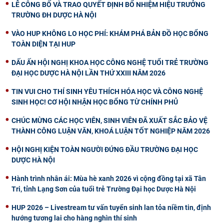
LỄ CÔNG BỐ VÀ TRAO QUYẾT ĐỊNH BỔ NHIỆM HIỆU TRƯỞNG
TRƯỜNG ĐH DƯỢC HÀ NỘI
VÀO HUP KHÔNG LO HỌC PHÍ: KHÁM PHÁ BẢN ĐỒ HỌC BỔNG
TOÀN DIỆN TẠI HUP
DẤU ẤN HỘI NGHỊ KHOA HỌC CÔNG NGHỆ TUỔI TRẺ TRƯỜNG
ĐẠI HỌC DƯỢC HÀ NỘI LẦN THỨ XXIII NĂM 2026
TIN VUI CHO THÍ SINH YÊU THÍCH HÓA HỌC VÀ CÔNG NGHỆ
SINH HỌC! CƠ HỘI NHẬN HỌC BỔNG TỪ CHÍNH PHỦ
CHÚC MỪNG CÁC HỌC VIÊN, SINH VIÊN ĐÃ XUẤT SẮC BẢO VỆ
THÀNH CÔNG LUẬN VĂN, KHOÁ LUẬN TỐT NGHIỆP NĂM 2026
HỘI NGHỊ KIỆN TOÀN NGƯỜI ĐỨNG ĐẦU TRƯỜNG ĐẠI HỌC
DƯỢC HÀ NỘI
Hành trình nhân ái: Mùa hè xanh 2026 vì cộng đồng tại xã Tân
Tri, tỉnh Lạng Sơn của tuổi trẻ Trường Đại học Dược Hà Nội
HUP 2026 – Livestream tư vấn tuyển sinh lan tỏa niềm tin, định
hướng tương lai cho hàng nghìn thí sinh