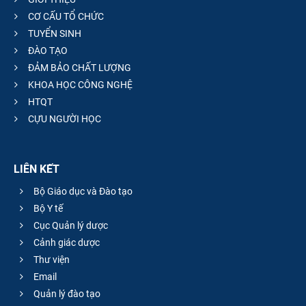
CƠ CẤU TỔ CHỨC
TUYỂN SINH
ĐÀO TẠO
ĐẢM BẢO CHẤT LƯỢNG
KHOA HỌC CÔNG NGHỆ
HTQT
CỰU NGƯỜI HỌC
LIÊN KẾT
Bộ Giáo dục và Đào tạo
Bộ Y tế
Cục Quản lý dược
Cảnh giác dược
Thư viện
Email
Quản lý đào tạo