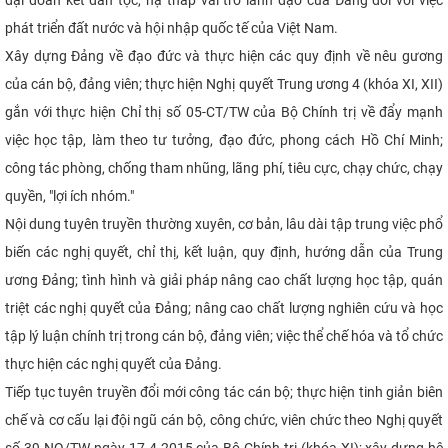
phát triển đất nước và hội nhập quốc tế của Việt Nam.
Xây dựng Đảng về đạo đức và thực hiện các quy định về nêu gương
của cán bộ, đảng viên; thực hiện Nghị quyết Trung ương 4 (khóa XI, XII)
gắn với thực hiện Chỉ thị số 05-CT/TW của Bộ Chính trị về đẩy mạnh
việc học tập, làm theo tư tưởng, đạo đức, phong cách Hồ Chí Minh;
công tác phòng, chống tham nhũng, lãng phí, tiêu cực, chạy chức, chạy
quyền, "lợi ích nhóm."
Nội dung tuyên truyền thường xuyên, cơ bản, lâu dài tập trung việc phổ
biến các nghị quyết, chỉ thị, kết luận, quy định, hướng dẫn của Trung
ương Đảng; tình hình và giải pháp nâng cao chất lượng học tập, quán
triệt các nghị quyết của Đảng; nâng cao chất lượng nghiên cứu và học
tập lý luận chính trị trong cán bộ, đảng viên; việc thể chế hóa và tổ chức
thực hiện các nghị quyết của Đảng.
Tiếp tục tuyên truyền đổi mới công tác cán bộ; thực hiện tinh giản biên
chế và cơ cấu lại đội ngũ cán bộ, công chức, viên chức theo Nghị quyết
số 39-NQ/TW ngày 17-4-2015 của Bộ Chính trị (khóa XI); xây dựng hệ