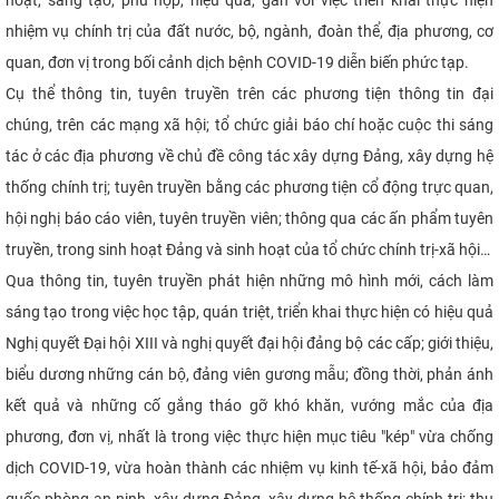
nhiệm vụ chính trị của đất nước, bộ, ngành, đoàn thể, địa phương, cơ
quan, đơn vị trong bối cảnh dịch bệnh COVID-19 diễn biến phức tạp.
Cụ thể thông tin, tuyên truyền trên các phương tiện thông tin đại
chúng, trên các mạng xã hội; tổ chức giải báo chí hoặc cuộc thi sáng
tác ở các địa phương về chủ đề công tác xây dựng Đảng, xây dựng hệ
thống chính trị; tuyên truyền bằng các phương tiện cổ động trực quan,
hội nghị báo cáo viên, tuyên truyền viên; thông qua các ấn phẩm tuyên
truyền, trong sinh hoạt Đảng và sinh hoạt của tổ chức chính trị-xã hội…
Qua thông tin, tuyên truyền phát hiện những mô hình mới, cách làm
sáng tạo trong việc học tập, quán triệt, triển khai thực hiện có hiệu quả
Nghị quyết Đại hội XIII và nghị quyết đại hội đảng bộ các cấp; giới thiệu,
biểu dương những cán bộ, đảng viên gương mẫu; đồng thời, phản ánh
kết quả và những cố gắng tháo gỡ khó khăn, vướng mắc của địa
phương, đơn vị, nhất là trong việc thực hiện mục tiêu "kép" vừa chống
dịch COVID-19, vừa hoàn thành các nhiệm vụ kinh tế-xã hội, bảo đảm
quốc phòng-an ninh, xây dựng Đảng, xây dựng hệ thống chính trị; thu