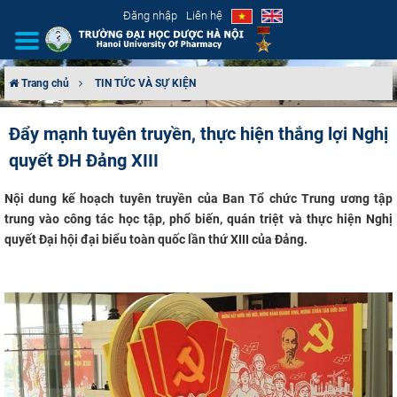
Đăng nhập
Liên hệ
Trang chủ
TIN TỨC VÀ SỰ KIỆN
GIỚI THIỆU
Đẩy mạnh tuyên truyền, thực hiện thắng lợi Nghị
quyết ĐH Đảng XIII
CƠ CẤU TỔ CHỨC
Nội dung kế hoạch tuyên truyền của Ban Tổ chức Trung ương tập
TUYỂN SINH
trung vào công tác học tập, phổ biến, quán triệt và thực hiện Nghị
quyết Đại hội đại biểu toàn quốc lần thứ XIII của Đảng.
ĐÀO TẠO
ĐẢM BẢO CHẤT LƯỢNG
KHOA HỌC CÔNG NGHỆ
HTQT