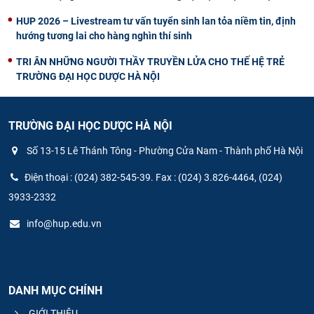
HUP 2026 – Livestream tư vấn tuyển sinh lan tỏa niềm tin, định
hướng tương lai cho hàng nghìn thí sinh
TRI ÂN NHỮNG NGƯỜI THẦY TRUYỀN LỬA CHO THẾ HỆ TRẺ
TRƯỜNG ĐẠI HỌC DƯỢC HÀ NỘI
TRƯỜNG ĐẠI HỌC DƯỢC HÀ NỘI
Số 13-15 Lê Thánh Tông - Phường Cửa Nam - Thành phố Hà Nội
Điện thoại : (024) 382-545-39. Fax : (024) 3.826-4464, (024)
3933-2332
info@hup.edu.vn
DANH MỤC CHÍNH
GIỚI THIỆU