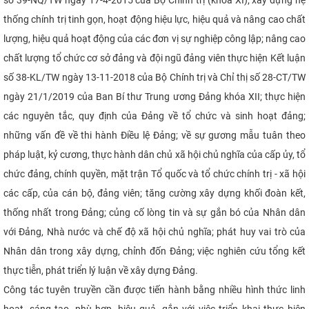
thống chính trị tinh gọn, hoạt động hiệu lực, hiệu quả và nâng cao chất
lượng, hiệu quả hoạt động của các đơn vị sự nghiệp công lập; nâng cao
chất lượng tổ chức cơ sở đảng và đội ngũ đảng viên thực hiện Kết luận
số 38-KL/TW ngày 13-11-2018 của Bộ Chính trị và Chỉ thị số 28-CT/TW
ngày 21/1/2019 của Ban Bí thư Trung ương Đảng khóa XII; thực hiện
các nguyên tắc, quy định của Đảng về tổ chức và sinh hoạt đảng;
những vấn đề về thi hành Điều lệ Đảng; về sự gương mẫu tuân theo
pháp luật, kỷ cương, thực hành dân chủ xã hội chủ nghĩa của cấp ủy, tổ
chức đảng, chính quyền, mặt trận Tổ quốc và tổ chức chính trị - xã hội
các cấp, của cán bộ, đảng viên; tăng cường xây dựng khối đoàn kết,
thống nhất trong Đảng; củng cố lòng tin và sự gắn bó của Nhân dân
với Đảng, Nhà nước và chế độ xã hội chủ nghĩa; phát huy vai trò của
Nhân dân trong xây dựng, chỉnh đốn Đảng; việc nghiên cứu tổng kết
thực tiễn, phát triển lý luận về xây dựng Đảng.
Công tác tuyên truyền cần được tiến hành bằng nhiều hình thức linh
hoạt, sáng tạo, phù hợp, hiệu quả, gắn với việc triển khai thực hiện