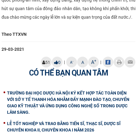
hút sự quan tâm của đông đảo nhân dân, tạo không khí phấn khởi, thi
đua chào mừng các ngày lễ lớn và sự kiện quan trọng của đất nước./.
Theo TTXVN
29-03-2021
+
A
|
|
-
51
0
A
A
CÓ THỂ BẠN QUAN TÂM
TRƯỜNG ĐẠI HỌC DƯỢC HÀ NỘI KÝ KẾT HỢP TÁC TOÀN DIỆN
VỚI SỞ Y TẾ THANH HÓA NHẰM ĐẨY MẠNH ĐÀO TẠO, CHUYỂN
GIAO KỸ THUẬT VÀ ỨNG DỤNG CÔNG NGHỆ SỐ TRONG DƯỢC
LÂM SÀNG.
LỄ TỐT NGHIỆP VÀ TRAO BẰNG TIẾN SĨ, THẠC SĨ, DƯỢC SĨ
CHUYÊN KHOA II, CHUYÊN KHOA I NĂM 2026