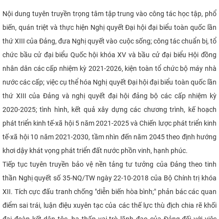
Nội dung tuyên truyền trọng tâm tập trung vào công tác học tập, phổ
biến, quán triệt và thực hiện Nghị quyết Đại hội đại biểu toàn quốc lần
thứ XIII của Đảng, đưa Nghị quyết vào cuộc sống; công tác chuẩn bị, tổ
chức bầu cử đại biểu Quốc hội khóa XV và bầu cử đại biểu Hội đồng
nhân dân các cấp nhiệm kỳ 2021-2026, kiện toàn tổ chức bộ máy nhà
nước các cấp; việc cụ thể hóa Nghị quyết Đại hội đại biểu toàn quốc lần
thứ XIII của Đảng và nghị quyết đại hội đảng bộ các cấp nhiệm kỳ
2020-2025; tình hình, kết quả xây dựng các chương trình, kế hoạch
phát triển kinh tế-xã hội 5 năm 2021-2025 và Chiến lược phát triển kinh
tế-xã hội 10 năm 2021-2030, tầm nhìn đến năm 2045 theo định hướng
khơi dậy khát vọng phát triển đất nước phồn vinh, hạnh phúc.
Tiếp tục tuyên truyền bảo vệ nền tảng tư tưởng của Đảng theo tinh
thần Nghị quyết số 35-NQ/TW ngày 22-10-2018 của Bộ Chính trị khóa
XII. Tích cực đấu tranh chống "diễn biến hòa bình;" phản bác các quan
điểm sai trái, luận điệu xuyên tạc của các thế lực thù địch chia rẽ khối
đại đoàn kết dân tộc, hạ thấp vai trò lãnh đạo của Đảng đối với việc