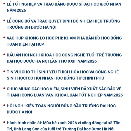
LỄ TỐT NGHIỆP VÀ TRAO BẰNG DƯỢC SĨ ĐẠI HỌC & CỬ NHÂN
NĂM 2026
LỄ CÔNG BỐ VÀ TRAO QUYẾT ĐỊNH BỔ NHIỆM HIỆU TRƯỞNG
TRƯỜNG ĐH DƯỢC HÀ NỘI
VÀO HUP KHÔNG LO HỌC PHÍ: KHÁM PHÁ BẢN ĐỒ HỌC BỔNG
TOÀN DIỆN TẠI HUP
DẤU ẤN HỘI NGHỊ KHOA HỌC CÔNG NGHỆ TUỔI TRẺ TRƯỜNG
ĐẠI HỌC DƯỢC HÀ NỘI LẦN THỨ XXIII NĂM 2026
TIN VUI CHO THÍ SINH YÊU THÍCH HÓA HỌC VÀ CÔNG NGHỆ
SINH HỌC! CƠ HỘI NHẬN HỌC BỔNG TỪ CHÍNH PHỦ
CHÚC MỪNG CÁC HỌC VIÊN, SINH VIÊN ĐÃ XUẤT SẮC BẢO VỆ
THÀNH CÔNG LUẬN VĂN, KHOÁ LUẬN TỐT NGHIỆP NĂM 2026
HỘI NGHỊ KIỆN TOÀN NGƯỜI ĐỨNG ĐẦU TRƯỜNG ĐẠI HỌC
DƯỢC HÀ NỘI
Hành trình nhân ái: Mùa hè xanh 2026 vì cộng đồng tại xã Tân
Tri, tỉnh Lạng Sơn của tuổi trẻ Trường Đại học Dược Hà Nội