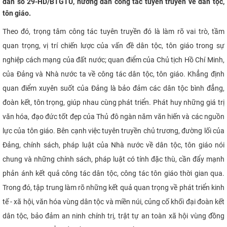
dẫn số 29-HD/BTGTU, hướng dẫn công tác tuyên truyền về dân tộc,
CỰU NGƯỜI HỌC
tôn giáo.
Theo đó, trọng tâm công tác tuyên truyền đó là làm rõ vai trò, tầm
quan trọng, vị trí chiến lược của vấn đề dân tộc, tôn giáo trong sự
nghiệp cách mạng của đất nước; quan điểm của Chủ tịch Hồ Chí Minh,
của Đảng và Nhà nước ta về công tác dân tộc, tôn giáo. Khẳng định
quan điểm xuyên suốt của Đảng là bảo đảm các dân tộc bình đẳng,
đoàn kết, tôn trọng, giúp nhau cùng phát triển. Phát huy những giá trị
văn hóa, đạo đức tốt đẹp của Thủ đô ngàn năm văn hiến và các nguồn
lực của tôn giáo. Bên cạnh việc tuyên truyền chủ trương, đường lối của
Đảng, chính sách, pháp luật của Nhà nước về dân tộc, tôn giáo nói
chung và những chính sách, pháp luật có tính đặc thù, cần đẩy mạnh
phản ánh kết quả công tác dân tộc, công tác tôn giáo thời gian qua.
Trong đó, tập trung làm rõ những kết quả quan trọng về phát triển kinh
tế - xã hội, văn hóa vùng dân tộc và miền núi, củng cố khối đại đoàn kết
dân tộc, bảo đảm an ninh chính trị, trật tự an toàn xã hội vùng đồng