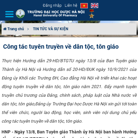
Đăng nhập
Liên hệ
Trang chủ
TIN TỨC VÀ SỰ KIỆN
GIỚI THIỆU
Công tác tuyên truyền về dân tộc, tôn giáo
CƠ CẤU TỔ CHỨC
Thực hiện Hướng dẫn 29-HD/BTGTU ngày 13/8 của Ban Tuyên giáo
Thành ủy Hà Nội và Hướng dẫn số 20-HD/ĐUK ngày 10/9/2021 của
TUYỂN SINH
Đảng ủy Khối các Trường ĐH, Cao đẳng Hà Nội về triển khai các hoạt
ĐÀO TẠO
động tuyên truyền về dân tộc, tôn giáo năm 2021. Đẩy mạnh tuyên
truyền chủ trương của Đảng, chính sách, pháp luật của Nhà nước về
ĐẢM BẢO CHẤT LƯỢNG
dân tộc, tôn giáo,Đảng ủy Trường Đại học Dược Hà Nội xin gửi tới toàn
thể viên chức, người lao động, học viên, sinh viên nội dung chủ yếu
KHOA HỌC CÔNG NGHỆ
công tác tuyên truyền về dân tộc, tôn giáo. ​
HTQT
HNP - Ngày 13/8, Ban Tuyên giáo Thành ủy Hà Nội ban hành Hướng