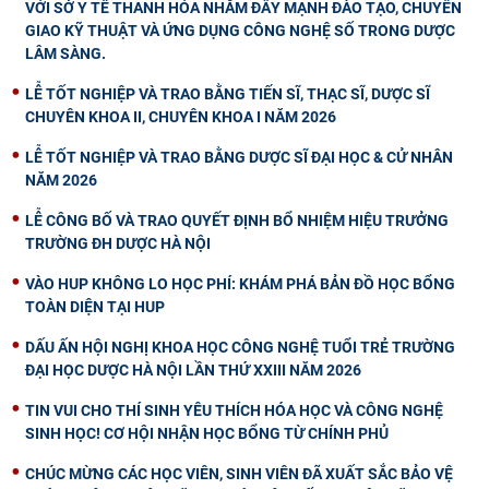
VỚI SỞ Y TẾ THANH HÓA NHẰM ĐẨY MẠNH ĐÀO TẠO, CHUYỂN
GIAO KỸ THUẬT VÀ ỨNG DỤNG CÔNG NGHỆ SỐ TRONG DƯỢC
LÂM SÀNG.
LỄ TỐT NGHIỆP VÀ TRAO BẰNG TIẾN SĨ, THẠC SĨ, DƯỢC SĨ
CHUYÊN KHOA II, CHUYÊN KHOA I NĂM 2026
LỄ TỐT NGHIỆP VÀ TRAO BẰNG DƯỢC SĨ ĐẠI HỌC & CỬ NHÂN
NĂM 2026
LỄ CÔNG BỐ VÀ TRAO QUYẾT ĐỊNH BỔ NHIỆM HIỆU TRƯỞNG
TRƯỜNG ĐH DƯỢC HÀ NỘI
VÀO HUP KHÔNG LO HỌC PHÍ: KHÁM PHÁ BẢN ĐỒ HỌC BỔNG
TOÀN DIỆN TẠI HUP
DẤU ẤN HỘI NGHỊ KHOA HỌC CÔNG NGHỆ TUỔI TRẺ TRƯỜNG
ĐẠI HỌC DƯỢC HÀ NỘI LẦN THỨ XXIII NĂM 2026
TIN VUI CHO THÍ SINH YÊU THÍCH HÓA HỌC VÀ CÔNG NGHỆ
SINH HỌC! CƠ HỘI NHẬN HỌC BỔNG TỪ CHÍNH PHỦ
CHÚC MỪNG CÁC HỌC VIÊN, SINH VIÊN ĐÃ XUẤT SẮC BẢO VỆ