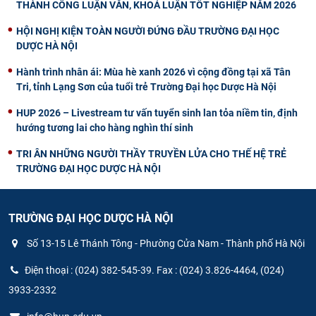
THÀNH CÔNG LUẬN VĂN, KHOÁ LUẬN TỐT NGHIỆP NĂM 2026
HỘI NGHỊ KIỆN TOÀN NGƯỜI ĐỨNG ĐẦU TRƯỜNG ĐẠI HỌC
DƯỢC HÀ NỘI
Hành trình nhân ái: Mùa hè xanh 2026 vì cộng đồng tại xã Tân
Tri, tỉnh Lạng Sơn của tuổi trẻ Trường Đại học Dược Hà Nội
HUP 2026 – Livestream tư vấn tuyển sinh lan tỏa niềm tin, định
hướng tương lai cho hàng nghìn thí sinh
TRI ÂN NHỮNG NGƯỜI THẦY TRUYỀN LỬA CHO THẾ HỆ TRẺ
TRƯỜNG ĐẠI HỌC DƯỢC HÀ NỘI
TRƯỜNG ĐẠI HỌC DƯỢC HÀ NỘI
Số 13-15 Lê Thánh Tông - Phường Cửa Nam - Thành phố Hà Nội
Điện thoại : (024) 382-545-39. Fax : (024) 3.826-4464, (024)
3933-2332