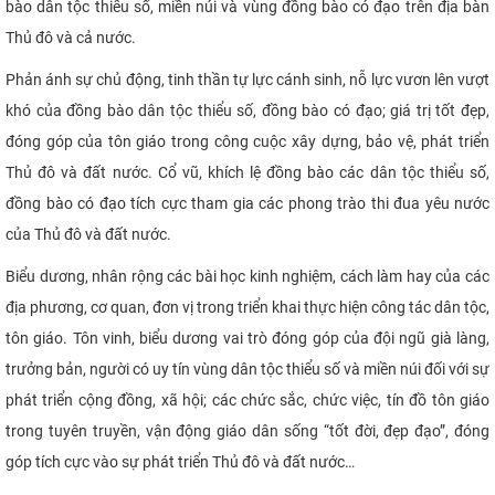
bào dân tộc thiểu số, miền núi và vùng đồng bào có đạo trên địa bàn
Thủ đô và cả nước.
Phản ánh sự chủ động, tinh thần tự lực cánh sinh, nỗ lực vươn lên vượt
khó của đồng bào dân tộc thiểu số, đồng bào có đạo; giá trị tốt đẹp,
đóng góp của tôn giáo trong công cuộc xây dựng, bảo vệ, phát triển
Thủ đô và đất nước. Cổ vũ, khích lệ đồng bào các dân tộc thiểu số,
đồng bào có đạo tích cực tham gia các phong trào thi đua yêu nước
của Thủ đô và đất nước.
Biểu dương, nhân rộng các bài học kinh nghiệm, cách làm hay của các
địa phương, cơ quan, đơn vị trong triển khai thực hiện công tác dân tộc,
tôn giáo. Tôn vinh, biểu dương vai trò đóng góp của đội ngũ già làng,
trưởng bản, người có uy tín vùng dân tộc thiểu số và miền núi đối với sự
phát triển cộng đồng, xã hội; các chức sắc, chức việc, tín đồ tôn giáo
trong tuyên truyền, vận động giáo dân sống “tốt đời, đẹp đạo”, đóng
góp tích cực vào sự phát triển Thủ đô và đất nước…