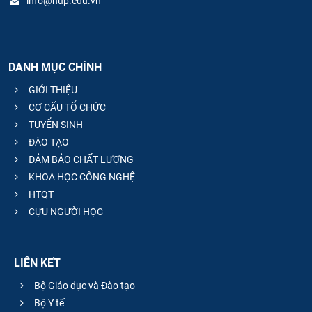
info@hup.edu.vn
DANH MỤC CHÍNH
GIỚI THIỆU
CƠ CẤU TỔ CHỨC
TUYỂN SINH
ĐÀO TẠO
ĐẢM BẢO CHẤT LƯỢNG
KHOA HỌC CÔNG NGHỆ
HTQT
CỰU NGƯỜI HỌC
LIÊN KẾT
Bộ Giáo dục và Đào tạo
Bộ Y tế