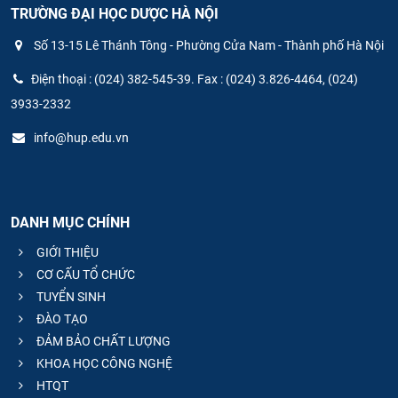
TRƯỜNG ĐẠI HỌC DƯỢC HÀ NỘI
Số 13-15 Lê Thánh Tông - Phường Cửa Nam - Thành phố Hà Nội
Điện thoại : (024) 382-545-39. Fax : (024) 3.826-4464, (024)
3933-2332
info@hup.edu.vn
DANH MỤC CHÍNH
GIỚI THIỆU
CƠ CẤU TỔ CHỨC
TUYỂN SINH
ĐÀO TẠO
ĐẢM BẢO CHẤT LƯỢNG
KHOA HỌC CÔNG NGHỆ
HTQT