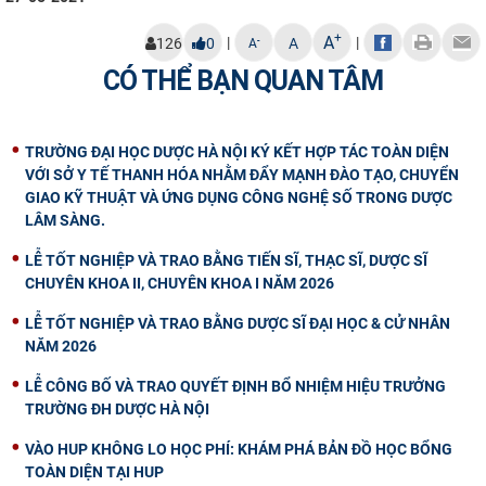
+
A
|
|
-
126
0
A
A
CÓ THỂ BẠN QUAN TÂM
TRƯỜNG ĐẠI HỌC DƯỢC HÀ NỘI KÝ KẾT HỢP TÁC TOÀN DIỆN
VỚI SỞ Y TẾ THANH HÓA NHẰM ĐẨY MẠNH ĐÀO TẠO, CHUYỂN
GIAO KỸ THUẬT VÀ ỨNG DỤNG CÔNG NGHỆ SỐ TRONG DƯỢC
LÂM SÀNG.
LỄ TỐT NGHIỆP VÀ TRAO BẰNG TIẾN SĨ, THẠC SĨ, DƯỢC SĨ
CHUYÊN KHOA II, CHUYÊN KHOA I NĂM 2026
LỄ TỐT NGHIỆP VÀ TRAO BẰNG DƯỢC SĨ ĐẠI HỌC & CỬ NHÂN
NĂM 2026
LỄ CÔNG BỐ VÀ TRAO QUYẾT ĐỊNH BỔ NHIỆM HIỆU TRƯỞNG
TRƯỜNG ĐH DƯỢC HÀ NỘI
VÀO HUP KHÔNG LO HỌC PHÍ: KHÁM PHÁ BẢN ĐỒ HỌC BỔNG
TOÀN DIỆN TẠI HUP