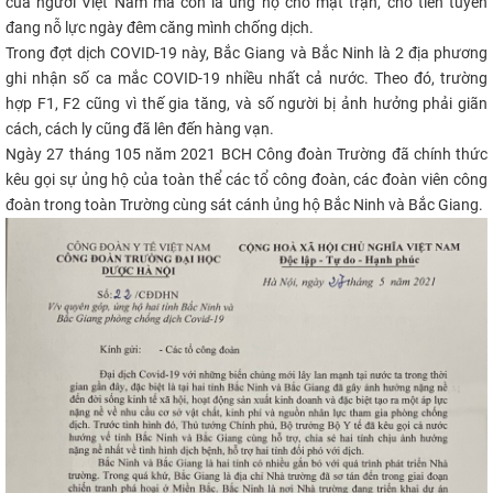
của người Việt Nam mà còn là ủng hộ cho mặt trận, cho tiền tuyến
CỰU NGƯỜI HỌC
đang nỗ lực ngày đêm căng mình chống dịch.
Trong đợt dịch COVID-19 này, Bắc Giang và Bắc Ninh là 2 địa phương
ghi nhận số ca mắc COVID-19 nhiều nhất cả nước. Theo đó, trường
hợp F1, F2 cũng vì thế gia tăng, và số người bị ảnh hưởng phải giãn
cách, cách ly cũng đã lên đến hàng vạn.
​​Ngày 27 tháng 105 năm 2021 BCH Công đoàn Trường đã chính thức
kêu gọi sự ủng hộ của toàn thể các tổ công đoàn, các đoàn viên công
đoàn trong toàn Trường cùng sát cánh ủng hộ Bắc Ninh và Bắc Giang.