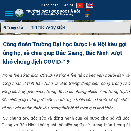
Đăng nhập
Liên hệ
Trang chủ
TIN TỨC VÀ SỰ KIỆN
GIỚI THIỆU
Công đoàn Trường Đại học Dược Hà Nội kêu gọi
ủng hộ, sẻ chia giúp Bắc Giang, Bắc Ninh vượt
CƠ CẤU TỔ CHỨC
khó chống dịch COVID-19
TUYỂN SINH
Trong làn sóng dịch COVID-19 thứ 4 lần này, hàng vạn người dân và
ĐÀO TẠO
công nhân 2 tỉnh Bắc Ninh và Bắc Giang đang sinh sống trong các
vùng cách ly, giãn cách, trong đó có cả những chiến sĩ áo trắng tuyến
ĐẢM BẢO CHẤT LƯỢNG
đầu chống dịch đang rất cần sự hỗ trợ, sẻ chia của cả nước về vật chất,
về nhu yếu phẩm thiết yếu, trang thiết bị để vượt qua khó khăn…​
KHOA HỌC CÔNG NGHỆ
​Sự chung tay, góp sức và đồng hành của cả nước chia sẻ với Bắc
HTQT
Giang và Bắc Ninh không chỉ thể hiện nghĩa cử tương thân tương ái