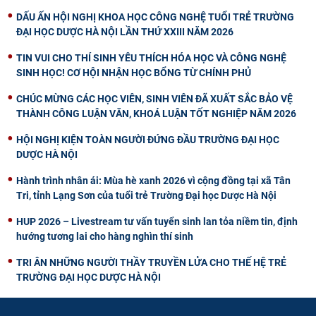
DẤU ẤN HỘI NGHỊ KHOA HỌC CÔNG NGHỆ TUỔI TRẺ TRƯỜNG
ĐẠI HỌC DƯỢC HÀ NỘI LẦN THỨ XXIII NĂM 2026
TIN VUI CHO THÍ SINH YÊU THÍCH HÓA HỌC VÀ CÔNG NGHỆ
SINH HỌC! CƠ HỘI NHẬN HỌC BỔNG TỪ CHÍNH PHỦ
CHÚC MỪNG CÁC HỌC VIÊN, SINH VIÊN ĐÃ XUẤT SẮC BẢO VỆ
THÀNH CÔNG LUẬN VĂN, KHOÁ LUẬN TỐT NGHIỆP NĂM 2026
HỘI NGHỊ KIỆN TOÀN NGƯỜI ĐỨNG ĐẦU TRƯỜNG ĐẠI HỌC
DƯỢC HÀ NỘI
Hành trình nhân ái: Mùa hè xanh 2026 vì cộng đồng tại xã Tân
Tri, tỉnh Lạng Sơn của tuổi trẻ Trường Đại học Dược Hà Nội
HUP 2026 – Livestream tư vấn tuyển sinh lan tỏa niềm tin, định
hướng tương lai cho hàng nghìn thí sinh
TRI ÂN NHỮNG NGƯỜI THẦY TRUYỀN LỬA CHO THẾ HỆ TRẺ
TRƯỜNG ĐẠI HỌC DƯỢC HÀ NỘI