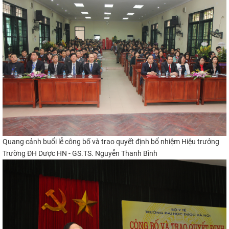
Quang cảnh buổi lễ công bố và trao quyết định bổ nhiệm Hiệu trưởng
Trường ĐH Dược HN -
GS.TS. Nguyễn Thanh Bình
​