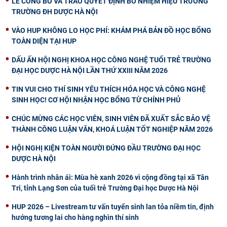
LỄ CÔNG BỐ VÀ TRAO QUYẾT ĐỊNH BỔ NHIỆM HIỆU TRƯỞNG
TRƯỜNG ĐH DƯỢC HÀ NỘI
VÀO HUP KHÔNG LO HỌC PHÍ: KHÁM PHÁ BẢN ĐỒ HỌC BỔNG
TOÀN DIỆN TẠI HUP
DẤU ẤN HỘI NGHỊ KHOA HỌC CÔNG NGHỆ TUỔI TRẺ TRƯỜNG
ĐẠI HỌC DƯỢC HÀ NỘI LẦN THỨ XXIII NĂM 2026
TIN VUI CHO THÍ SINH YÊU THÍCH HÓA HỌC VÀ CÔNG NGHỆ
SINH HỌC! CƠ HỘI NHẬN HỌC BỔNG TỪ CHÍNH PHỦ
CHÚC MỪNG CÁC HỌC VIÊN, SINH VIÊN ĐÃ XUẤT SẮC BẢO VỆ
THÀNH CÔNG LUẬN VĂN, KHOÁ LUẬN TỐT NGHIỆP NĂM 2026
HỘI NGHỊ KIỆN TOÀN NGƯỜI ĐỨNG ĐẦU TRƯỜNG ĐẠI HỌC
DƯỢC HÀ NỘI
Hành trình nhân ái: Mùa hè xanh 2026 vì cộng đồng tại xã Tân
Tri, tỉnh Lạng Sơn của tuổi trẻ Trường Đại học Dược Hà Nội
HUP 2026 – Livestream tư vấn tuyển sinh lan tỏa niềm tin, định
hướng tương lai cho hàng nghìn thí sinh