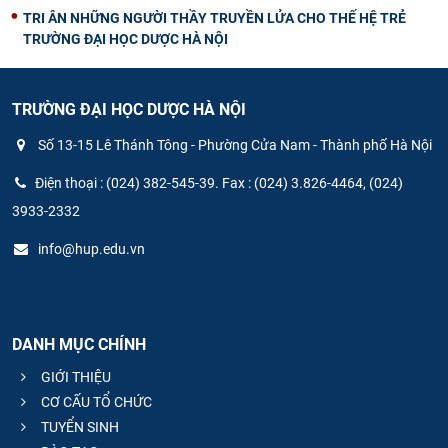
TRI ÂN NHỮNG NGƯỜI THẦY TRUYỀN LỬA CHO THẾ HỆ TRẺ
TRƯỜNG ĐẠI HỌC DƯỢC HÀ NỘI
TRƯỜNG ĐẠI HỌC DƯỢC HÀ NỘI
Số 13-15 Lê Thánh Tông - Phường Cửa Nam - Thành phố Hà Nội
Điện thoại : (024) 382-545-39. Fax : (024) 3.826-4464, (024)
3933-2332
info@hup.edu.vn
DANH MỤC CHÍNH
GIỚI THIỆU
CƠ CẤU TỔ CHỨC
TUYỂN SINH