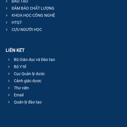
ĐÀO TẠO
ĐẢM BẢO CHẤT LƯỢNG
KHOA HỌC CÔNG NGHỆ
HTQT
CỰU NGƯỜI HỌC
LIÊN KẾT
Bộ Giáo dục và Đào tạo
Bộ Y tế
Cục Quản lý dược
Cảnh giác dược
Thư viện
Email
Quản lý đào tạo