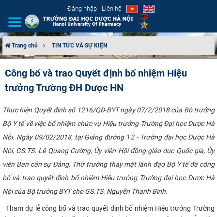
Đăng nhập
Liên hệ
Trang chủ
TIN TỨC VÀ SỰ KIỆN
GIỚI THIỆU
Công bố và trao Quyết định bổ nhiệm Hiệu
trưởng Trường ĐH Dược HN
CƠ CẤU TỔ CHỨC
TUYỂN SINH
Thực hiện Quyết định số 1216/QĐ-BYT ngày 07/2/2018 của Bộ trưởng
Bộ Y tế về việc bổ nhiệm chức vụ Hiệu trưởng Trường Đại học Dược Hà
ĐÀO TẠO
Nội. Ngày 09/02/2018, tại Giảng đường 12 - Trường đại học Dược Hà
Nội, GS.TS. Lê Quang Cường, Ủy viên Hội đồng giáo dục Quốc gia, Ủy
ĐẢM BẢO CHẤT LƯỢNG
viên Ban cán sự Đảng, Thứ trưởng thay mặt lãnh đạo Bộ Y tế đã công
bố và trao quyết định bổ nhiệm Hiệu trưởng Trường đại học Dược Hà
KHOA HỌC CÔNG NGHỆ
Nội của Bộ trưởng BYT cho GS.TS. Nguyễn Thanh Bình.​​
HTQT
​
Tham dự lễ công bố và trao quyết định bổ nhiệm Hiệu trưởng Trường