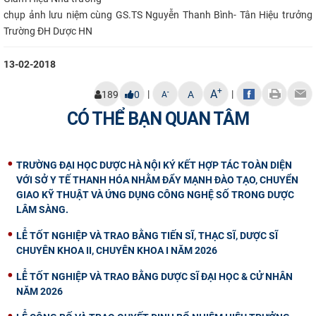
chụp ảnh lưu niệm cùng GS.TS Nguyễn Thanh Bình- Tân Hiệu trưởng
Trường
ĐH Dược HN
13-02-2018
+
A
|
|
-
189
0
A
A
CÓ THỂ BẠN QUAN TÂM
TRƯỜNG ĐẠI HỌC DƯỢC HÀ NỘI KÝ KẾT HỢP TÁC TOÀN DIỆN
VỚI SỞ Y TẾ THANH HÓA NHẰM ĐẨY MẠNH ĐÀO TẠO, CHUYỂN
GIAO KỸ THUẬT VÀ ỨNG DỤNG CÔNG NGHỆ SỐ TRONG DƯỢC
LÂM SÀNG.
LỄ TỐT NGHIỆP VÀ TRAO BẰNG TIẾN SĨ, THẠC SĨ, DƯỢC SĨ
CHUYÊN KHOA II, CHUYÊN KHOA I NĂM 2026
LỄ TỐT NGHIỆP VÀ TRAO BẰNG DƯỢC SĨ ĐẠI HỌC & CỬ NHÂN
NĂM 2026