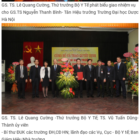
GS. TS. Lê Quang Cường, Thứ trưởng Bộ Y Tế phát biểu giao nhiệm vụ
cho GS.TS
Nguyễn Thanh Bình- Tân H
iệu trưởng
Trường Đại học Dược
Hà Nội
GS. TS. Lê Quang Cường -Thứ trưởng Bộ Y Tế;
TS. Vũ Tuấn Dũng-
Thành ủy viên
- Bí thư ĐUK các trường ĐH,CĐ HN
;
lãnh đạo các Vụ, Cục - Bộ Y tế; Ban
Giám Hiệu Nhà trường