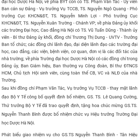
đại học Dược Hà Nội, về phía BYT còn có
TS. Phạm Văn Tác - Ủy viên
CỰU NGƯỜI HỌC
Ban cán sự Đảng - Vụ trưởng Vụ TCCB, TS. Nguyễn Ngô Quang - Phó
trưởng Cục KHCN&ĐT, TS. Nguyễn Minh Lợi - Phó trưởng Cục
KHCN&ĐT, TS. Nguyễn Xuân Trường - Chánh VP;
về phía Đảng ủy khối
các trường Đại học, Cao đẳng Hà Nội có TS. Vũ Tuấn Dũng - Thành ủy
viên - Bí thư Đảng ủy khối, đồng chí Trương Thị Dung - UVTV - Trưởng
Ban tổ chức; các đồng chí lãnh đạo, đại diện lãnh đạo các trường đại
học, cao đẳng, các viện, bệnh viện, cơ quan, đơn vị là các đối tác của
nhà trường;
về phía Trường đại học Dược Hà Nội có các đồng chí trong
Đảng ủy, Ban Giám hiệu, Ban thường vụ Công đoàn, Bí thư ĐTNCS
HCM, Chủ tịch Hội sinh viên, cùng toàn thể CB, VC và NLĐ của nhà
Trường
.
Sau khi đồng chí Phạm Văn Tác, Vụ trưởng Vụ TCCB - thay mặt lãnh
đạo Bộ Y Tế công bố quyết định bổ nhiệm, GS. TS. Lê Quang Cường,
Thứ trưởng Bộ Y Tế đã trao quyết định, tặng hoa chúc mừng GS.TS.
Nguyễn Thanh Bình được bổ nhiệm chức vụ Hiệu trưởng Trường Đại
học Dược Hà Nội.
Phát biểu giao nhiệm vụ cho GS.TS Nguyễn Thanh Bình - Tân Hiệu