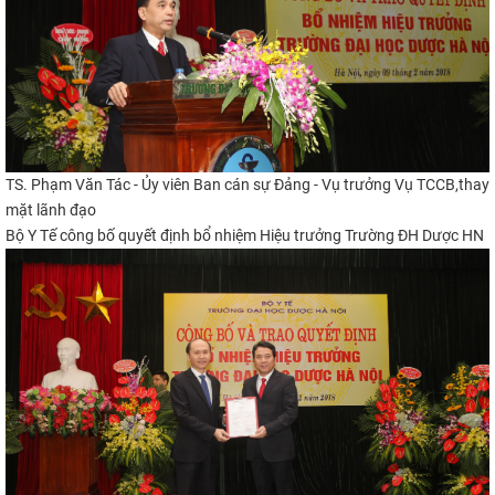
TS. Phạm Văn Tác - Ủy viên Ban cán sự Đảng - Vụ trưởng Vụ TCCB,
t
hay
mặt lãnh đạo
Bộ Y Tế công bố quyết định bổ nhiệm Hiệu trưởng Trường ĐH Dược HN